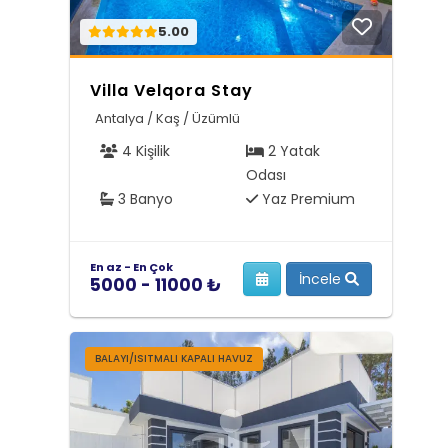
5.00
Villa Velqora Stay
Antalya / Kaş / Üzümlü
4 Kişilik
2 Yatak
Odası
3 Banyo
Yaz Premium
En az - En Çok
İncele
5000 - 11000 ₺
BALAYI/ISITMALI KAPALI HAVUZ