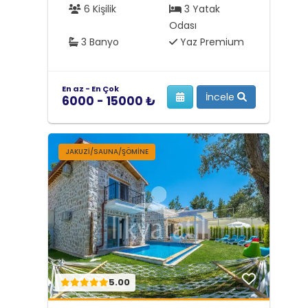
6 Kişilik
3 Yatak
Odası
3 Banyo
Yaz Premium
En az - En Çok
İncele
6000 - 15000 ₺
JAKUZI/SAUNA/ŞÖMINE
5.00