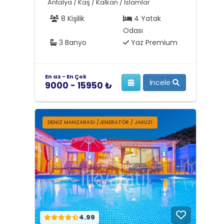
Antalya / Kaş / Kalkan / İslamlar
8 Kişilik
4 Yatak
Odası
3 Banyo
Yaz Premium
En az - En Çok
İncele
9000 - 15950 ₺
DENIZ MANZARASI /JENERATÖR / JAKUZI
4.99