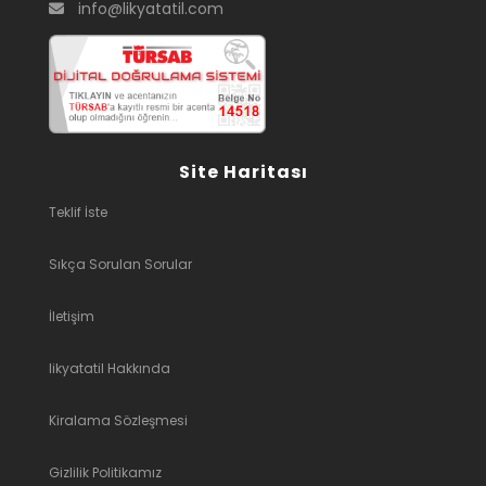
info@likyatatil.com
Site Haritası
Teklif İste
Sıkça Sorulan Sorular
İletişim
likyatatil Hakkında
Kiralama Sözleşmesi
Gizlilik Politikamız