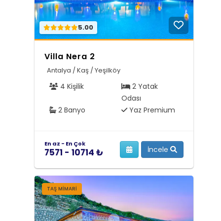
5.00
Villa Nera 2
Antalya / Kaş / Yeşilköy
4 Kişilik
2 Yatak
Odası
2 Banyo
Yaz Premium
En az - En Çok
İncele
7571 - 10714 ₺
TAŞ MIMARI