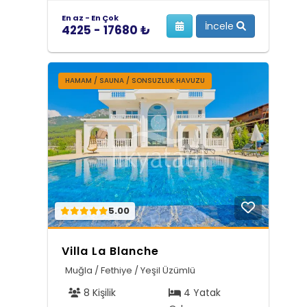
En az - En Çok
İncele
4225 - 17680 ₺
HAMAM / SAUNA / SONSUZLUK HAVUZU
5.00
Villa La Blanche
Muğla / Fethiye / Yeşil Üzümlü
8 Kişilik
4 Yatak