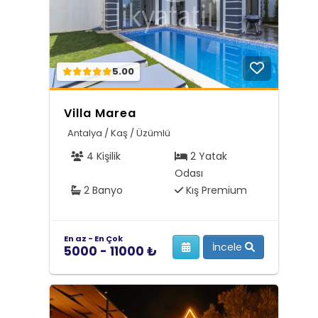
5.00
Villa Marea
Antalya / Kaş / Üzümlü
4 Kişilik
2 Yatak
Odası
2 Banyo
Kış Premium
En az - En Çok
İncele
5000 - 11000 ₺