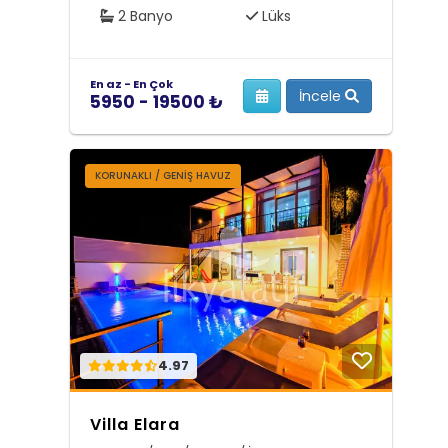
2 Banyo
Lüks
En az - En Çok
İncele
5950 - 19500 ₺
KORUNAKLI / GENIŞ HAVUZ
4.97
Villa Elara