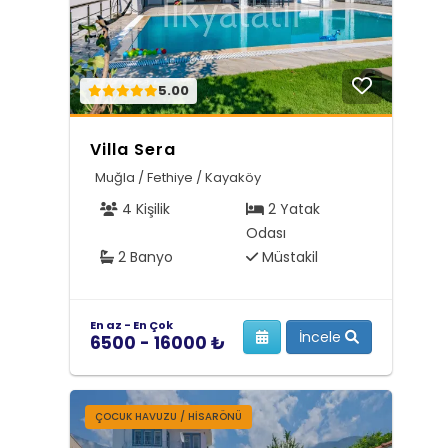
5.00
Villa Sera
Muğla / Fethiye / Kayaköy
4 Kişilik
2 Yatak
Odası
2 Banyo
Müstakil
En az - En Çok
İncele
6500 - 16000 ₺
ÇOCUK HAVUZU / HISARÖNÜ