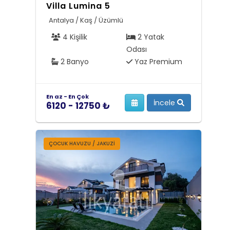
Villa Lumina 5
Antalya / Kaş / Üzümlü
4 Kişilik
2 Yatak
Odası
2 Banyo
Yaz Premium
En az - En Çok
İncele
6120 - 12750 ₺
ÇOCUK HAVUZU / JAKUZI