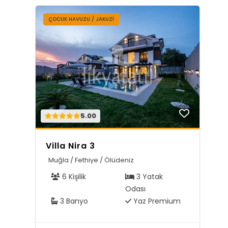
ÇOCUK HAVUZU / JAKUZI
5.00
Villa Nira 3
Muğla / Fethiye / Ölüdeniz
6 Kişilik
3 Yatak
Odası
3 Banyo
Yaz Premium