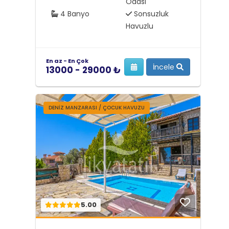
Odası
4 Banyo
Sonsuzluk
Havuzlu
En az - En Çok
İncele
13000 - 29000 ₺
DENIZ MANZARASI / ÇOCUK HAVUZU
5.00