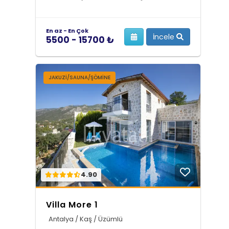
En az - En Çok
İncele
5500 - 15700 ₺
JAKUZI/SAUNA/ŞÖMINE
4.90
Villa More 1
Antalya / Kaş / Üzümlü