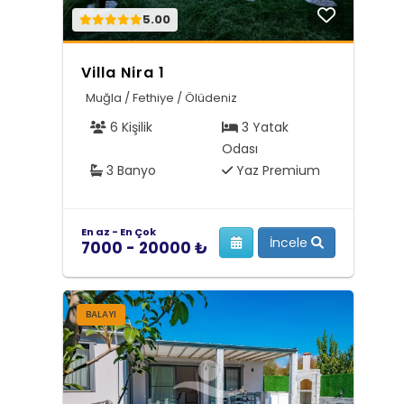
5.00
Villa Nira 1
Muğla / Fethiye / Ölüdeniz
6 Kişilik
3 Yatak
Odası
3 Banyo
Yaz Premium
En az - En Çok
İncele
7000 - 20000 ₺
BALAYI