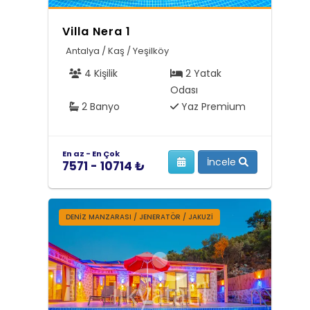
Villa Nera 1
Antalya / Kaş / Yeşilköy
4 Kişilik
2 Yatak
Odası
2 Banyo
Yaz Premium
En az - En Çok
İncele
7571 - 10714 ₺
DENIZ MANZARASI / JENERATÖR / JAKUZI