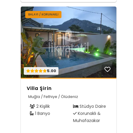
BALAYI / KORUNAKLI
5.00
Villa Şirin
Muğla / Fethiye / Ölüdeniz
2 Kişilik
Stüdyo Daire
1 Banyo
Korunaklı &
Muhafazakar