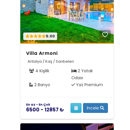
5.00
Villa Armoni
Antalya / Kaş / Sarıbelen
4 Kişilik
2 Yatak
Odası
2 Banyo
Yaz Premium
En az - En Çok
İncele
6500 - 12857 ₺