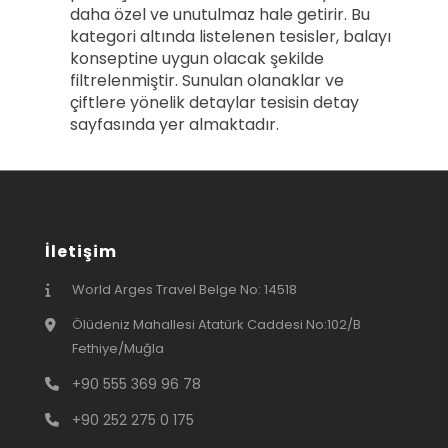
daha özel ve unutulmaz hale getirir. Bu
kategori altında listelenen tesisler, balayı
konseptine uygun olacak şekilde
filtrelenmiştir. Sunulan olanaklar ve
çiftlere yönelik detaylar tesisin detay
sayfasında yer almaktadır.
İletişim
World Arges Travel Belge No: 14518
Ölüdeniz Mahallesi Atatürk Caddesi No:102/B
Fethiye/Muğla
+90 555 369 96 78
+90 252 275 0 175