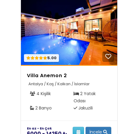
5.00
Villa Anemon 2
Antalya / Kaş / Kalkan / İslamlar
4 Kişilik
2 Yatak
Odası
2 Banyo
Jakuzili
En az - En Çok
İncele
6000 - 14250 ₺