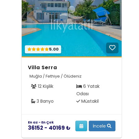
5.00
Villa Serra
Muğla / Fethiye / Ölüdeniz
12 Kişilik
6 Yatak
Odası
3 Banyo
Müstakil
En az - En Çok
İncele
36152 - 40169 ₺