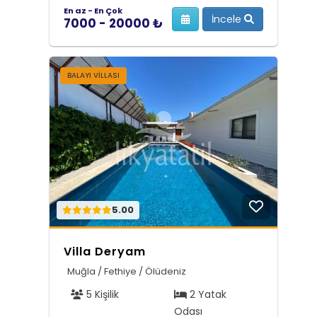
En az - En Çok
İncele
7000 - 20000 ₺
BALAYI VILLASI
5.00
Villa Deryam
Muğla / Fethiye / Ölüdeniz
5 Kişilik
2 Yatak
Odası