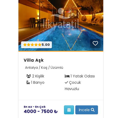
5.00
Villa Aşk
Antalya / Kaş / Üzümlü
2 Kişilik
1 Yatak Odası
1 Banyo
Çocuk
Havuzlu
En az - En Çok
İncele
4000 - 7500 ₺