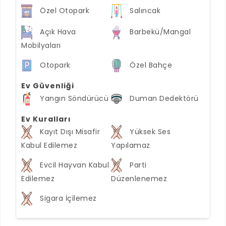
Özel Otopark
Salıncak
Açık Hava
Barbekü/Mangal
Mobilyaları
Otopark
Özel Bahçe
Ev Güvenliği
Yangın Söndürücü
Duman Dedektörü
Ev Kuralları
Kayıt Dışı Misafir
Yüksek Ses
Kabul Edilemez
Yapılamaz
Evcil Hayvan Kabul
Parti
Edilemez
Düzenlenemez
Sigara İçilemez