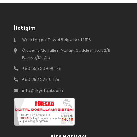
İletişim
World Arges Travel Belge No: 14518
Ölüdeniz Mahallesi Atatürk Caddesi No:102/B
Fethiye/Muğla
+90 555 369 96 78
+90 252 275 0 175
info@likyatatil.com
Site Haritası