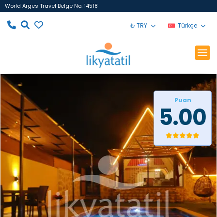
World Arges Travel Belge No: 14518
₺ TRY
Türkçe
Puan
5.00