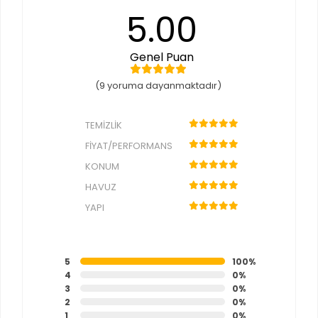
5.00
Genel Puan
(9 yoruma dayanmaktadır)
TEMIZLIK
FIYAT/PERFORMANS
KONUM
HAVUZ
YAPI
5
100%
4
0%
3
0%
2
0%
1
0%