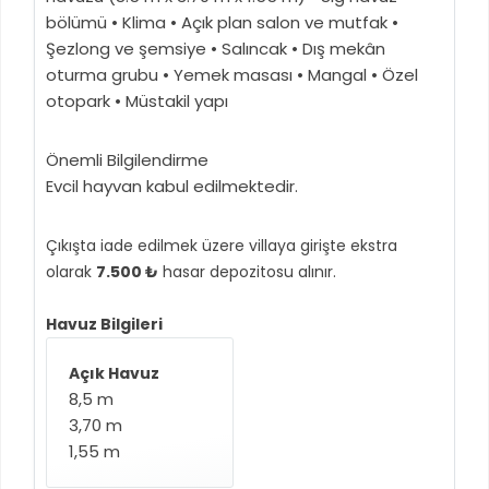
bölümü • Klima • Açık plan salon ve mutfak •
Şezlong ve şemsiye • Salıncak • Dış mekân
oturma grubu • Yemek masası • Mangal • Özel
otopark • Müstakil yapı
Önemli Bilgilendirme
Evcil hayvan kabul edilmektedir.
Çıkışta iade edilmek üzere villaya girişte ekstra
olarak
7.500 ₺
hasar depozitosu alınır.
Havuz Bilgileri
Açık Havuz
8,5 m
3,70 m
1,55 m