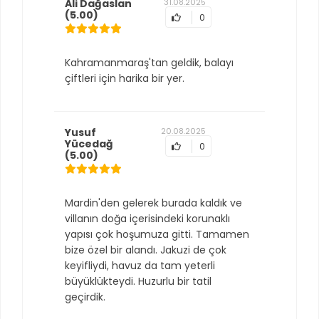
Ali Dağaslan
31.08.2025
(5.00)
0
Kahramanmaraş'tan geldik, balayı
çiftleri için harika bir yer.
Yusuf
20.08.2025
Yücedağ
0
(5.00)
Mardin'den gelerek burada kaldık ve
villanın doğa içerisindeki korunaklı
yapısı çok hoşumuza gitti. Tamamen
bize özel bir alandı. Jakuzi de çok
keyifliydi, havuz da tam yeterli
büyüklükteydi. Huzurlu bir tatil
geçirdik.