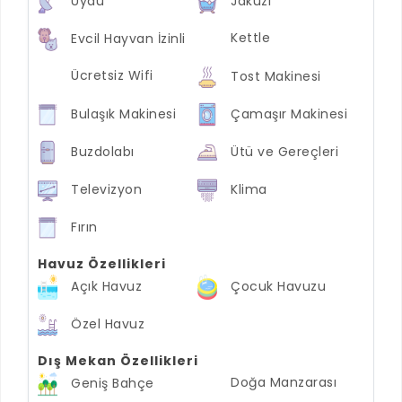
Uydu
Jakuzi
Kettle
Evcil Hayvan İzinli
Ücretsiz Wifi
Tost Makinesi
Bulaşık Makinesi
Çamaşır Makinesi
Buzdolabı
Ütü ve Gereçleri
Televizyon
Klima
Fırın
Havuz Özellikleri
Açık Havuz
Çocuk Havuzu
Özel Havuz
Dış Mekan Özellikleri
Doğa Manzarası
Geniş Bahçe