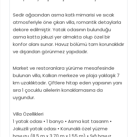
Sedir ağacından asma katlı mimarisi ve sıcak
atmosferiyle öne çıkan villa, romantik detaylarla
dekore edilmiştir. Yatak odasının bulunduğu
asma katta jakuzi yer almakta olup özel bir
konfor alanı sunar. Havuz bölümü tam korunaklıdır
ve dışarıdan görünmez yapıdadır.
Market ve restoranlara yürüme mesafesinde
bulunan villa, Kalkan merkeze ve plaja yaklaşık 7
km uzaklıktadır. Çiftlere hitap eden yapısının yanı
sıra 1 çocuklu ailelerin konaklamasına da
uygundur.
Villa Özellikleri
1 yatak odası • 1 banyo • Asma kat tasarım •
Jakuzili yatak odası • Korunaklı özel yüzme
havuzu (8.5 m x 3.70 m x 1.55 m) • Sığ havuz