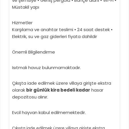
ve şemsiye • Geniş pergola • Bahçe alanı • Wi-Fi •
Müstakil yapı
Hizmetler
Karşılama ve anahtar teslimi • 24 saat destek •
Elektrik, su ve gaz giderleri fiyata dahildir
Önemli Bilgilendirme
Isıtmalı havuz bulunmamaktadır.
Çıkışta iade edilmek üzere villaya girişte ekstra
olarak
bir günlük kira bedeli kadar
hasar
depozitosu alınır.
Evcil hayvan kabul edilmemektedir.
Çıkışta iade edilmek üzere villaya girişte ekstra