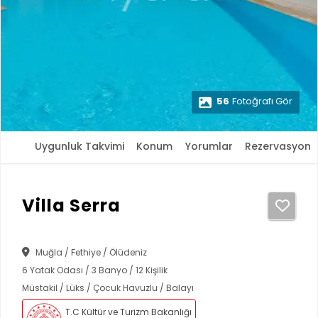
56
Fotoğrafı Gör
Uygunluk Takvimi
Konum
Yorumlar
Rezervasyon
Villa Serra
Muğla / Fethiye / Ölüdeniz
6 Yatak Odası / 3 Banyo / 12 Kişilik
Müstakil / Lüks / Çocuk Havuzlu / Balayı
T.C Kültür ve Turizm Bakanlığı