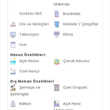
Makinası
Ücretsiz Wifi
Buzdolabı
Ütü ve Gereçleri
Havlular / Çarşaflar
Televizyon
Klima
Fırın
Havuz Özellikleri
Açık Havuz
Çocuk Havuzu
Özel Havuz
Dış Mekan Özellikleri
Şemsiye ve
Özel Otopark
Şezlonglar
Balkon
Açık Hava