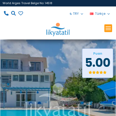
World Arges Travel Belge No: 14518
₺ TRY
Türkçe
Puan
5.00