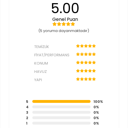
5.00
Genel Puan
(5 yoruma dayanmaktadır)
TEMIZLIK
FIYAT/PERFORMANS
KONUM
HAVUZ
YAPI
5
100%
4
0%
3
0%
2
0%
1
0%