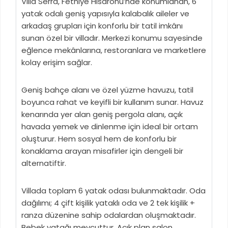
Villa Serra, Fethiye Hisarönü’nde konumlanan, 6
yatak odalı geniş yapısıyla kalabalık aileler ve
arkadaş grupları için konforlu bir tatil imkânı
sunan özel bir villadır. Merkezi konumu sayesinde
eğlence mekânlarına, restoranlara ve marketlere
kolay erişim sağlar.
Geniş bahçe alanı ve özel yüzme havuzu, tatil
boyunca rahat ve keyifli bir kullanım sunar. Havuz
kenarında yer alan geniş pergola alanı, açık
havada yemek ve dinlenme için ideal bir ortam
oluşturur. Hem sosyal hem de konforlu bir
konaklama arayan misafirler için dengeli bir
alternatiftir.
Villada toplam 6 yatak odası bulunmaktadır. Oda
dağılımı; 4 çift kişilik yataklı oda ve 2 tek kişilik +
ranza düzenine sahip odalardan oluşmaktadır.
Bebek yatağı mevcuttur. Açık plan salon