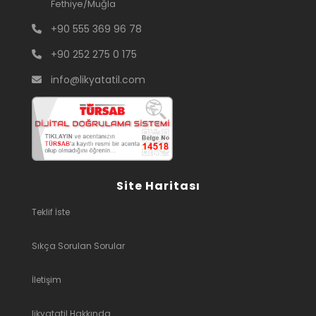
Fethiye/Muğla
+90 555 369 96 78
+90 252 275 0 175
info@likyatatil.com
Site Haritası
Teklif İste
Sıkça Sorulan Sorular
İletişim
likyatatil Hakkında