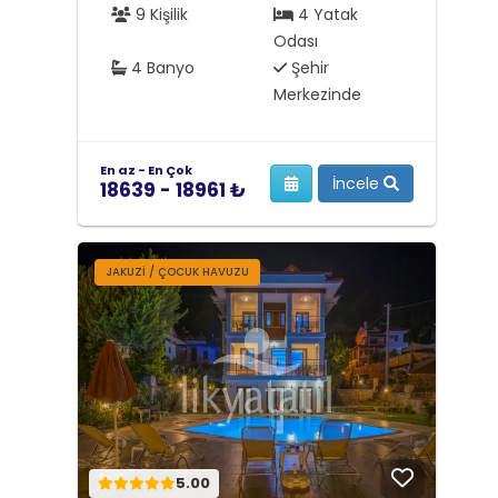
9 Kişilik
4 Yatak
Odası
4 Banyo
Şehir
Merkezinde
En az - En Çok
İncele
18639 - 18961 ₺
JAKUZI / ÇOCUK HAVUZU
5.00