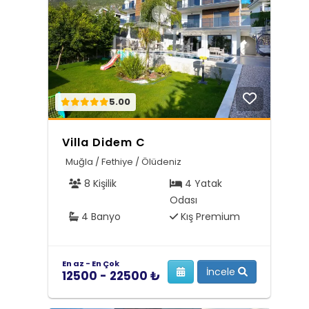
5.00
Villa Didem C
Muğla / Fethiye / Ölüdeniz
8 Kişilik
4 Yatak
Odası
4 Banyo
Kış Premium
En az - En Çok
İncele
12500 - 22500 ₺