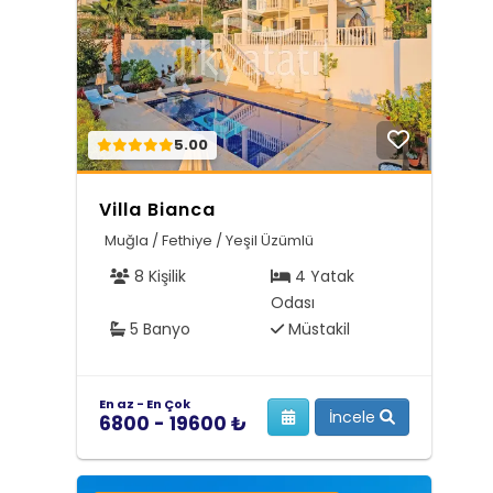
5.00
Villa Bianca
Muğla / Fethiye / Yeşil Üzümlü
8 Kişilik
4 Yatak
Odası
5 Banyo
Müstakil
En az - En Çok
İncele
6800 - 19600 ₺