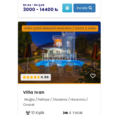
En az - En Çok
İncele
3000 - 14400 ₺
DOĞA İÇİNDE /BABADAĞ MANZARALI / SESSİZ & SAKİN
4.96
Villa Ivan
Muğla / Fethiye / Ölüdeniz / Hisarönü /
Ovacık
10 Kişilik
4 Yatak