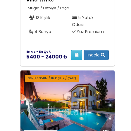
Muğla / Fethiye / Foça
12 Kişilik
5 Yatak
Odası
4 Banyo
Yaz Premium
En az - En Çok
İncele
5400 - 24000 ₺
DENİZE 950M / 16 KİŞİLİK / ÇALIŞ