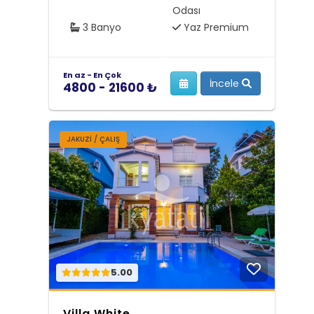
Odası
3 Banyo
Yaz Premium
En az - En Çok
İncele
4800 - 21600 ₺
JAKUZİ / ÇALIŞ
5.00
Villa White