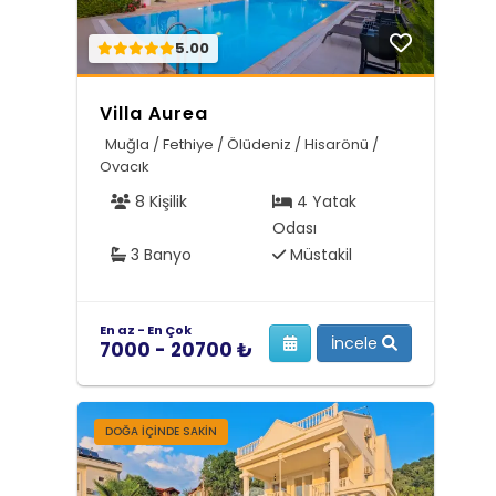
5.00
Villa Aurea
Muğla / Fethiye / Ölüdeniz / Hisarönü /
Ovacık
8 Kişilik
4 Yatak
Odası
3 Banyo
Müstakil
En az - En Çok
İncele
7000 - 20700 ₺
DOĞA İÇINDE SAKIN