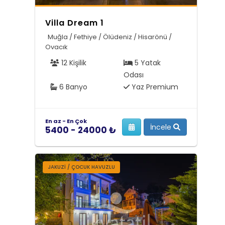
Villa Dream 1
Muğla / Fethiye / Ölüdeniz / Hisarönü /
Ovacık
12 Kişilik
5 Yatak
Odası
6 Banyo
Yaz Premium
En az - En Çok
İncele
5400 - 24000 ₺
JAKUZI / ÇOCUK HAVUZLU