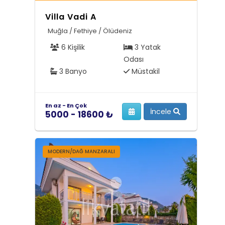
Villa Vadi A
Muğla / Fethiye / Ölüdeniz
6 Kişilik
3 Yatak
Odası
3 Banyo
Müstakil
En az - En Çok
İncele
5000 - 18600 ₺
MODERN/DAĞ MANZARALI