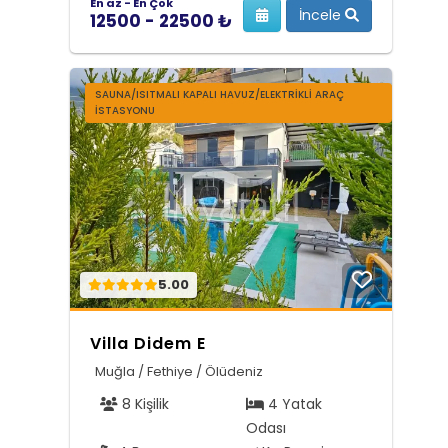
En az - En Çok
İncele
12500 - 22500 ₺
SAUNA/ISITMALI KAPALI HAVUZ/ELEKTRIKLI ARAÇ
İSTASYONU
5.00
Villa Didem E
Muğla / Fethiye / Ölüdeniz
8 Kişilik
4 Yatak
Odası