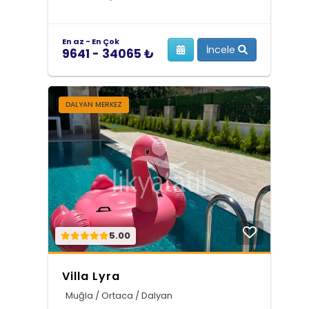
En az - En Çok
İncele
9641 - 34065 ₺
DALYAN MERKEZ
5.00
Villa Lyra
Muğla / Ortaca / Dalyan