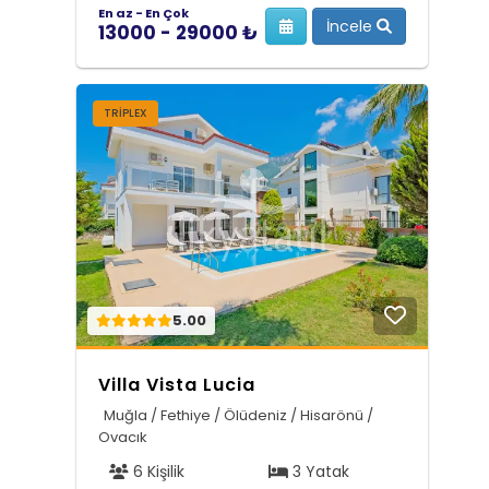
En az - En Çok
İncele
13000 - 29000 ₺
TRIPLEX
5.00
Villa Vista Lucia
Muğla / Fethiye / Ölüdeniz / Hisarönü /
Ovacık
6 Kişilik
3 Yatak