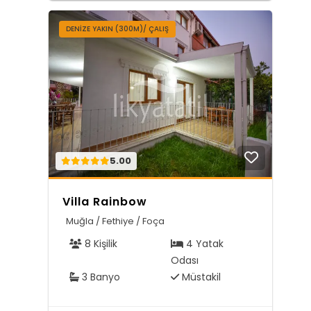
DENIZE YAKIN (300M)/ ÇALIŞ
5.00
Villa Rainbow
Muğla / Fethiye / Foça
8 Kişilik
4 Yatak
Odası
3 Banyo
Müstakil