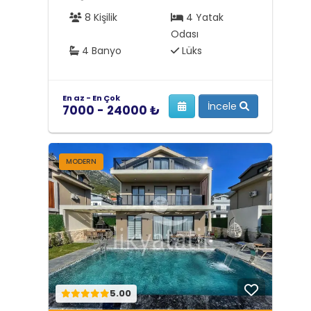
8 Kişilik
4 Yatak
Odası
4 Banyo
Lüks
En az - En Çok
İncele
7000 - 24000 ₺
MODERN
5.00