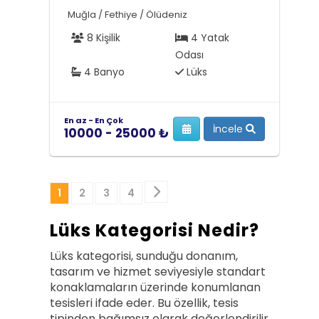
Muğla / Fethiye / Ölüdeniz
8 Kişilik
4 Yatak
Odası
4 Banyo
Lüks
En az - En Çok
İncele
10000 - 25000 ₺
Sonraki
1
2
3
4
Lüks Kategorisi Nedir?
Lüks kategorisi, sunduğu donanım,
tasarım ve hizmet seviyesiyle standart
konaklamaların üzerinde konumlanan
tesisleri ifade eder. Bu özellik, tesis
tipinden bağımsız olarak değerlendirilir.