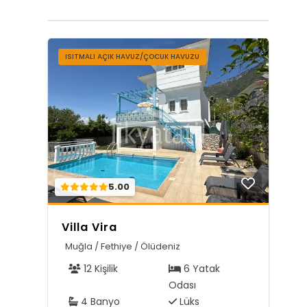
ISITMALI AÇIK HAVUZ/ÇOCUK HAVUZU
5.00
Villa Vira
Muğla / Fethiye / Ölüdeniz
12 Kişilik
6 Yatak
Odası
4 Banyo
Lüks