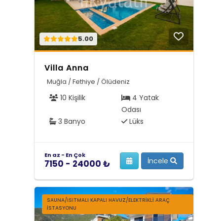
5.00
Villa Anna
Muğla / Fethiye / Ölüdeniz
10 Kişilik
4 Yatak
Odası
3 Banyo
Lüks
En az - En Çok
İncele
7150 - 24000 ₺
SAUNA/ISITMALI KAPALI HAVUZ/ELEKTRIKLI ARAÇ
İSTASYONU