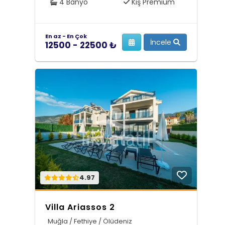
4 Banyo
Kış Premium
En az - En Çok
İncele
12500 - 22500 ₺
4.97
Villa Ariassos 2
Muğla / Fethiye / Ölüdeniz