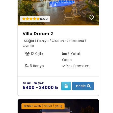
5.00
Villa Dream 2
Muğla / Fethiye / Ölüdeniz / Hisarönü /
Ovacık
12 Kişilik
5 Yatak
Odası
6 Banyo
Yaz Premium
En az - En Çok
İncele
5400 - 24000 ₺
DENİZE YAKIN (700M) / ÇALIŞ