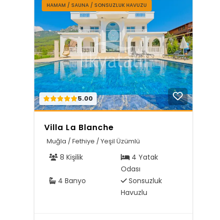
HAMAM / SAUNA / SONSUZLUK HAVUZU
5.00
Villa La Blanche
Muğla / Fethiye / Yeşil Üzümlü
8 Kişilik
4 Yatak
Odası
4 Banyo
Sonsuzluk
Havuzlu