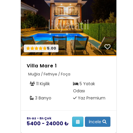
5.00
Villa Mare 1
Muğla / Fethiye / Foça
11 Kişilik
5 Yatak
Odası
3 Banyo
Yaz Premium
En az - En Çok
İncele
5400 - 24000 ₺