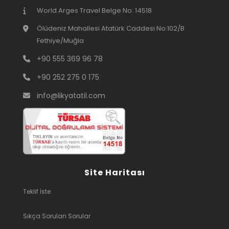
World Arges Travel Belge No: 14518
Ölüdeniz Mahallesi Atatürk Caddesi No:102/B
Fethiye/Muğla
+90 555 369 96 78
+90 252 275 0 175
info@likyatatil.com
Site Haritası
Teklif İste
Sıkça Sorulan Sorular