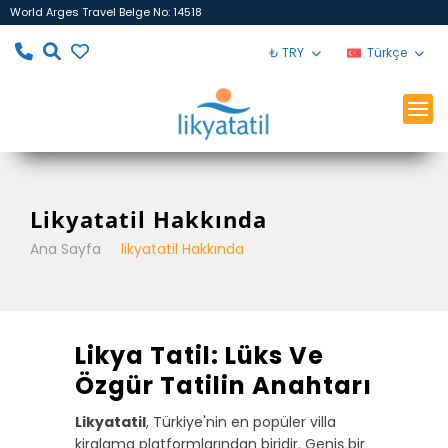
World Arges Travel Belge No: 14518
₺ TRY
Türkçe
Likyatatil Hakkında
Ana Sayfa
likyatatil Hakkında
Likya Tatil: Lüks Ve
Özgür Tatilin Anahtarı
Likyatatil
, Türkiye'nin en popüler villa
kiralama platformlarından biridir. Geniş bir