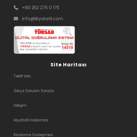
+90 252 275 0 175
info@likyatatil.com
Site Haritası
Teklif İste
Sıkça Sorulan Sorular
İletişim
likyatatil Hakkında
Kiralama Sözleşmesi