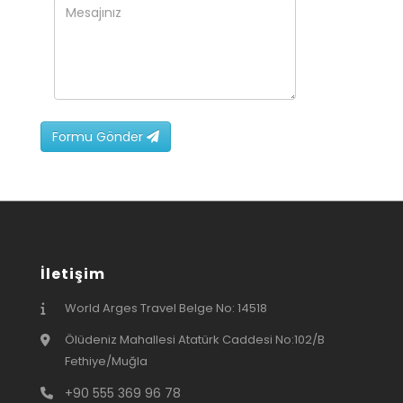
Formu Gönder
İletişim
World Arges Travel Belge No: 14518
Ölüdeniz Mahallesi Atatürk Caddesi No:102/B
Fethiye/Muğla
+90 555 369 96 78