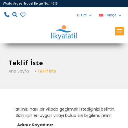
World Arges Travel Belge No: 14518
₺ TRY
Türkçe
Teklif İste
Ana Sayfa
»
Teklif İste
Tatilinizi nasıl bir villada geçirmek istediğinizi belirtin.
Sizin için en uygun villayı bulup sizi bilgilendirelim.
Adınız Soyadınız