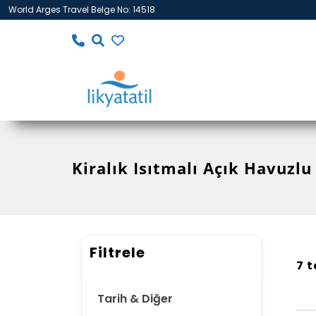
World Arges Travel Belge No: 14518
Kiralık Isıtmalı Açık Havuzlu
Filtrele
7 t
Tarih & Diğer