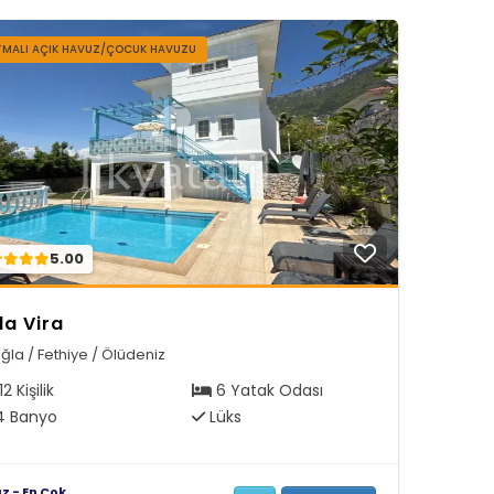
ITMALI AÇIK HAVUZ/ÇOCUK HAVUZU
5.00
lla Vira
ğla / Fethiye / Ölüdeniz
12 Kişilik
6 Yatak Odası
 Banyo
Lüks
az - En Çok