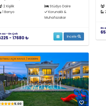
2 Kişilik
Stüdyo Daire
1 Banyo
Korunaklı &
2
Muhafazakar
En 
65
n az - En Çok
İncele
4225 - 17680 ₺
ISITMALI AÇIK HAVUZ / MODERN
5.00