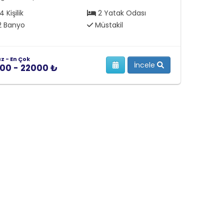
4 Kişilik
2 Yatak Odası
 Banyo
Müstakil
az - En Çok
İncele
00 - 22000 ₺