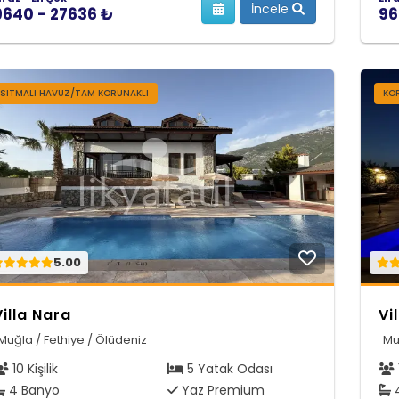
İncele
9640 - 27636 ₺
96
ISITMALI HAVUZ/TAM KORUNAKLI
KO
5.00
Villa Nara
Vi
Muğla / Fethiye / Ölüdeniz
Mu
10 Kişilik
5 Yatak Odası
4 Banyo
Yaz Premium
4