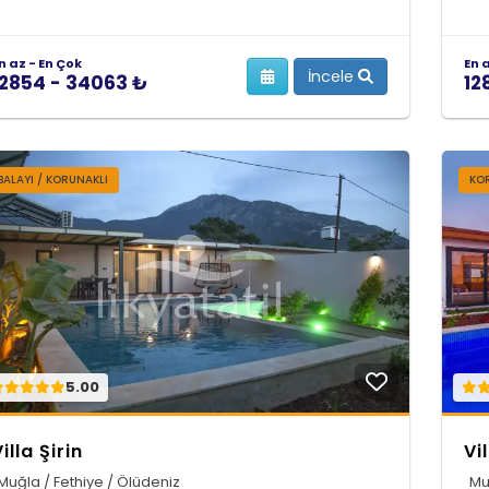
n az - En Çok
En 
İncele
12854 - 34063 ₺
12
BALAYI / KORUNAKLI
KOR
5.00
illa Şirin
Vi
Muğla / Fethiye / Ölüdeniz
Mu