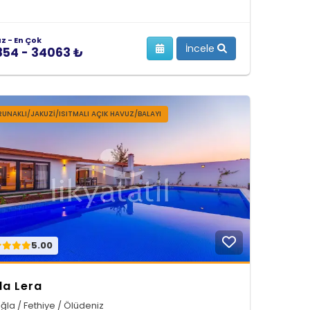
az - En Çok
İncele
854 - 34063 ₺
UNAKLI/JAKUZI/ISITMALI AÇIK HAVUZ/BALAYI
5.00
lla Lera
ğla / Fethiye / Ölüdeniz