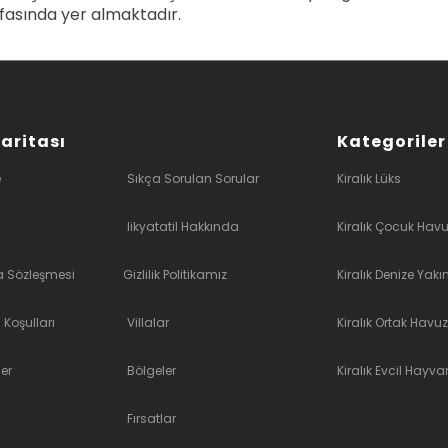
fasında yer almaktadır.
Haritası
Kategoriler
e
Sıkça Sorulan Sorular
Kiralık Lüks
likyatatil Hakkında
Kiralık Çocuk Havu
a Sözleşmesi
Gizlilik Politikamız
Kiralık Denize Yakı
 Koşulları
Villalar
Kiralık Ortak Havuz
er
Bölgeler
Kiralık Evcil Hayvan
Fırsatlar