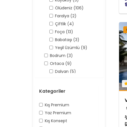
Kayaköy (3)
Ölüdeniz (106)
Faralya (2)
Çiftlik (4)
Foça (13)
Babataşı (3)
Yeşil Üzümlü (9)
Bodrum (3)
Ortaca (9)
Dalyan (5)
Antalya (158)
Kaş (158)
Kategoriler
Kalkan (62)
Üzümlü (16)
Kış Premium
Yaz Premium
Kış Konsept