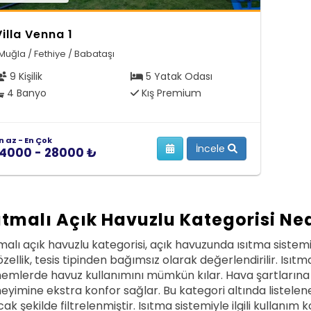
Villa Venna 1
Muğla / Fethiye / Babataşı
9 Kişilik
5 Yatak Odası
4 Banyo
Kış Premium
n az - En Çok
İncele
14000 - 28000 ₺
ıtmalı Açık Havuzlu Kategorisi Ne
tmalı açık havuzlu kategorisi, açık havuzunda ısıtma siste
özellik, tesis tipinden bağımsız olarak değerlendirilir. Isıtm
emlerde havuz kullanımını mümkün kılar. Hava şartlarına bağ
eyimine ekstra konfor sağlar. Bu kategori altında listelenen
cak şekilde filtrelenmiştir. Isıtma sistemiyle ilgili kullanı