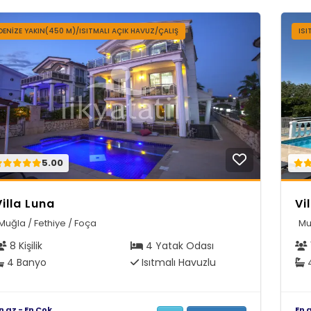
DENIZE YAKIN(450 M)/ISITMALI AÇIK HAVUZ/ÇALIŞ
IS
5.00
Villa Luna
Vi
Muğla / Fethiye / Foça
Mu
8 Kişilik
4 Yatak Odası
4 Banyo
Isıtmalı Havuzlu
4
n az - En Çok
En 