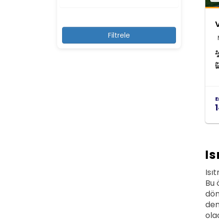
Yangın Söndürücü
Yüksek Ses Yapılamaz
Kayıt Dışı Misafir Kabul
Edilemez
Şemsiye ve Şezlonglar
Isıtmalı Kapalı Havuz
Isıtmalı Açık Havuz
E
Veranda
Güvenlik Kamerası
Otomatik Kapı
Alarm Sistemi
Is
Jakuzi
Isı
Doğa Manzarası
Bu 
Teras
dön
Havuz Duşu
den
Çamaşır Kurutma
ola