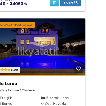
İncele
40 - 34063 ₺
RUNAKLI/ISITMALI HAVUZLU
5.00
lla Larea
ğla / Fethiye / Ölüdeniz
10 Kişilik
5 Yatak Odası
 Banyo
Özel Havuzlu