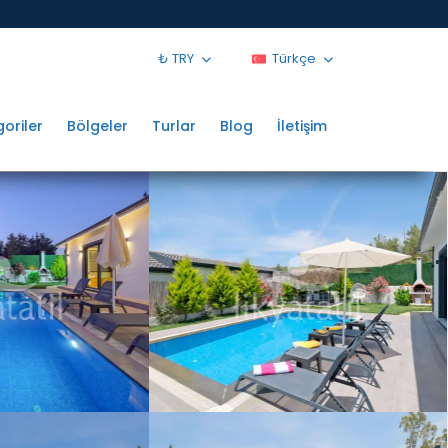
₺ TRY
Türkçe
oriler
Bölgeler
Turlar
Blog
İletişim