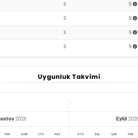
3
5
3
5
3
5
3
5
Uygunluk Takvimi
ustos
2026
Eylül
202
PER
CUM
CTS
PAZ
PTS
SAL
ÇAR
PER