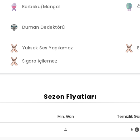
Barbekü/Mangal
Ö
Duman Dedektörü
Yüksek Ses Yapılamaz
E
Sigara İçilemez
Sezon Fiyatları
Min. Gün
Temizlik Gün
4
5