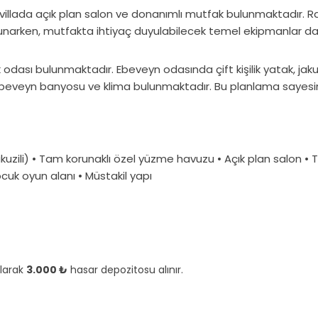
n villada açık plan salon ve donanımlı mutfak bulunmaktadır. 
 sunarken, mutfakta ihtiyaç duyulabilecek temel ekipmanlar d
 odası bulunmaktadır. Ebeveyn odasında çift kişilik yatak, jakuz
atak, ebeveyn banyosu ve klima bulunmaktadır. Bu planlama saye
 jakuzili) • Tam korunaklı özel yüzme havuzu • Açık plan salon 
ocuk oyun alanı • Müstakil yapı
olarak
3.000 ₺
hasar depozitosu alınır.