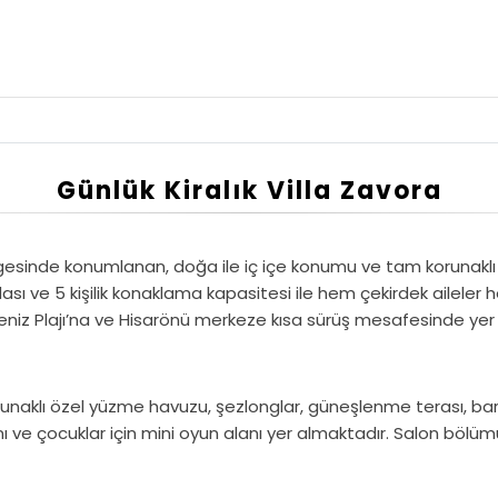
Günlük Kiralık Villa Zavora
lgesinde konumlanan, doğa ile iç içe konumu ve tam korunaklı h
k odası ve 5 kişilik konaklama kapasitesi ile hem çekirdek aileler 
niz Plajı’na ve Hisarönü merkeze kısa sürüş mesafesinde yer a
runaklı özel yüzme havuzu, şezlonglar, güneşlenme terası, b
ı ve çocuklar için mini oyun alanı yer almaktadır. Salon bö