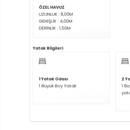
ÖZEL HAVUZ
UZUNLUK : 8,00M
GENİŞLİK : 4,00M
DERİNLİK : 1,50M
Yatak Bilgileri
1 Yatak Odası
2 Y
1 Büyük Boy Yatak
1 Bü
yat