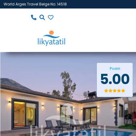
World Arges Travel Belge No: 14518
Puan
5.00