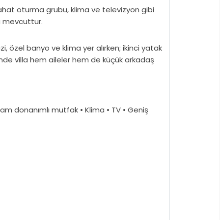
Rahat oturma grubu, klima ve televizyon gibi
a mevcuttur.
i, özel banyo ve klima yer alırken; ikinci yatak
sinde villa hem aileler hem de küçük arkadaş
• Tam donanımlı mutfak • Klima • TV • Geniş