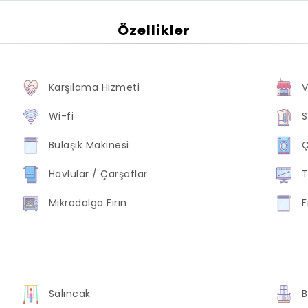
Özellikler
Karşılama Hizmeti
Wi-fi
S
Bulaşık Makinesi
Ç
Havlular / Çarşaflar
T
Mikrodalga Fırın
F
Salıncak
B