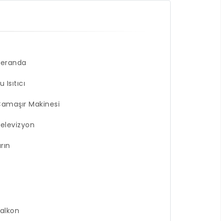
Veranda
u Isıtıcı
amaşır Makinesi
elevizyon
ırın
alkon