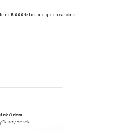
olarak
5.000 ₺
hasar depozitosu alınır.
atak Odası
üyük Boy Yatak