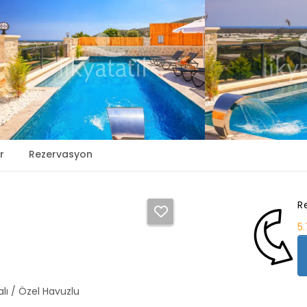
r
Rezervasyon
R
5
lı / Özel Havuzlu