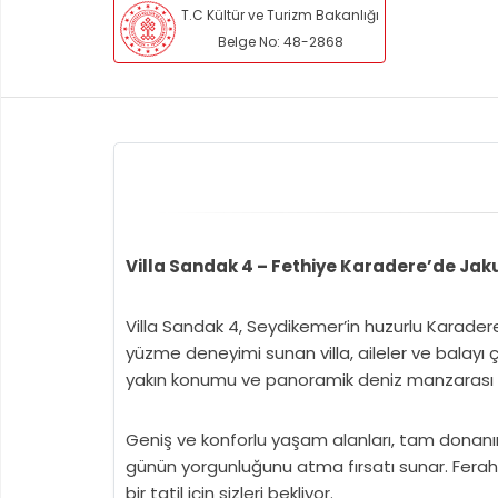
T.C Kültür ve Turizm Bakanlığı
Belge No: 48-2868
Villa Sandak 4 – Fethiye Karadere’de Jakuzi
Villa Sandak 4, Seydikemer’in huzurlu Karadere bö
yüzme deneyimi sunan villa, aileler ve balayı çif
yakın konumu ve panoramik deniz manzarası i
Geniş ve konforlu yaşam alanları, tam donanımlı
günün yorgunluğunu atma fırsatı sunar. Ferah 
bir tatil için sizleri bekliyor.