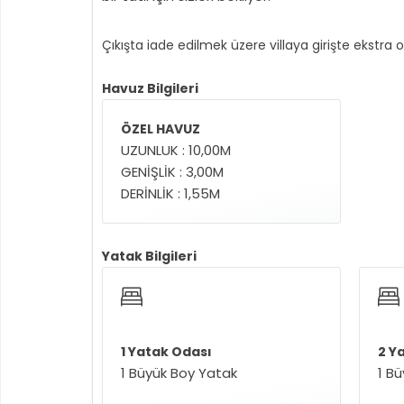
Çıkışta iade edilmek üzere villaya girişte ekstra 
Havuz Bilgileri
ÖZEL HAVUZ
UZUNLUK : 10,00M
GENİŞLİK : 3,00M
DERİNLİK : 1,55M
Yatak Bilgileri
1 Yatak Odası
2 Y
1 Büyük Boy Yatak
1 B