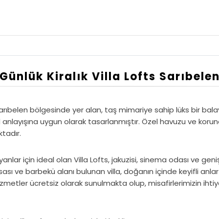
Günlük Kiralık Villa Lofts Sarıbele
Sarıbelen bölgesinde yer alan, taş mimariye sahip lüks bir balayı 
il anlayışına uygun olarak tasarlanmıştır. Özel havuzu ve kor
ktadır.
ayanlar için ideal olan Villa Lofts, jakuzisi, sinema odası ve ge
 ve barbekü alanı bulunan villa, doğanın içinde keyifli anla
hizmetler ücretsiz olarak sunulmakta olup, misafirlerimizin ihtiy