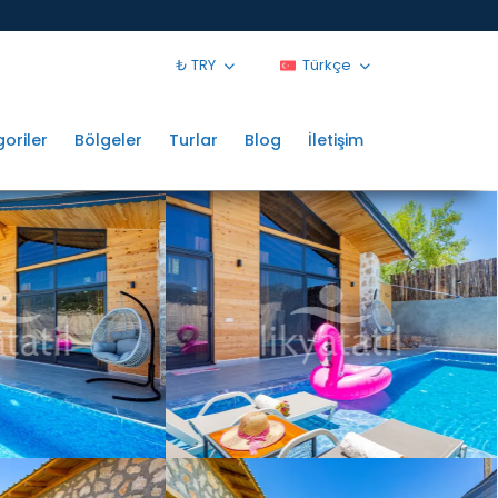
₺ TRY
Türkçe
oriler
Bölgeler
Turlar
Blog
İletişim