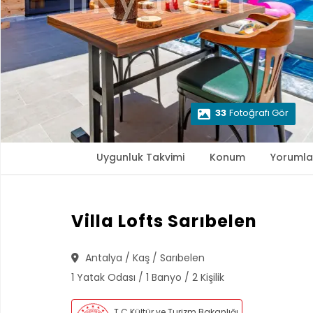
33
Fotoğrafı Gör
Uygunluk Takvimi
Konum
Yorumla
Villa Lofts Sarıbelen
Antalya / Kaş / Sarıbelen
1 Yatak Odası / 1 Banyo / 2 Kişilik
T.C Kültür ve Turizm Bakanlığı