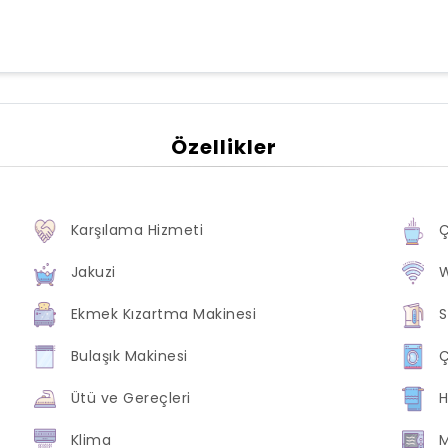
Özellikler
Karşılama Hizmeti
Ç
Jakuzi
W
Ekmek Kızartma Makinesi
S
Bulaşık Makinesi
Ç
Ütü ve Gereçleri
H
Klima
M