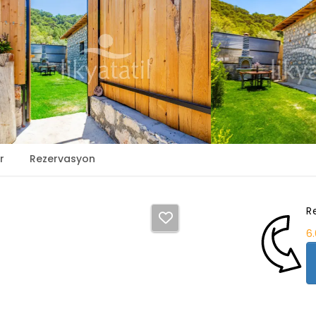
r
Rezervasyon
R
6