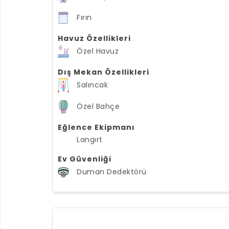
Fırın
Havuz Özellikleri
Özel Havuz
Dış Mekan Özellikleri
Salıncak
Özel Bahçe
Eğlence Ekipmanı
Langırt
Ev Güvenliği
Duman Dedektörü