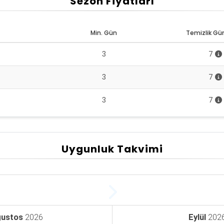
Sezon Fiyatları
Min. Gün
Temizlik Gün
3
7
3
7
3
7
Uygunluk Takvimi
ustos
2026
Eylül
202