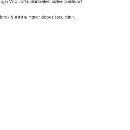
çin Villa Lofts Sarıbelen sizleri bekliyor!
olarak
5.000 ₺
hasar depozitosu alınır.