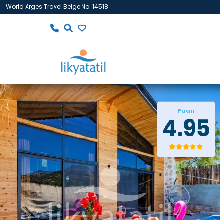
World Arges Travel Belge No: 14518
Puan
4.95