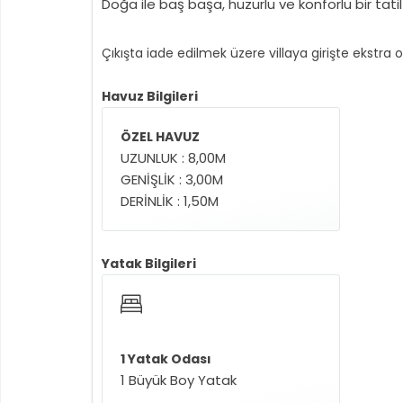
Doğa ile baş başa, huzurlu ve konforlu bir tatil i
Çıkışta iade edilmek üzere villaya girişte ekstra 
Havuz Bilgileri
ÖZEL HAVUZ
UZUNLUK : 8,00M
GENİŞLİK : 3,00M
DERİNLİK : 1,50M
Yatak Bilgileri
1 Yatak Odası
1 Büyük Boy Yatak