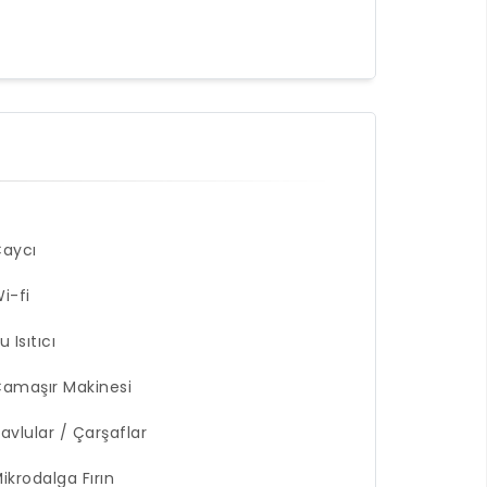
aycı
i-fi
u Isıtıcı
amaşır Makinesi
avlular / Çarşaflar
ikrodalga Fırın