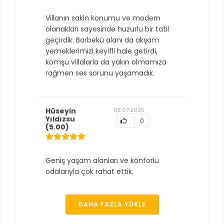
Villanın sakin konumu ve modern
olanakları sayesinde huzurlu bir tatil
geçirdik. Barbekü alanı da akşam
yemeklerimizi keyifli hale getirdi,
komşu villalarla da yakın olmamıza
rağmen ses sorunu yaşamadık.
Hüseyin
05.07.2025
Yıldızsu
0
(5.00)
Geniş yaşam alanları ve konforlu
odalarıyla çok rahat ettik.
DAHA FAZLA YÜKLE