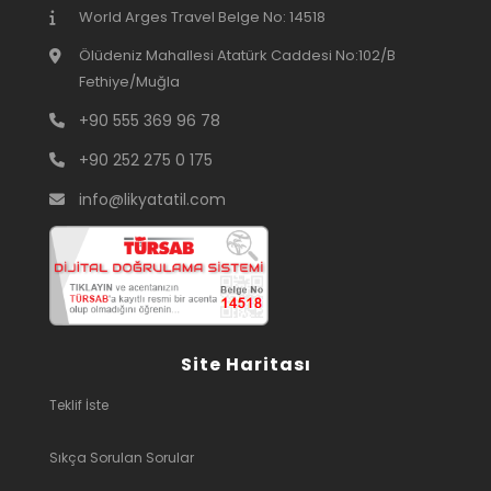
World Arges Travel Belge No: 14518
Ölüdeniz Mahallesi Atatürk Caddesi No:102/B
Fethiye/Muğla
+90 555 369 96 78
+90 252 275 0 175
info@likyatatil.com
Site Haritası
Teklif İste
Sıkça Sorulan Sorular