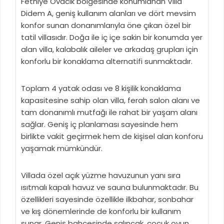
Fethiye Ovacık bölgesinde konumlanan Villa
Didem A, geniş kullanım alanları ve dört mevsim
konfor sunan donanımlarıyla öne çıkan özel bir
tatil villasıdır. Doğa ile iç içe sakin bir konumda yer
alan villa, kalabalık aileler ve arkadaş grupları için
konforlu bir konaklama alternatifi sunmaktadır.
Toplam 4 yatak odası ve 8 kişilik konaklama
kapasitesine sahip olan villa, ferah salon alanı ve
tam donanımlı mutfağı ile rahat bir yaşam alanı
sağlar. Geniş iç planlaması sayesinde hem
birlikte vakit geçirmek hem de kişisel alan konforu
yaşamak mümkündür.
Villada özel açık yüzme havuzunun yanı sıra
ısıtmalı kapalı havuz ve sauna bulunmaktadır. Bu
özellikleri sayesinde özellikle ilkbahar, sonbahar
ve kış dönemlerinde de konforlu bir kullanım
sunar. Geniş bahçesinde salıncak, çocuk oyun