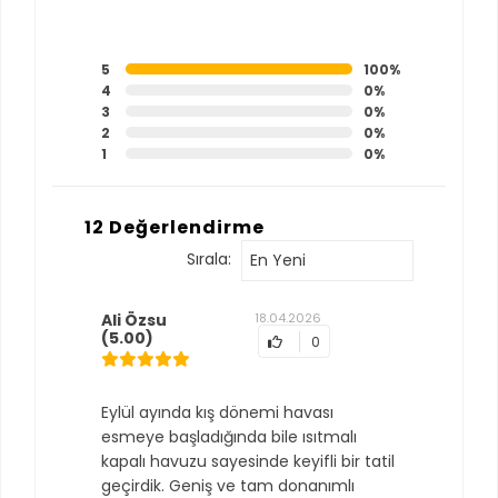
5
100%
4
0%
3
0%
2
0%
1
0%
12 Değerlendirme
Sırala:
En Yeni
Ali Özsu
18.04.2026
(5.00)
0
Eylül ayında kış dönemi havası
esmeye başladığında bile ısıtmalı
kapalı havuzu sayesinde keyifli bir tatil
geçirdik. Geniş ve tam donanımlı