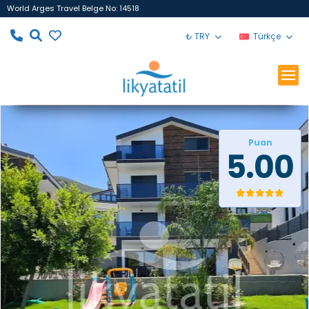
World Arges Travel Belge No: 14518
₺ TRY
Türkçe
Puan
5.00