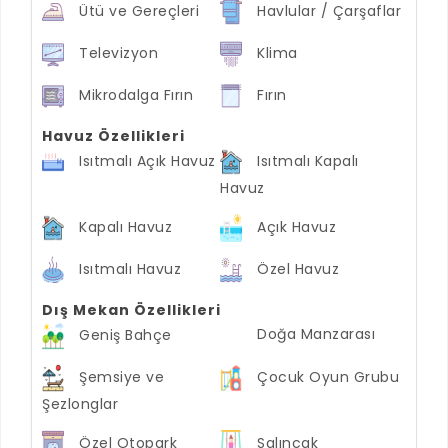
Ütü ve Gereçleri
Havlular / Çarşaflar
Televizyon
Klima
Mikrodalga Fırın
Fırın
Havuz Özellikleri
Isıtmalı Açık Havuz
Isıtmalı Kapalı
Havuz
Kapalı Havuz
Açık Havuz
Isıtmalı Havuz
Özel Havuz
Dış Mekan Özellikleri
Doğa Manzarası
Geniş Bahçe
Şemsiye ve
Çocuk Oyun Grubu
Şezlonglar
Özel Otopark
Salıncak