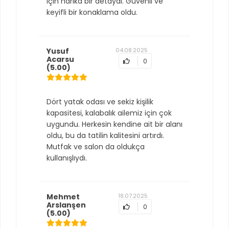
için harika bir detaydı. Güvenli ve
keyifli bir konaklama oldu.
Yusuf
04.08.2025
Acarsu
0
(5.00)
Dört yatak odası ve sekiz kişilik
kapasitesi, kalabalık ailemiz için çok
uygundu. Herkesin kendine ait bir alanı
oldu, bu da tatilin kalitesini artırdı.
Mutfak ve salon da oldukça
kullanışlıydı.
Mehmet
18.07.2025
Arslanşen
0
(5.00)