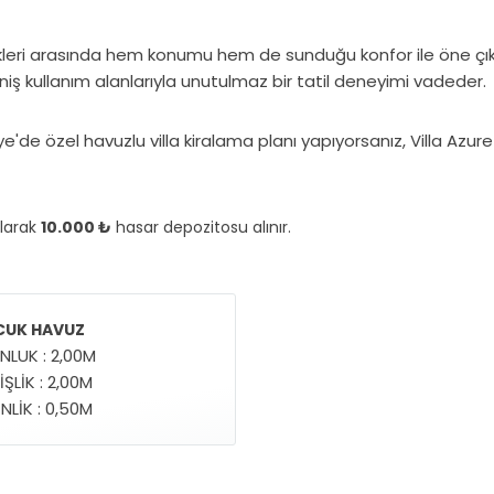
ekleri arasında hem konumu hem de sunduğu konfor ile öne çıkar
kullanım alanlarıyla unutulmaz bir tatil deneyimi vadeder.
ye'de özel havuzlu villa kiralama planı yapıyorsanız, Villa Azur
olarak
10.000 ₺
hasar depozitosu alınır.
UK HAVUZ
NLUK : 2,00M
ŞLİK : 2,00M
NLİK : 0,50M