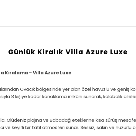
Günlük Kiralık Villa Azure Luxe
lla Kiralama – Villa Azure Luxe
talarından Ovacık bölgesinde yer alan özel havuzlu ve geniş kon
yla 8 kişiye kadar konaklama imkânı sunarak, kalabalık aileler v
villa, Ölüdeniz plajına ve Babadağ eteklerine kısa sürüş mesa
ı ve keyifli bir tatil atmosferi sunar. Sessiz, sakin ve huzurlu