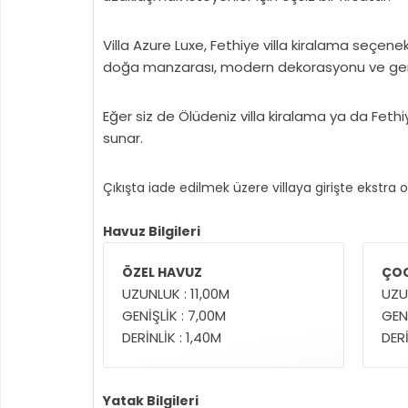
Villa Azure Luxe, Fethiye villa kiralama seçen
doğa manzarası, modern dekorasyonu ve geniş 
Eğer siz de Ölüdeniz villa kiralama ya da Fethi
sunar.
Çıkışta iade edilmek üzere villaya girişte ekstra 
Havuz Bilgileri
ÖZEL HAVUZ
ÇOC
UZUNLUK : 11,00M
UZU
GENİŞLİK : 7,00M
GENİ
DERİNLİK : 1,40M
DERİ
Yatak Bilgileri