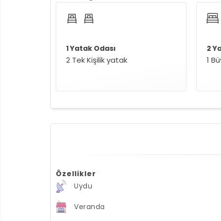
1 Yatak Odası
2 Y
2 Tek Kişilik yatak
1 B
Özellikler
Uydu
Veranda