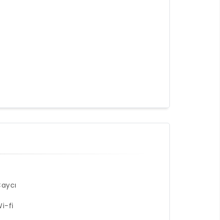
aycı
i-fi