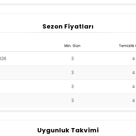
Sezon Fiyatları
Min. Gün
Temizlik 
026
3
3
3
3
Uygunluk Takvimi