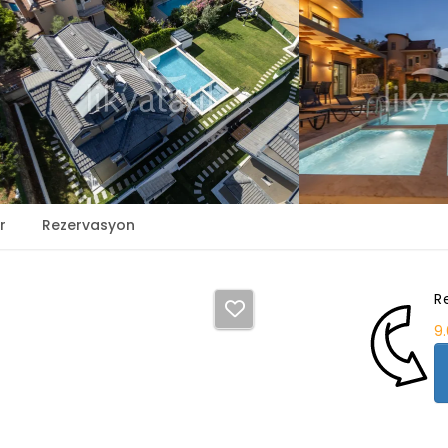
r
Rezervasyon
R
9