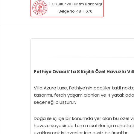
T.C Kültür ve Turizm Bakanlığı
Belge No: 48-11670
Fethiye Ovacık’ta 8 Kişilik Özel Havuzlu Vi
Villa Azure Luxe, Fethiye’nin popüler tatil nok
tasarımı, ferah yaşam alanları ve 4 yatak odası
seçeneği oluşturur.
Doğa ile iç içe bir konumda yer alan bu özel 
havuzu sayesinde tüm misafirler için rahatlatıc
uzaklaşmak isteyenler için eşsiz bir fırsattır.