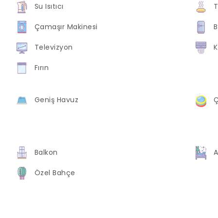
Su Isıtıcı
T
Çamaşır Makinesi
B
Televizyon
K
Fırın
Geniş Havuz
Balkon
A
Özel Bahçe