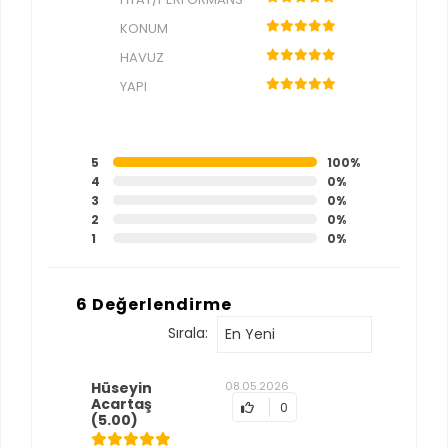
KONUM
HAVUZ
YAPI
5
100%
4
0%
3
0%
2
0%
1
0%
6 Değerlendirme
Sırala:
En Yeni
Hüseyin
08.05.2026
Acartaş
0
(5.00)