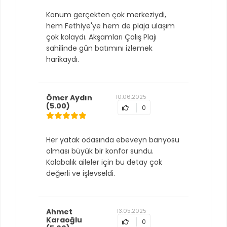
Konum gerçekten çok merkeziydi,
hem Fethiye'ye hem de plaja ulaşım
çok kolaydı. Akşamları Çalış Plajı
sahilinde gün batımını izlemek
harikaydı.
Ömer Aydın
10.06.2025
(5.00)
0
Her yatak odasında ebeveyn banyosu
olması büyük bir konfor sundu.
Kalabalık aileler için bu detay çok
değerli ve işlevseldi.
Ahmet
13.05.2025
Karaoğlu
0