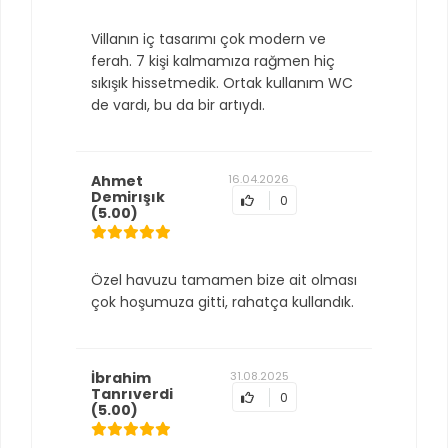
Villanın iç tasarımı çok modern ve
ferah. 7 kişi kalmamıza rağmen hiç
sıkışık hissetmedik. Ortak kullanım WC
de vardı, bu da bir artıydı.
Ahmet
16.04.2026
Demirışık
0
(5.00)
Özel havuzu tamamen bize ait olması
çok hoşumuza gitti, rahatça kullandık.
İbrahim
31.08.2025
Tanrıverdi
0
(5.00)