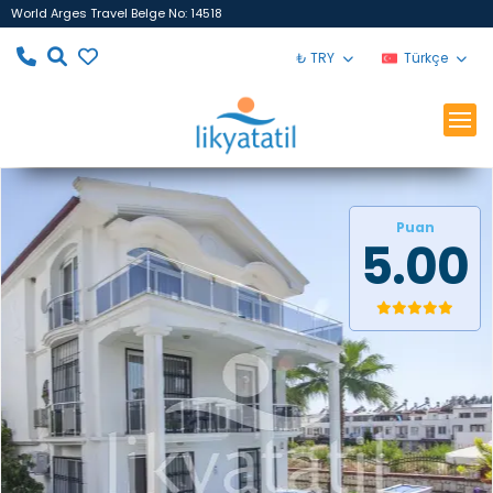
World Arges Travel Belge No: 14518
₺ TRY
Türkçe
Puan
5.00