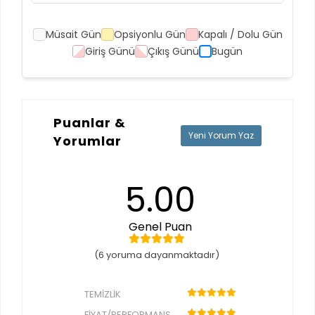
Müsait Gün
Opsiyonlu Gün
Kapalı / Dolu Gün
Giriş Günü
Çıkış Günü
Bugün
Puanlar &
Yeni Yorum Yaz
Yorumlar
5.00
Genel Puan
(6 yoruma dayanmaktadır)
TEMIZLIK
FIYAT/PERFORMANS