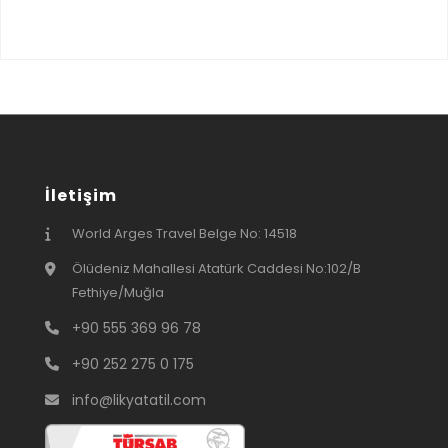
İletişim
World Arges Travel Belge No: 14518
Ölüdeniz Mahallesi Atatürk Caddesi No:102/B
Fethiye/Muğla
+90 555 369 96 78
+90 252 275 0 175
info@likyatatil.com