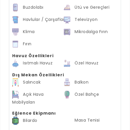
Buzdolabı
Ütü ve Gereçleri
Havlular / Çarşaflar
Televizyon
Klima
Mikrodalga Fırın
Fırın
Havuz Özellikleri
Isıtmalı Havuz
Özel Havuz
Dış Mekan Özellikleri
Salıncak
Balkon
Açık Hava
Özel Bahçe
Mobilyaları
Eğlence Ekipmanı
Masa Tenisi
Bilardo