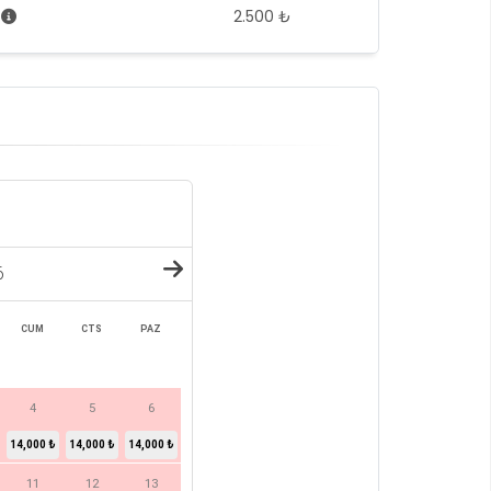
7
2.500 ₺
6
CUM
CTS
PAZ
4
5
6
14,000 ₺
14,000 ₺
14,000 ₺
11
12
13