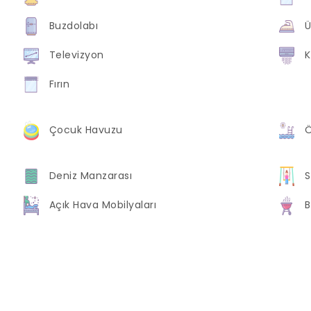
Buzdolabı
Ü
Televizyon
K
Fırın
Çocuk Havuzu
Ö
Deniz Manzarası
S
Açık Hava Mobilyaları
B