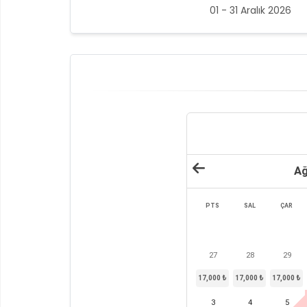
01 - 31 Aralık 2026
Ağ
PTS
SAL
ÇAR
27
28
29
17,000 ₺
17,000 ₺
17,000 ₺
3
4
5