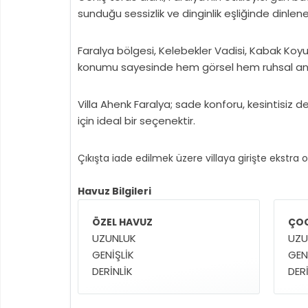
sunduğu sessizlik ve dinginlik eşliğinde dinlenebi
Faralya bölgesi, Kelebekler Vadisi, Kabak Koyu 
konumu sayesinde hem görsel hem ruhsal anlam
Villa Ahenk Faralya; sade konforu, kesintisiz 
için ideal bir seçenektir.
Çıkışta iade edilmek üzere villaya girişte ekstra 
Havuz Bilgileri
ÖZEL HAVUZ
ÇOC
UZUNLUK
UZU
GENİŞLİK
GEN
DERİNLİK
DERİ