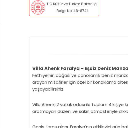
T.C Kültür ve Turizm Bakanlığı
Belge No: 48-8741
Villa Ahenk Faralya – Eşsiz Deniz Manzar
Fethiye’nin doğası ve panoramik deniz manzara
arayan misafirler için özel bir konaklama altern
yaşayabilirsiniz.
Villa Ahenk, 2 yatak odası ile toplam 4 kişiye 
aratmayan düzeni ve sakin atmosferiyle dikka
Geniş teras alanı, Faralya’nın etkileyici gün b