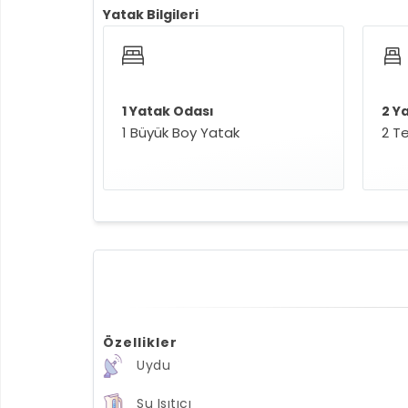
Yatak Bilgileri
1 Yatak Odası
2 Y
1 Büyük Boy Yatak
2 Te
Özellikler
Uydu
Su Isıtıcı