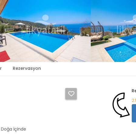
r
Rezervasyon
R
2
/ Doğa İçinde