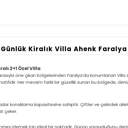
Günlük Kiralık Villa Ahenk Faralya
alı 2+1 Özel Villa
sıyla öne çıkan bölgelerinden Faralya’da konumlanan Villa Ah
atifidir. Her mevsim farklı bir güzellik sunan bu bölgede, deniz
kadar konaklama kapasitesine sahiptir. Çiftler ve çekirdek ailel
t çeker.
atımını izlemek için ideal bir noktadır. Günün yorgunluğunu den