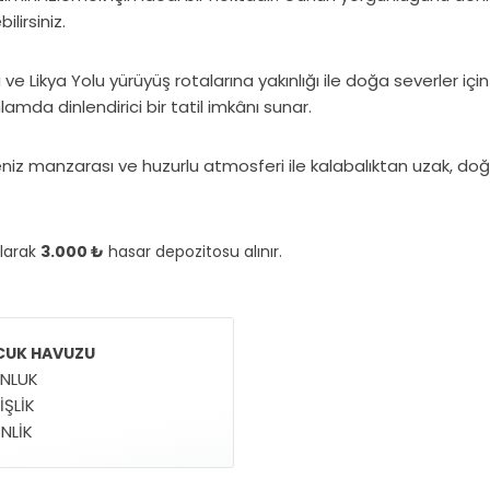
lirsiniz.
ve Likya Yolu yürüyüş rotalarına yakınlığı ile doğa severler iç
da dinlendirici bir tatil imkânı sunar.
deniz manzarası ve huzurlu atmosferi ile kalabalıktan uzak, doğ
olarak
3.000 ₺
hasar depozitosu alınır.
UK HAVUZU
NLUK
İŞLİK
NLİK