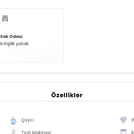
atak Odası
k Kişilik yatak
Özellikler
Çaycı
W
Tost Makinesi
B