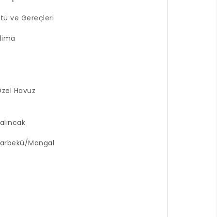
tü ve Gereçleri
lima
zel Havuz
alıncak
arbekü/Mangal