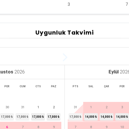
3
Uygunluk Takvimi
ustos
2026
Eylül
202
PER
CUM
CTS
PAZ
PTS
SAL
ÇAR
PER
30
31
1
2
31
1
2
3
17,000 ₺
17,000 ₺
17,000 ₺
17,000 ₺
17,000 ₺
14,000 ₺
14,000 ₺
14,000 ₺
6
7
8
9
7
8
9
10