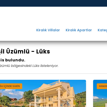
Kiralık Villalar
Kiralık Apartlar
Kateg
il Üzümlü - Lüks
sis bulundu.
Üzümlü bölgesindeki Lüks listeleniyor.
A İÇINDE SAKIN
HAMAM