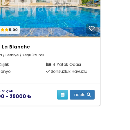
5.00
a La Blanche
 / Fethiye / Yeşil Üzümlü
işilik
4 Yatak Odası
Banyo
Sonsuzluk Havuzlu
- En Çok
İncele
00 - 29000 ₺