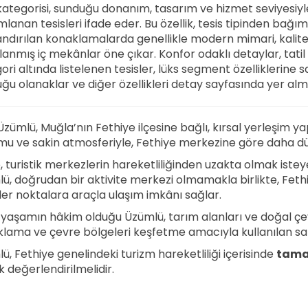
kategorisi, sunduğu donanım, tasarım ve hizmet seviyesiy
lanan tesisleri ifade eder. Bu özellik, tesis tipinden bağıms
landırılan konaklamalarda genellikle modern mimari, kalite
lanmış iç mekânlar öne çıkar. Konfor odaklı detaylar, tatil 
ri altında listelenen tesisler, lüks segment özelliklerine sah
ğu olanaklar ve diğer özellikleri detay sayfasında yer alm
 Üzümlü, Muğla’nın Fethiye ilçesine bağlı, kırsal yerleşim ya
u ve sakin atmosferiyle, Fethiye merkezine göre daha düş
, turistik merkezlerin hareketliliğinden uzakta olmak isteye
ü, doğrudan bir aktivite merkezi olmamakla birlikte, Feth
er noktalara araçla ulaşım imkânı sağlar.
 yaşamın hâkim olduğu Üzümlü, tarım alanları ve doğal çev
lama ve çevre bölgeleri keşfetme amacıyla kullanılan sakin
ü, Fethiye genelindeki turizm hareketliliği içerisinde
tamam
k değerlendirilmelidir.