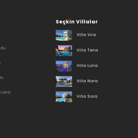
Seçkin Villalar
Villa Vira
zlu
Villa Tena
n
Villa Luna
lu
Villa Nara
 İzinli
Villa Sora