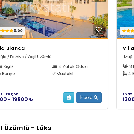
5.00
lla Bianca
Vill
ğla / Fethiye / Yeşil Üzümlü
Muğla
8 Kişilik
4 Yatak Odası
8 K
 Banyo
Müstakil
4 
az - En Çok
En az 
İncele
00 - 19600 ₺
130
il Üzümlü - Lüks