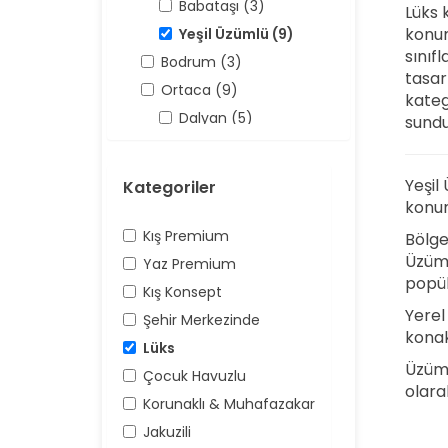
Babataşı (3)
Lüks 
konum
Yeşil Üzümlü (9)
sınıf
Bodrum (3)
tasar
Ortaca (9)
katego
Dalyan (5)
sundu
Antalya (158)
Kaş (158)
Yeşil
Kategoriler
Kalkan (62)
konum
Üzümlü (16)
Kış Premium
Bölge
Üzüml
Yaz Premium
popül
Kış Konsept
Yerel
Şehir Merkezinde
konak
Lüks
Üzüml
Çocuk Havuzlu
olara
Korunaklı & Muhafazakar
Jakuzili