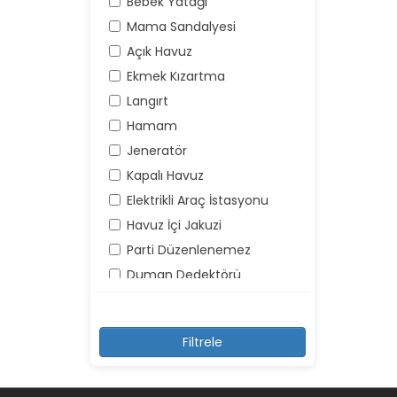
Bebek Yatağı
Mama Sandalyesi
Açık Havuz
Ekmek Kızartma
Langırt
Hamam
Jeneratör
Kapalı Havuz
Elektrikli Araç İstasyonu
Havuz İçi Jakuzi
Parti Düzenlenemez
Duman Dedektörü
Yangın Söndürücü
Yüksek Ses Yapılamaz
Kayıt Dışı Misafir Kabul
Edilemez
Şemsiye ve Şezlonglar