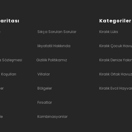
Haritası
Kategoriler
e
Sıkça Sorulan Sorular
Kiralık Lüks
likyatatil Hakkında
Kiralık Çocuk Havu
a Sözleşmesi
Gizlilik Politikamız
Kiralık Denize Yakı
 Koşulları
Villalar
Kiralık Ortak Havuz
er
Bölgeler
Kiralık Evcil Hayvan
Fırsatlar
le
Kombinasyonlar