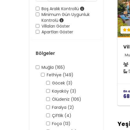
Boş Aralık Kontrollü
Minimum Gün Uygunluk
Kontrolü
Villaları Göster
Apartları Göster
Vi
Bölgeler
Mu
Muğla (165)
5
Fethiye (149)
Göcek (3)
Kayaköy (3)
En 
68
Ölüdeniz (106)
Faralya (2)
Çiftlik (4)
Yeş
Foça (13)