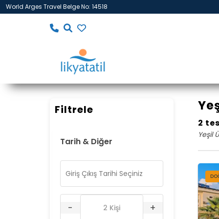
World Arges Travel Belge No: 14518
Yeş
Filtrele
2 te
Yeşil 
Tarih & Diğer
DOĞ
-
+