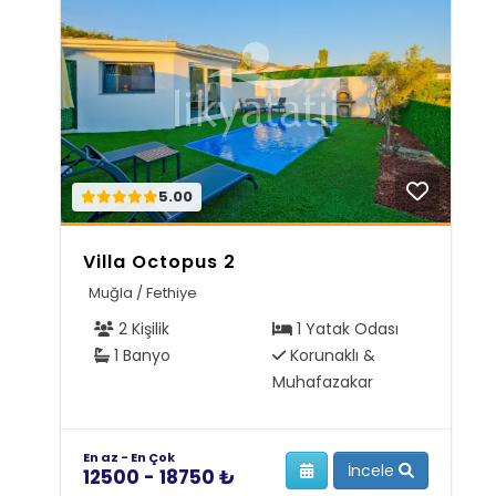
5.00
Villa Octopus 2
Muğla / Fethiye
2 Kişilik
1 Yatak Odası
1 Banyo
Korunaklı &
Muhafazakar
En az - En Çok
İncele
12500 - 18750 ₺