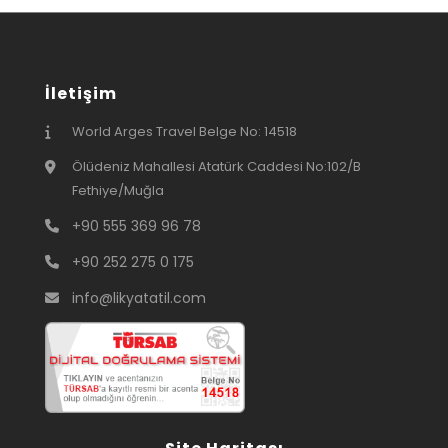
İletişim
World Arges Travel Belge No: 14518
Ölüdeniz Mahallesi Atatürk Caddesi No:102/B
Fethiye/Muğla
+90 555 369 96 78
+90 252 275 0 175
info@likyatatil.com