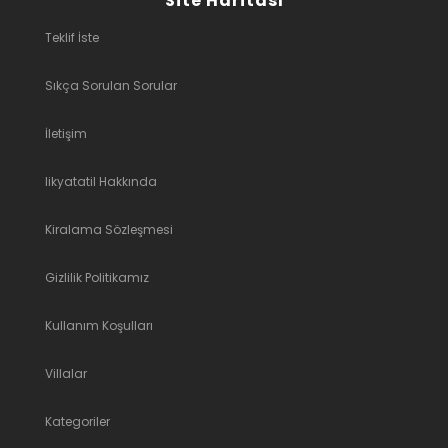
Site Haritası
Teklif İste
Sıkça Sorulan Sorular
İletişim
likyatatil Hakkında
Kiralama Sözleşmesi
Gizlilik Politikamız
Kullanım Koşulları
Villalar
Kategoriler