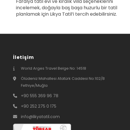
Faralya tatil evi ve kiralık villa seçeneklerini
incelemek, doğayla baş başa huzurlu bir tatil
planlamak için Likya Tatil’i tercih edebilirsiniz.
İletişim
World Arges Travel Belge No: 14518
Ölüdeniz Mahallesi Atatürk Caddesi No:102/B
Fethiye/Muğla
+90 555 369 96 78
+90 252 275 0 175
info@likyatatil.com