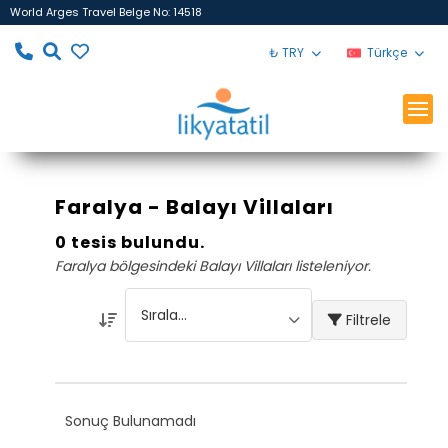
World Arges Travel Belge No: 14518
₺ TRY
Türkçe
Faralya - Balayı Villaları
0 tesis bulundu.
Faralya bölgesindeki Balayı Villaları listeleniyor.
Filtrele
Sonuç Bulunamadı