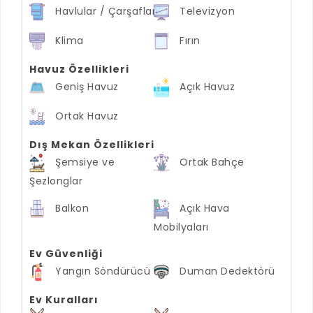
Havlular / Çarşaflar
Televizyon
Klima
Fırın
Havuz Özellikleri
Geniş Havuz
Açık Havuz
Ortak Havuz
Dış Mekan Özellikleri
Şemsiye ve
Ortak Bahçe
Şezlonglar
Balkon
Açık Hava
Mobilyaları
Ev Güvenliği
Yangın Söndürücü
Duman Dedektörü
Ev Kuralları