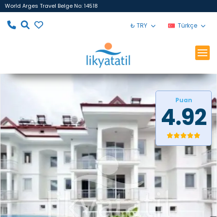
World Arges Travel Belge No: 14518
₺ TRY
Türkçe
Puan
4.92