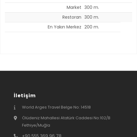
Market
300 m.
Restoran
300 m.
En Yakın Merkez
200 m.
İletişim
World Arges Travel Belge No: 14518
Ölüdeniz Mahallesi Atatürk Caddesi No:102/B
Fethiye/Muğla
+90 555 369 96 78