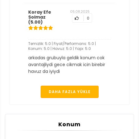
Koray Efe
05.08.2025
Solmaz
0
(5.00)
Temizlik: 5.0 | Fiyat/Performans: 5.0 |
Konum: 5.0 | Havuz: 5.0 | Yapı: 5.0
arkadas grubuyla geldik konum cok
avantajliydi gece cikmak icin birebir
havuz da iyiydi
DAHA FAZLA YÜKLE
Konum