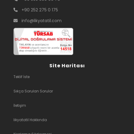
+90 252 275 0 175
info@likyatatil.com
Site Haritası
Teklif İste
Sıkça Sorulan Sorular
İletişim
likyatatil Hakkında