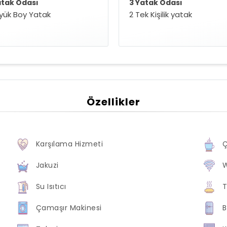
atak Odası
3 Yatak Odası
üyük Boy Yatak
2 Tek Kişilik yatak
Özellikler
Karşılama Hizmeti
Ç
Jakuzi
W
Su Isıtıcı
T
Çamaşır Makinesi
B