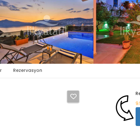
r
Rezervasyon
R
9