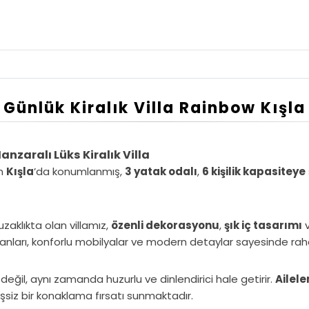
Günlük Kiralık Villa Rainbow Kışla
nzaralı Lüks Kiralık Villa
en
Kışla
’da konumlanmış,
3 yatak odalı
,
6 kişilik kapasiteye
aklıkta olan villamız,
özenli dekorasyonu
,
şık iç tasarımı
nları, konforlu mobilyalar ve modern detaylar sayesinde rahatlı
li değil, aynı zamanda huzurlu ve dinlendirici hale getirir.
Ailele
siz bir konaklama fırsatı sunmaktadır.