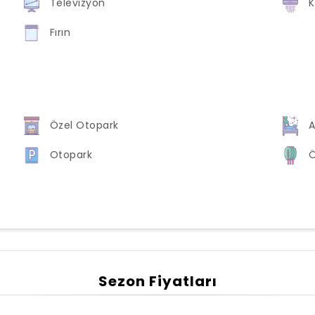
Televizyon
K
Fırın
Özel Otopark
A
Otopark
Ö
Sezon Fiyatları