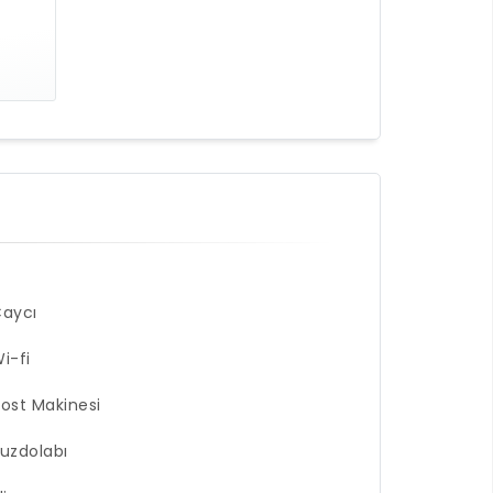
aycı
i-fi
ost Makinesi
uzdolabı