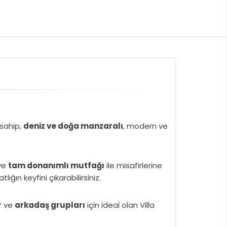
sahip,
deniz ve doğa manzaralı
, modern ve
ve
tam donanımlı mutfağı
ile misafirlerine
ğın keyfini çıkarabilirsiniz.
r
ve
arkadaş grupları
için ideal olan Villa