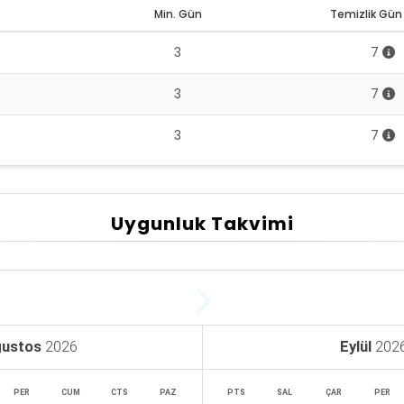
Min. Gün
Temizlik Gün 
3
7
3
7
3
7
Uygunluk Takvimi
ustos
2026
Eylül
202
PER
CUM
CTS
PAZ
PTS
SAL
ÇAR
PER