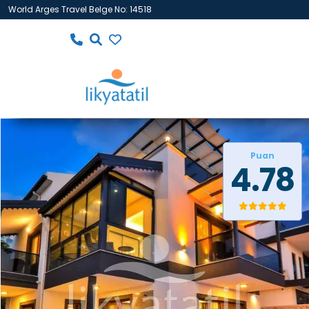
World Arges Travel Belge No: 14518
Puan
4.78