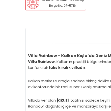
Belge No: 07-5716
Villa Rainbow – Kalkan Kışla’da Deniz Ma
Villa Rainbow
, Kalkan’ın prestijli bölgelerind
konforlu bir
lüks kiralık villadır
.
Kalkan merkeze araçla sadece birkaç dakika uz
ev konforunda bir tatil sunar. Geniş oturma ala
Villada yer alan
jakuzi
, tatilinizi sadece keyif
Rainbow, doğayla iç içe ve manzaraya karşı eş