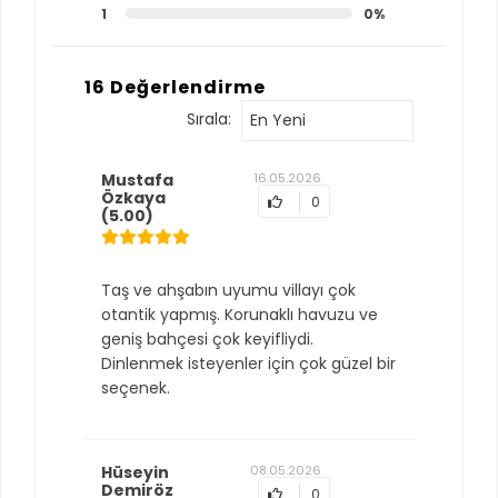
1
0%
16 Değerlendirme
Sırala:
En Yeni
Mustafa
16.05.2026
Özkaya
0
(5.00)
Taş ve ahşabın uyumu villayı çok
otantik yapmış. Korunaklı havuzu ve
geniş bahçesi çok keyifliydi.
Dinlenmek isteyenler için çok güzel bir
seçenek.
Hüseyin
08.05.2026
Demiröz
0