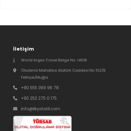
İletişim
World Arges Travel Belge No: 14518
Ölüdeniz Mahallesi Atatürk Caddesi No:102/B
Fethiye/Muğla
+90 555 369 96 78
+90 252 275 0 175
info@likyatatil.com