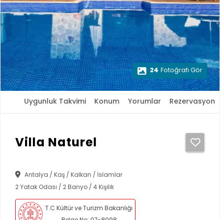
24
Fotoğrafı Gör
Uygunluk Takvimi
Konum
Yorumlar
Rezervasyon
Villa Naturel
Antalya / Kaş / Kalkan / İslamlar
2 Yatak Odası / 2 Banyo / 4 Kişilik
T.C Kültür ve Turizm Bakanlığı
Belge No: 07-8098