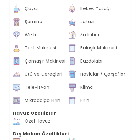
Çaycı
Bebek Yatağı
Şömine
Jakuzi
Wi-fi
Su Isıtıcı
Tost Makinesi
Bulaşık Makinesi
Çamaşır Makinesi
Buzdolabı
Ütü ve Gereçleri
Havlular / Çarşaflar
Televizyon
Klima
Mikrodalga Fırın
Fırın
Havuz Özellikleri
Özel Havuz
Dış Mekan Özellikleri