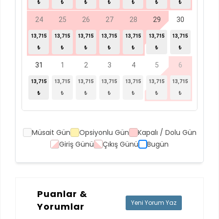
₺
₺
₺
₺
₺
₺
₺
24
25
26
27
28
29
30
13,715
13,715
13,715
13,715
13,715
13,715
13,715
₺
₺
₺
₺
₺
₺
₺
31
1
2
3
4
5
6
13,715
13,715
13,715
13,715
13,715
13,715
13,715
₺
₺
₺
₺
₺
₺
₺
Müsait Gün
Opsiyonlu Gün
Kapalı / Dolu Gün
Giriş Günü
Çıkış Günü
Bugün
Puanlar &
Yeni Yorum Yaz
Yorumlar