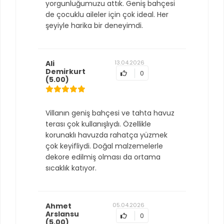
yorgunluğumuzu attık. Geniş bahçesi
de çocuklu aileler için çok ideal. Her
şeyiyle harika bir deneyimdi.
Ali
13.04.2026
Demirkurt
0
(5.00)
Villanın geniş bahçesi ve tahta havuz
terası çok kullanışlıydı. Özellikle
korunaklı havuzda rahatça yüzmek
çok keyifliydi. Doğal malzemelerle
dekore edilmiş olması da ortama
sıcaklık katıyor.
Ahmet
05.04.2026
Arslansu
0
(5.00)