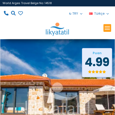
World Arges Travel Belge No: 14518
₺ TRY
Türkçe
Puan
4.99