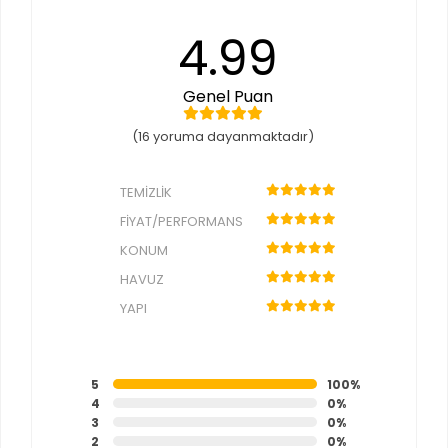
4.99
Genel Puan
(16 yoruma dayanmaktadır)
TEMIZLIK
FIYAT/PERFORMANS
KONUM
HAVUZ
YAPI
5
100%
4
0%
3
0%
2
0%