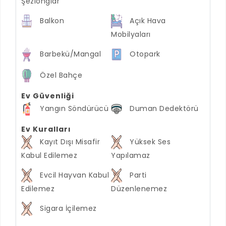
Şezlonglar
Balkon
Açık Hava
Mobilyaları
Barbekü/Mangal
Otopark
Özel Bahçe
Ev Güvenliği
Yangın Söndürücü
Duman Dedektörü
Ev Kuralları
Kayıt Dışı Misafir
Yüksek Ses
Kabul Edilemez
Yapılamaz
Evcil Hayvan Kabul
Parti
Edilemez
Düzenlenemez
Sigara İçilemez