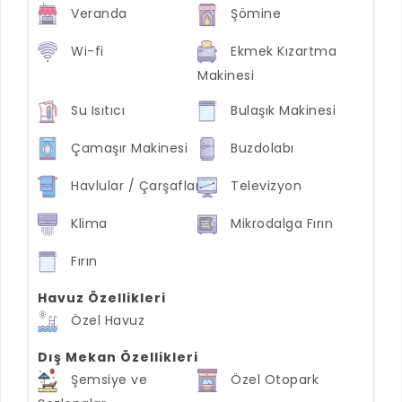
Veranda
Şömine
Wi-fi
Ekmek Kızartma
Makinesi
Su Isıtıcı
Bulaşık Makinesi
Çamaşır Makinesi
Buzdolabı
Havlular / Çarşaflar
Televizyon
Klima
Mikrodalga Fırın
Fırın
Havuz Özellikleri
Özel Havuz
Dış Mekan Özellikleri
Şemsiye ve
Özel Otopark