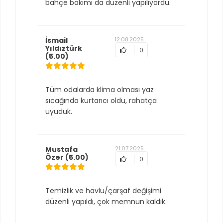
bahçe bakımı da düzenli yapılıyordu.
İsmail
12.08.2025
Yıldıztürk
0
(5.00)
Tüm odalarda klima olması yaz
sıcağında kurtarıcı oldu, rahatça
uyuduk.
Mustafa
21.07.2025
Özer
(5.00)
0
Temizlik ve havlu/çarşaf değişimi
düzenli yapıldı, çok memnun kaldık.