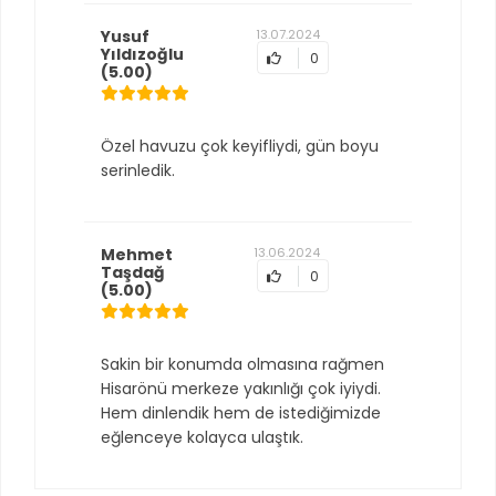
Yusuf
13.07.2024
Yıldızoğlu
0
(5.00)
Özel havuzu çok keyifliydi, gün boyu
serinledik.
Mehmet
13.06.2024
Taşdağ
0
(5.00)
Sakin bir konumda olmasına rağmen
Hisarönü merkeze yakınlığı çok iyiydi.
Hem dinlendik hem de istediğimizde
eğlenceye kolayca ulaştık.