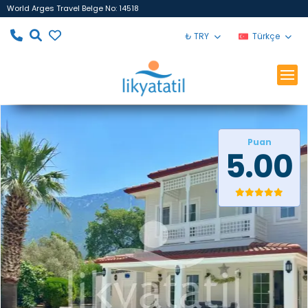
World Arges Travel Belge No: 14518
₺ TRY
Türkçe
Puan
5.00