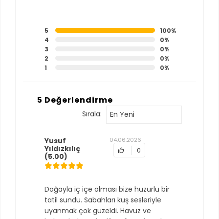
5
100%
4
0%
3
0%
2
0%
1
0%
5 Değerlendirme
Sırala:
En Yeni
Yusuf
04.06.2026
Yıldızkılıç
0
(5.00)
Doğayla iç içe olması bize huzurlu bir
tatil sundu. Sabahları kuş sesleriyle
uyanmak çok güzeldi. Havuz ve