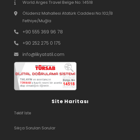
World Arges Travel Belge No: 14518
Ölüdeniz Mahallesi Atatürk Caddesi No:102/B
Fethiye/Muğla
+90 555 369 96 78
+90 252 275 0 175
info@likyatatil.com
Site Haritası
Teklif İste
Sıkça Sorulan Sorular