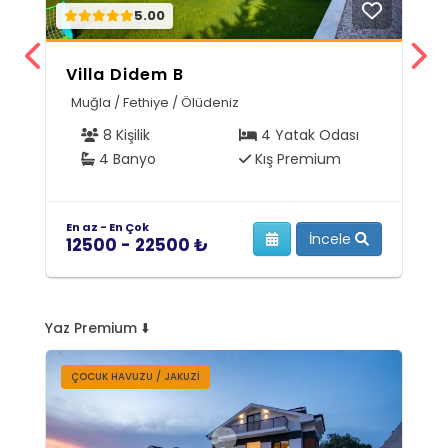
5.00
Villa Didem B
Z
Muğla / Fethiye / Ölüdeniz
A
8 Kişilik
4 Yatak Odası
4 Banyo
Kış Premium
En az - En Çok
En
İncele
12500 - 22500 ₺
5
Yaz Premium ⬇️
ÇOCUK HAVUZU / JAKUZI
S