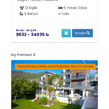
12 Kişilik
6 Yatak Odası
4 Banyo
Lüks
En az - En Çok
En
İncele
9632 - 34035 ₺
6
Kış Premium ⬇️
SAUNA/ISITMALI KAPALI HAVUZ/ELEKTRIKLI ARAÇ İSTASYONU
I