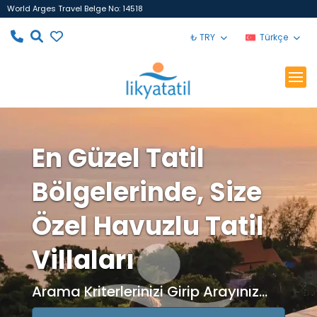
World Arges Travel Belge No: 14518
₺ TRY
Türkçe
En Güzel Tatil
Bölgelerinde, Size
Özel Havuzlu Tatil
Villaları
Arama Kriterlerinizi Girip Arayınız...