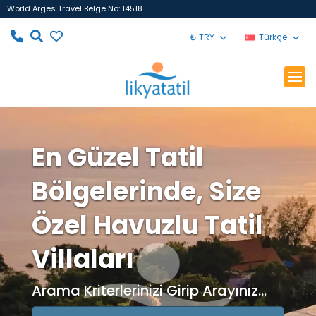
World Arges Travel Belge No: 14518
₺ TRY
Türkçe
En Güzel Tatil
Bölgelerinde, Size
Özel Havuzlu Tatil
Villaları
Arama Kriterlerinizi Girip Arayınız...