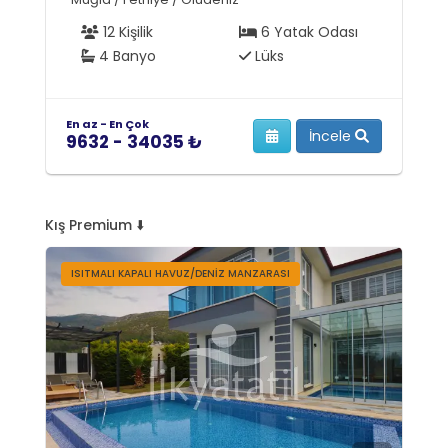
12 Kişilik
6 Yatak Odası
4 Banyo
Lüks
En az - En Çok
En
İncele
9632 - 34035 ₺
6
Kış Premium ⬇️
ISITMALI KAPALI HAVUZ/DENİZ MANZARASI
Ş