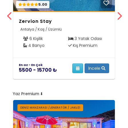
5.00
Zervion Stay
V
Antalya / Kaş / Üzümlü
M
6 Kişilik
3 Yatak Odası
4 Banyo
Kış Premium
En az - En Çok
En
İncele
5500 - 15700 ₺
7
Yaz Premium ⬇️
DENIZ MANZARASI /JENERATÖR / JAKUZI