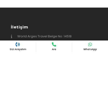
İletişim
World Arges Travel Belge No: 14518
Ölüdeniz Mahallesi Atatürk Caddesi No:102/B
Sizi Arayalım
Ara
WhatsApp
Fethiye/Muğla
+90 555 369 96 78
+90 252 275 0 175
info@likyatatil.com