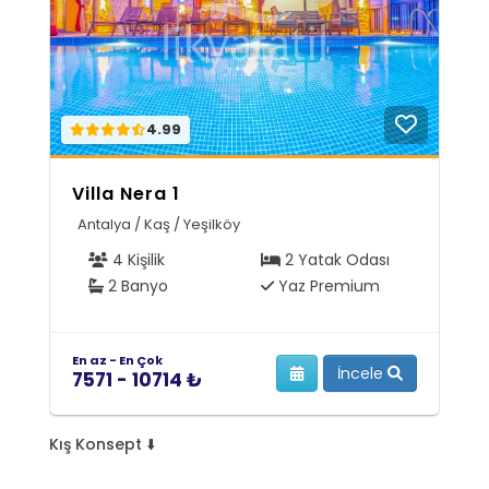
4.99
Villa Nera 1
Antalya / Kaş / Yeşilköy
4 Kişilik
2 Yatak Odası
2 Banyo
Yaz Premium
En az - En Çok
İncele
7571 - 10714 ₺
Kış Konsept ⬇️