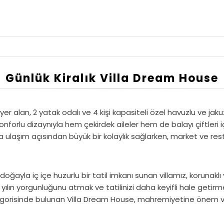
Günlük Kiralık Villa Dream House
alan, 2 yatak odalı ve 4 kişi kapasiteli özel havuzlu ve jakuzili 
nforlu dizaynıyla hem çekirdek aileler hem de balayı çiftleri 
ulaşım açısından büyük bir kolaylık sağlarken, market ve rest
ayla iç içe huzurlu bir tatil imkanı sunan villamız, korunaklı
 yılın yorgunluğunu atmak ve tatilinizi daha keyifli hale getir
risinde bulunan Villa Dream House, mahremiyetine önem veren 