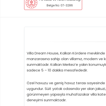
Belge No: 07-3286
Villa Dream House, Kalkan Kördere mevkiinde yer 
manzarasına sahip olan villamız, modern ve ko
sunmaktadır. Kalkan Merkez’e yakın konumuyla 
sadece 5 – 10 dakika mesafededir.
Özel havuzu ve geniş havuz terası sayesinde doğ
uygundur. Süit yatak odasında yer alan jakuzi,
görünmeyen yapısıyla muhafazakar villa katego
deneyimi sunmaktadır.