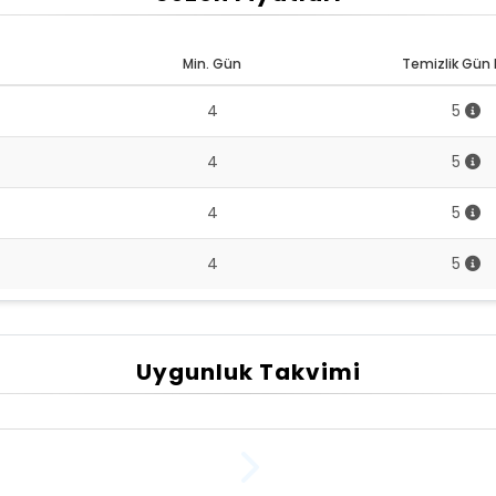
Min. Gün
Temizlik Gün L
4
5
4
5
4
5
4
5
Uygunluk Takvimi