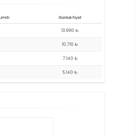
imiti
Günlük Fiyat
13.990 ₺
10.710 ₺
7.140 ₺
5.140 ₺