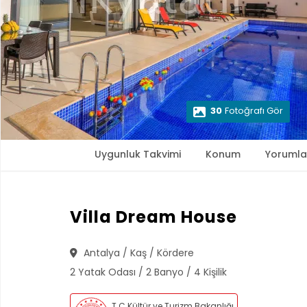
30
Fotoğrafı Gör
Uygunluk Takvimi
Konum
Yorumla
Villa Dream House
Antalya / Kaş / Kördere
2 Yatak Odası / 2 Banyo / 4 Kişilik
T.C Kültür ve Turizm Bakanlığı