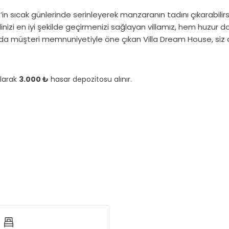
n sıcak günlerinde serinleyerek manzaranın tadını çıkarabilirs
linizi en iyi şekilde geçirmenizi sağlayan villamız, hem huzur
da müşteri memnuniyetiyle öne çıkan Villa Dream House, siz değe
olarak
3.000 ₺
hasar depozitosu alınır.