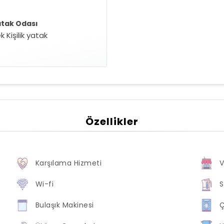
atak Odası
k Kişilik yatak
Özellikler
Karşılama Hizmeti
Wi-fi
S
Bulaşık Makinesi
Ç