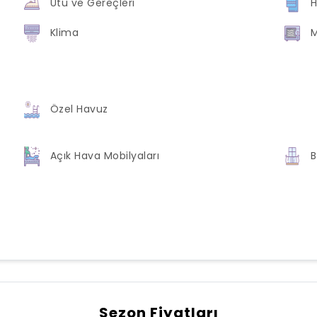
Ütü ve Gereçleri
H
Klima
M
Özel Havuz
Açık Hava Mobilyaları
B
Sezon Fiyatları