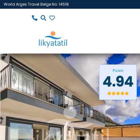
World Arges Travel Belge No: 14518
Puan
4.94