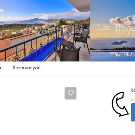
r
Rezervasyon
R
5