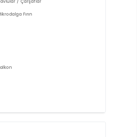
avlular / Çarşaflar
ikrodalga Fırın
alkon