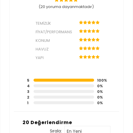
(20 yoruma dayanmaktadır)
TEMIZLIK
FIYAT/PERFORMANS
KONUM
HAVUZ
YAPI
5
100%
4
0%
3
0%
2
0%
1
0%
20 Değerlendirme
Sırala:
En Yeni