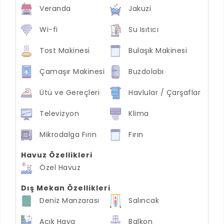
Veranda
Jakuzi
Wi-fi
Su Isıtıcı
Tost Makinesi
Bulaşık Makinesi
Çamaşır Makinesi
Buzdolabı
Ütü ve Gereçleri
Havlular / Çarşaflar
Televizyon
Klima
Mikrodalga Fırın
Fırın
Havuz Özellikleri
Özel Havuz
Dış Mekan Özellikleri
Deniz Manzarası
Salıncak
Açık Hava
Balkon