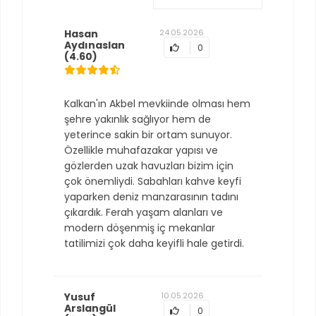
Hasan
24.05.2026
Aydınaslan
0
(4.60)
Kalkan'ın Akbel mevkiinde olması hem
şehre yakınlık sağlıyor hem de
yeterince sakin bir ortam sunuyor.
Özellikle muhafazakar yapısı ve
gözlerden uzak havuzları bizim için
çok önemliydi. Sabahları kahve keyfi
yaparken deniz manzarasının tadını
çıkardık. Ferah yaşam alanları ve
modern döşenmiş iç mekanlar
tatilimizi çok daha keyifli hale getirdi.
Yusuf
10.05.2026
Arslangül
0