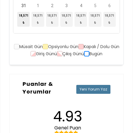
31
1
2
3
4
5
6
18,571
18,571
18,571
18,571
18,571
18,571
18,571
₺
₺
₺
₺
₺
₺
₺
Müsait Gün
Opsiyonlu Gün
Kapalı / Dolu Gün
Giriş Günü
Çıkış Günü
Bugün
Puanlar &
Yeni Yorum Yaz
Yorumlar
4.93
Genel Puan