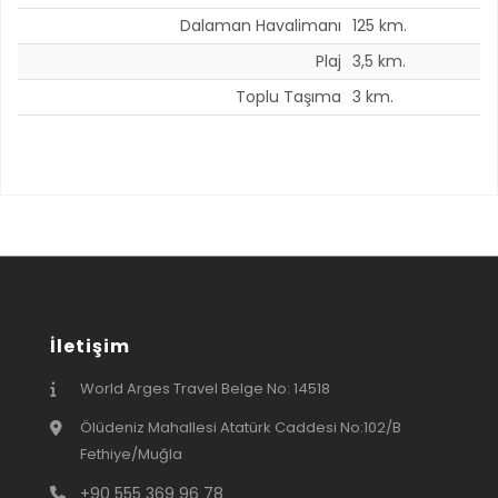
Dalaman Havalimanı
125 km.
Plaj
3,5 km.
Toplu Taşıma
3 km.
İletişim
World Arges Travel Belge No: 14518
Ölüdeniz Mahallesi Atatürk Caddesi No:102/B
Fethiye/Muğla
+90 555 369 96 78