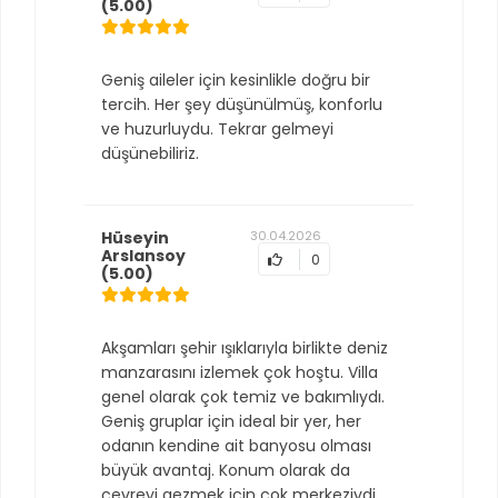
(5.00)
Geniş aileler için kesinlikle doğru bir
tercih. Her şey düşünülmüş, konforlu
ve huzurluydu. Tekrar gelmeyi
düşünebiliriz.
Hüseyin
30.04.2026
Arslansoy
0
(5.00)
Akşamları şehir ışıklarıyla birlikte deniz
manzarasını izlemek çok hoştu. Villa
genel olarak çok temiz ve bakımlıydı.
Geniş gruplar için ideal bir yer, her
odanın kendine ait banyosu olması
büyük avantaj. Konum olarak da
çevreyi gezmek için çok merkeziydi,