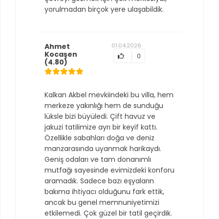
yorulmadan birçok yere ulaşabildik.
Ahmet
01.04.2026
Kocaşen
0
(4.80)
Kalkan Akbel mevkiindeki bu villa, hem
merkeze yakınlığı hem de sunduğu
lüksle bizi büyüledi. Çift havuz ve
jakuzi tatilimize ayrı bir keyif kattı.
Özellikle sabahları doğa ve deniz
manzarasında uyanmak harikaydı.
Geniş odaları ve tam donanımlı
mutfağı sayesinde evimizdeki konforu
aramadık. Sadece bazı eşyaların
bakıma ihtiyacı olduğunu fark ettik,
ancak bu genel memnuniyetimizi
etkilemedi. Çok güzel bir tatil geçirdik.