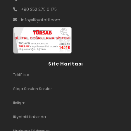
+90 252 275 0 175
info@likyatatil.com
Site Haritası
Teklif İste
Sıkça Sorulan Sorular
İletişim
likyatatil Hakkında
Kiralama Sözleşmesi