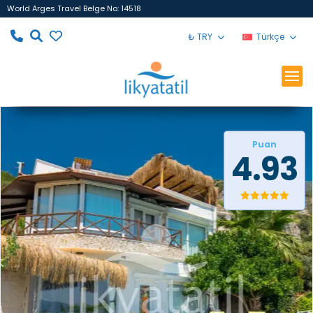
World Arges Travel Belge No: 14518
₺ TRY
Türkçe
Puan
4.93