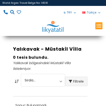
World Arges Travel Belge No: 14518
₺ TRY
Türkçe
Yalıkavak - Müstakil Villa
0 tesis bulundu.
Yalıkavak bölgesindeki Müstakil Villa
listeleniyor.
Filtrele
Sonuç Bulunamadı