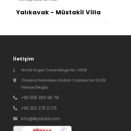
Yalıkavak - Müstakil Villa
İletişim
World Arges Travel Belge No: 14518
Ölüdeniz Mahallesi Atatürk Caddesi No:102/B
Fethiye/Muğla
+90 555 369 96 78
+90 252 275 0 175
info@likyatatil.com