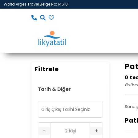
World Arges Travel Belge No: 14518
Pat
Filtrele
0 te
Patlan
Tarih & Diğer
Sonuç
Pat
-
+