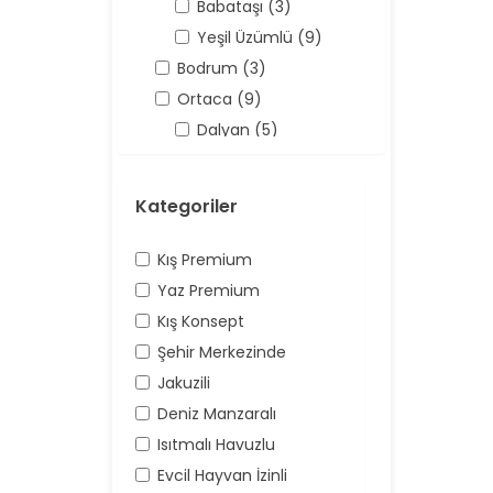
Babataşı (3)
Yeşil Üzümlü (9)
Bodrum (3)
Ortaca (9)
Dalyan (5)
Antalya (158)
Kaş (158)
Kategoriler
Kalkan (62)
Üzümlü (16)
Kış Premium
Yaz Premium
Kış Konsept
Şehir Merkezinde
Jakuzili
Deniz Manzaralı
Isıtmalı Havuzlu
Evcil Hayvan İzinli