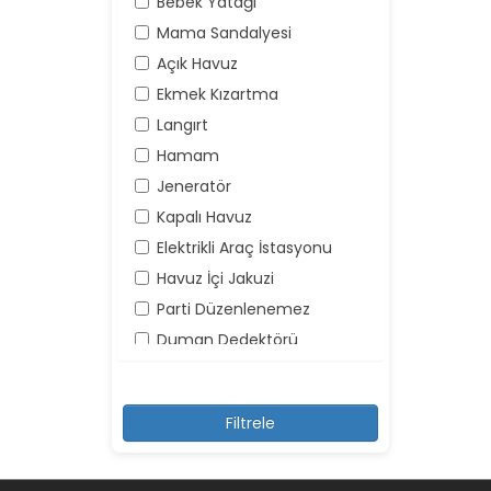
Bebek Yatağı
Mama Sandalyesi
Açık Havuz
Ekmek Kızartma
Langırt
Hamam
Jeneratör
Kapalı Havuz
Elektrikli Araç İstasyonu
Havuz İçi Jakuzi
Parti Düzenlenemez
Duman Dedektörü
Yangın Söndürücü
Yüksek Ses Yapılamaz
Kayıt Dışı Misafir Kabul
Edilemez
Şemsiye ve Şezlonglar