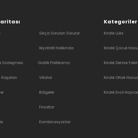
Haritası
Kategoriler
e
Sıkça Sorulan Sorular
Kiralık Lüks
likyatatil Hakkında
Kiralık Çocuk Havu
a Sözleşmesi
Gizlilik Politikamız
Kiralık Denize Yakı
 Koşulları
Villalar
Kiralık Ortak Havuz
er
Bölgeler
Kiralık Evcil Hayvan
Fırsatlar
le
Kombinasyonlar