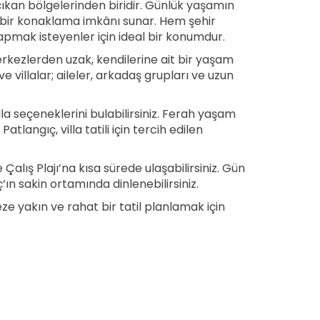
çıkan bölgelerinden biridir. Günlük yaşamın
 bir konaklama imkânı sunar. Hem şehir
pmak isteyenler için ideal bir konumdur.
merkezlerden uzak, kendilerine ait bir yaşam
ve villalar; aileler, arkadaş grupları ve uzun
villa seçeneklerini bulabilirsiniz. Ferah yaşam
langıç, villa tatili için tercih edilen
lış Plajı’na kısa sürede ulaşabilirsiniz. Gün
ın sakin ortamında dinlenebilirsiniz.
eze yakın ve rahat bir tatil planlamak için