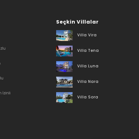
Seçkin Villalar
Villa Vira
zlu
Villa Tena
n
Villa Luna
lu
Villa Nara
 İzinli
Villa Sora