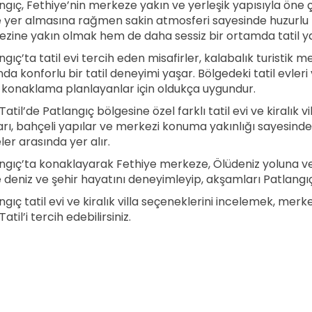
ngıç, Fethiye’nin merkeze yakın ve yerleşik yapısıyla öne 
e yer almasına rağmen sakin atmosferi sayesinde huzurlu
zine yakın olmak hem de daha sessiz bir ortamda tatil ya
ngıç’ta tatil evi tercih eden misafirler, kalabalık turistik 
da konforlu bir tatil deneyimi yaşar. Bölgedeki tatil evleri 
i konaklama planlayanlar için oldukça uygundur.
Tatil’de Patlangıç bölgesine özel farklı tatil evi ve kiralık 
arı, bahçeli yapılar ve merkezi konuma yakınlığı sayesinde Pat
ler arasında yer alır.
ngıç’ta konaklayarak Fethiye merkeze, Ölüdeniz yoluna ve Ça
e deniz ve şehir hayatını deneyimleyip, akşamları Patlangıç’
ngıç tatil evi ve kiralık villa seçeneklerini incelemek, merk
Tatil’i tercih edebilirsiniz.