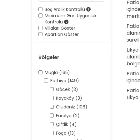
Patla
içind
Boş Aralık Kontrollü
Minimum Gün Uygunluk
merke
Kontrolü
Patla
Villaları Göster
alanın
Apartları Göster
sürel
Likya 
alanl
Bölgeler
bölge
Muğla (165)
Patla
içind
Fethiye (149)
Göcek (3)
Patla
Likya 
Kayaköy (3)
Ölüdeniz (106)
Faralya (2)
Çiftlik (4)
Foça (13)