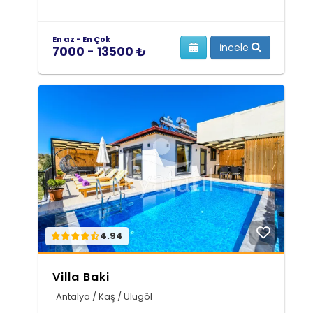
En az - En Çok
İncele
7000 - 13500 ₺
4.94
Villa Baki
Antalya / Kaş / Ulugöl