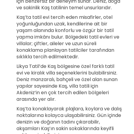
için benzersiz bir deneyim sunar. Deniz, doğa
ve sakinlik Kaş tatilinin temel unsurlarıdır.
Kaş’ta tatil evi tercih eden misafirler, otel
yoğunluğundan uzak, kendilerine ait bir
yaşam alanında konforlu ve özgür bir tatil
yapma imkânı bulur. Bölgedeki tatil evleri ve
villalar; çiftler, aileler ve uzun süreli
konaklama planlayan tatilciler tarafından
sıklıkla tercih edilmektedir.
Likya Tatil’de Kaş bölgesine özel farklı tatil
evi ve kiralık villa seçeneklerini bulabilirsiniz.
Deniz manzaralı, bahçeli ve özel alan sunan
yapılar sayesinde Kaş, villa tatili için
Akdeniz’in en çok tercih edilen bölgeleri
arasında yer alır.
Kaş’ta konaklayarak plajlara, koylara ve dalış
noktalarına kolayca ulaşabilirsiniz. Gün içinde
denizin ve doğanın tadını çıkarabilir,
akşamları Kaş’ın sakin sokaklarında keyifli