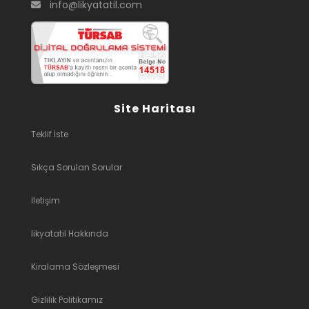
info@likyatatil.com
Site Haritası
Teklif İste
Sıkça Sorulan Sorular
İletişim
likyatatil Hakkında
Kiralama Sözleşmesi
Gizlilik Politikamız