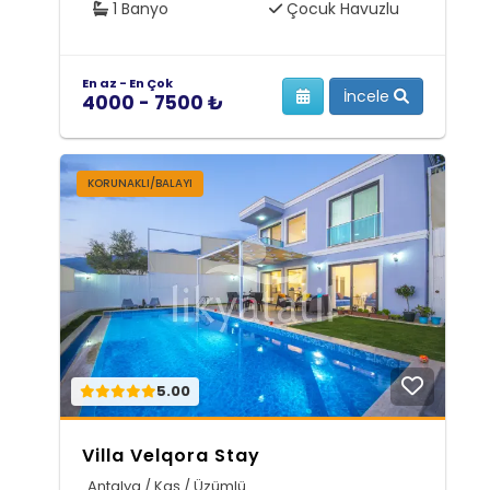
1 Banyo
Çocuk Havuzlu
En az - En Çok
İncele
4000 - 7500 ₺
KORUNAKLI/BALAYI
5.00
Villa Velqora Stay
Antalya / Kaş / Üzümlü