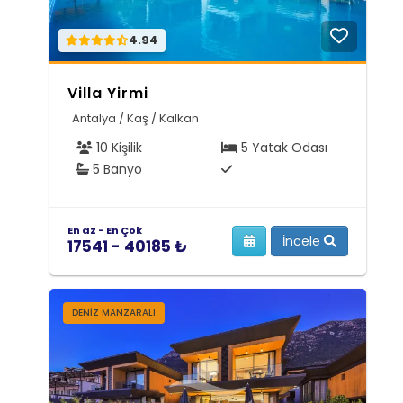
4.94
Villa Yirmi
Antalya / Kaş / Kalkan
10 Kişilik
5 Yatak Odası
5 Banyo
En az - En Çok
İncele
17541 - 40185 ₺
DENIZ MANZARALI