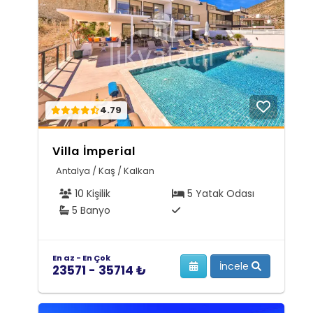
4.79
Villa İmperial
Antalya / Kaş / Kalkan
10 Kişilik
5 Yatak Odası
5 Banyo
En az - En Çok
İncele
23571 - 35714 ₺