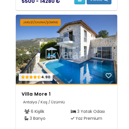
5500 - 14280 ₺
JAKUZI/SAUNA/ŞÖMINE
4.90
Villa More 1
Antalya / Kaş / Üzümlü
6 Kişilik
3 Yatak Odası
3 Banyo
Yaz Premium