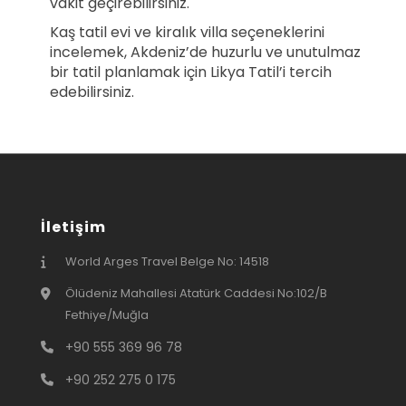
vakit geçirebilirsiniz.
Kaş tatil evi ve kiralık villa seçeneklerini
incelemek, Akdeniz’de huzurlu ve unutulmaz
bir tatil planlamak için Likya Tatil’i tercih
edebilirsiniz.
İletişim
World Arges Travel Belge No: 14518
Ölüdeniz Mahallesi Atatürk Caddesi No:102/B
Fethiye/Muğla
+90 555 369 96 78
+90 252 275 0 175