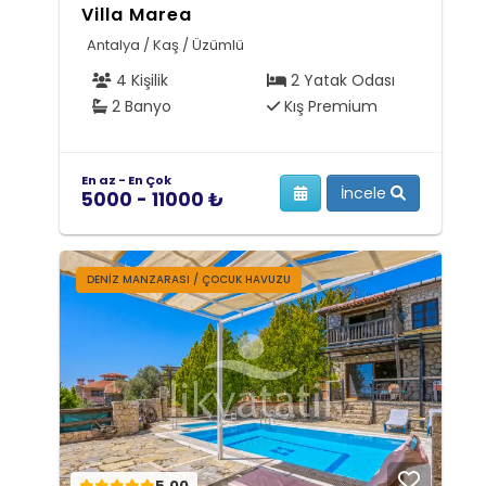
Villa Marea
Antalya / Kaş / Üzümlü
4 Kişilik
2 Yatak Odası
2 Banyo
Kış Premium
En az - En Çok
İncele
5000 - 11000 ₺
DENIZ MANZARASI / ÇOCUK HAVUZU
5.00