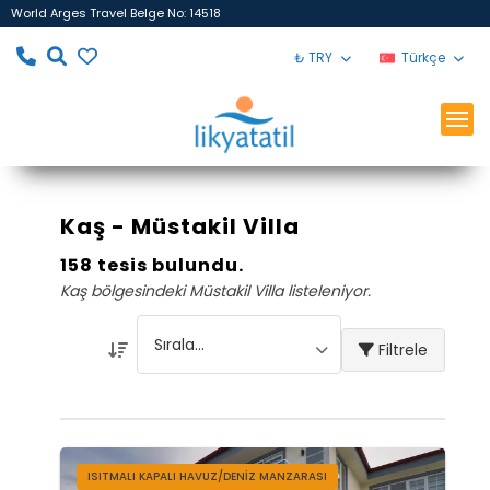
World Arges Travel Belge No: 14518
₺ TRY
Türkçe
Kaş - Müstakil Villa
158 tesis bulundu.
Kaş bölgesindeki Müstakil Villa listeleniyor.
Filtrele
ISITMALI KAPALI HAVUZ/DENİZ MANZARASI