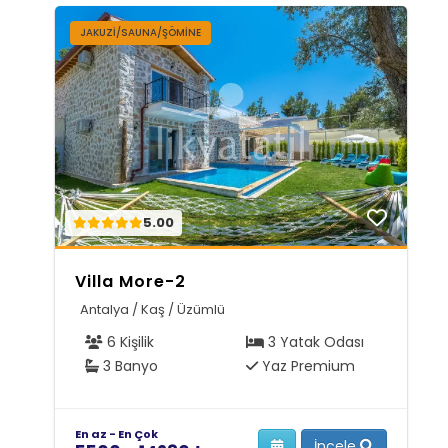
JAKUZI/SAUNA/ŞÖMINE
5.00
Villa More-2
Antalya / Kaş / Üzümlü
6 Kişilik
3 Yatak Odası
3 Banyo
Yaz Premium
En az - En Çok
İncele