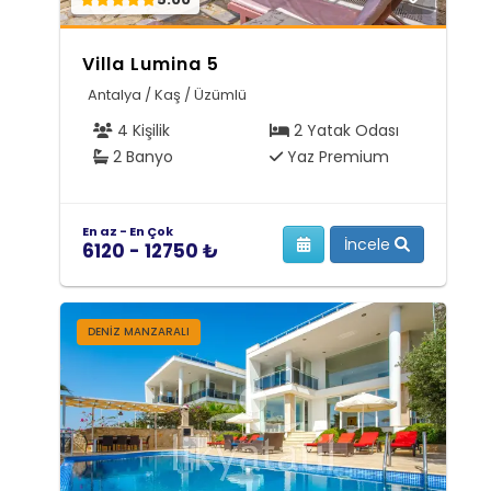
Villa Lumina 5
Antalya / Kaş / Üzümlü
4 Kişilik
2 Yatak Odası
2 Banyo
Yaz Premium
En az - En Çok
İncele
6120 - 12750 ₺
DENIZ MANZARALI