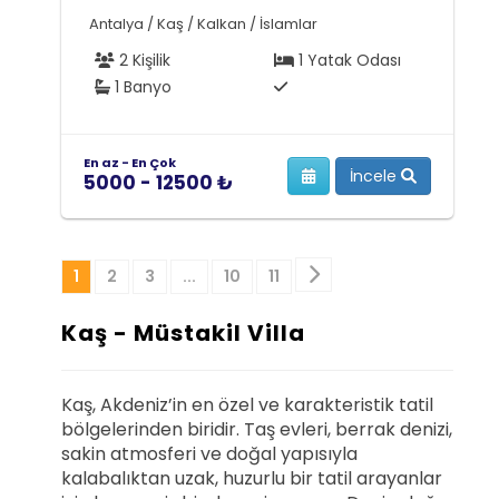
Antalya / Kaş / Kalkan / İslamlar
2 Kişilik
1 Yatak Odası
1 Banyo
En az - En Çok
İncele
5000 - 12500 ₺
Sonraki
1
2
3
...
10
11
Kaş - Müstakil Villa
Kaş, Akdeniz’in en özel ve karakteristik tatil
bölgelerinden biridir. Taş evleri, berrak denizi,
sakin atmosferi ve doğal yapısıyla
kalabalıktan uzak, huzurlu bir tatil arayanlar