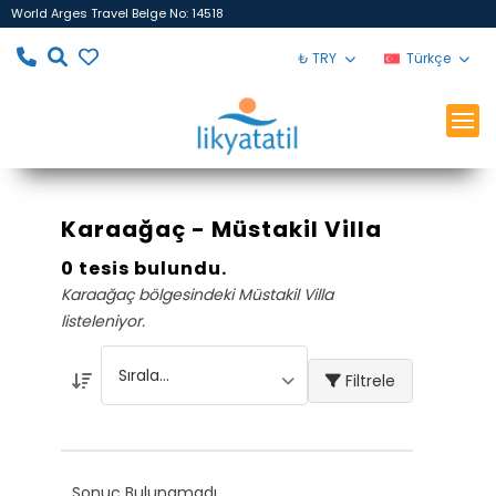
World Arges Travel Belge No: 14518
₺ TRY
Türkçe
Karaağaç - Müstakil Villa
0 tesis bulundu.
Karaağaç bölgesindeki Müstakil Villa
listeleniyor.
Filtrele
Sonuç Bulunamadı