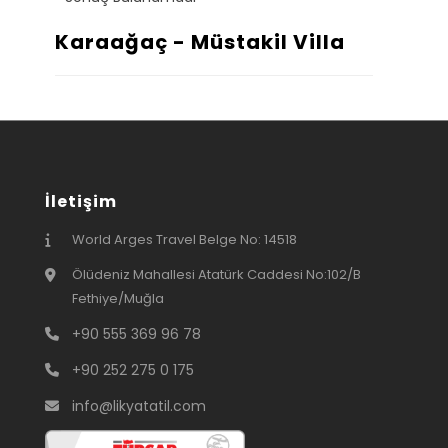
Karaağaç - Müstakil Villa
İletişim
World Arges Travel Belge No: 14518
Ölüdeniz Mahallesi Atatürk Caddesi No:102/B
Fethiye/Muğla
+90 555 369 96 78
+90 252 275 0 175
info@likyatatil.com