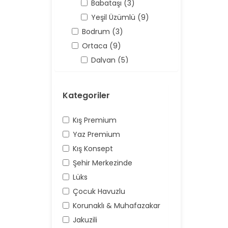
Babataşı (3)
Yeşil Üzümlü (9)
Bodrum (3)
Ortaca (9)
Dalyan (5)
Antalya (158)
Kaş (158)
Kategoriler
Kalkan (62)
Üzümlü (16)
Kış Premium
Yaz Premium
Kış Konsept
Şehir Merkezinde
Lüks
Çocuk Havuzlu
Korunaklı & Muhafazakar
Jakuzili