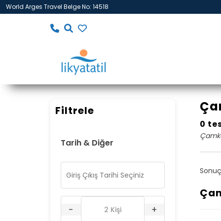
World Arges Travel Belge No: 14518
Çam
Filtrele
0 te
Çamköy
Tarih & Diğer
Sonuç
Çam
-
+