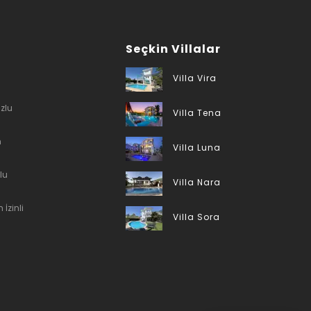
Seçkin Villalar
Villa Vira
zlu
Villa Tena
n
Villa Luna
lu
Villa Nara
 İzinli
Villa Sora