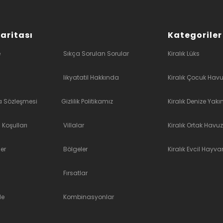
Haritası
Kategoriler
e
Sıkça Sorulan Sorular
Kiralık Lüks
likyatatil Hakkında
Kiralık Çocuk Havu
a Sözleşmesi
Gizlilik Politikamız
Kiralık Denize Yakı
 Koşulları
Villalar
Kiralık Ortak Havuz
er
Bölgeler
Kiralık Evcil Hayvan
Fırsatlar
le
Kombinasyonlar