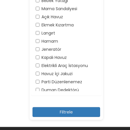
Bebek Yatağı
Mama Sandalyesi
Açık Havuz
Ekmek Kızartma
Langırt
Hamam
Jeneratör
Kapalı Havuz
Elektrikli Araç İstasyonu
Havuz İçi Jakuzi
Parti Düzenlenemez
Duman Dedektörü
Yangın Söndürücü
Yüksek Ses Yapılamaz
Kayıt Dışı Misafir Kabul
Edilemez
Şemsiye ve Şezlonglar