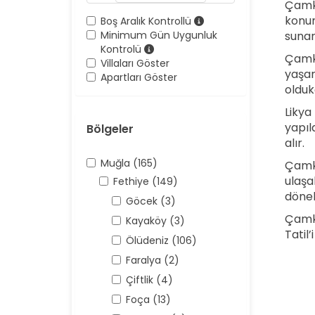
Çamkö
konum
Boş Aralık Kontrollü
Minimum Gün Uygunluk
sunar
Kontrolü
Çamkö
Villaları Göster
yaşar
Apartları Göster
olduk
Likya 
yapıl
Bölgeler
alır.
Muğla (165)
Çamkö
ulaşa
Fethiye (149)
dönebi
Göcek (3)
Çamkö
Kayaköy (3)
Tatil’
Ölüdeniz (106)
Faralya (2)
Çiftlik (4)
Foça (13)