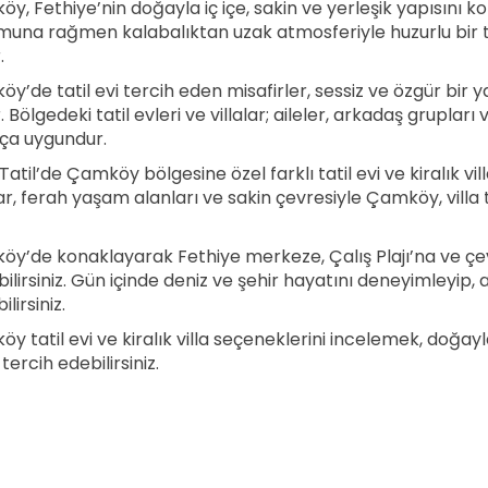
y, Fethiye’nin doğayla iç içe, sakin ve yerleşik yapısını k
una rağmen kalabalıktan uzak atmosferiyle huzurlu bir tat
.
y’de tatil evi tercih eden misafirler, sessiz ve özgür bir 
. Bölgedeki tatil evleri ve villalar; aileler, arkadaş gruplar
ça uygundur.
Tatil’de Çamköy bölgesine özel farklı tatil evi ve kiralık vil
ar, ferah yaşam alanları ve sakin çevresiyle Çamköy, villa ta
y’de konaklayarak Fethiye merkeze, Çalış Plajı’na ve çev
bilirsiniz. Gün içinde deniz ve şehir hayatını deneyimleyi
lirsiniz.
y tatil evi ve kiralık villa seçeneklerini incelemek, doğayla
i tercih edebilirsiniz.