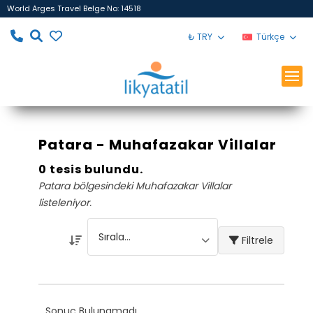
World Arges Travel Belge No: 14518
₺ TRY
Türkçe
Patara - Muhafazakar Villalar
0 tesis bulundu.
Patara bölgesindeki Muhafazakar Villalar
listeleniyor.
Filtrele
Sonuç Bulunamadı