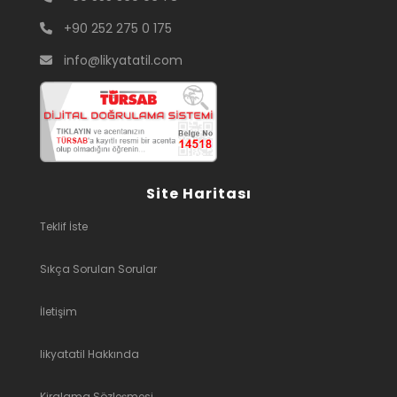
+90 252 275 0 175
info@likyatatil.com
Site Haritası
Teklif İste
Sıkça Sorulan Sorular
İletişim
likyatatil Hakkında
Kiralama Sözleşmesi