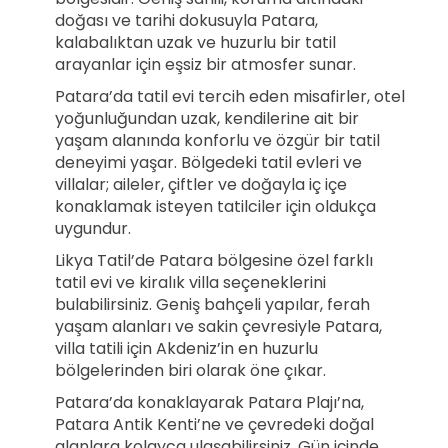
doğası ve tarihi dokusuyla Patara,
kalabalıktan uzak ve huzurlu bir tatil
arayanlar için eşsiz bir atmosfer sunar.
Patara’da tatil evi tercih eden misafirler, otel
yoğunluğundan uzak, kendilerine ait bir
yaşam alanında konforlu ve özgür bir tatil
deneyimi yaşar. Bölgedeki tatil evleri ve
villalar; aileler, çiftler ve doğayla iç içe
konaklamak isteyen tatilciler için oldukça
uygundur.
Likya Tatil’de Patara bölgesine özel farklı
tatil evi ve kiralık villa seçeneklerini
bulabilirsiniz. Geniş bahçeli yapılar, ferah
yaşam alanları ve sakin çevresiyle Patara,
villa tatili için Akdeniz’in en huzurlu
bölgelerinden biri olarak öne çıkar.
Patara’da konaklayarak Patara Plajı’na,
Patara Antik Kenti’ne ve çevredeki doğal
alanlara kolayca ulaşabilirsiniz. Gün içinde