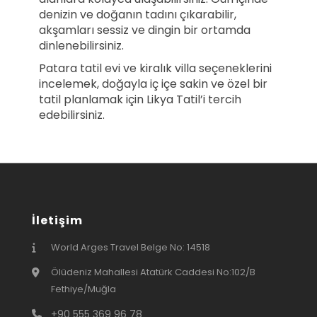
denizin ve doğanın tadını çıkarabilir,
akşamları sessiz ve dingin bir ortamda
dinlenebilirsiniz.
Patara tatil evi ve kiralık villa seçeneklerini
incelemek, doğayla iç içe sakin ve özel bir
tatil planlamak için Likya Tatil’i tercih
edebilirsiniz.
İletişim
World Arges Travel Belge No: 14518
Ölüdeniz Mahallesi Atatürk Caddesi No:102/B
Fethiye/Muğla
+90 555 369 96 78