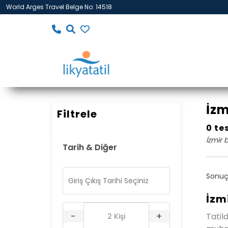
World Arges Travel Belge No: 14518
İzm
Filtrele
0 te
İzmir 
Tarih & Diğer
Sonuç
İzm
-
+
Tatil