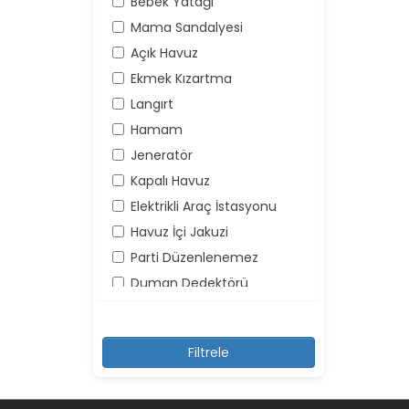
Bebek Yatağı
Mama Sandalyesi
Açık Havuz
Ekmek Kızartma
Langırt
Hamam
Jeneratör
Kapalı Havuz
Elektrikli Araç İstasyonu
Havuz İçi Jakuzi
Parti Düzenlenemez
Duman Dedektörü
Yangın Söndürücü
Yüksek Ses Yapılamaz
Kayıt Dışı Misafir Kabul
Edilemez
Şemsiye ve Şezlonglar