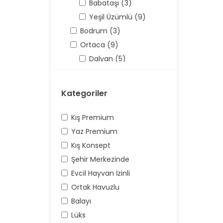
Babataşı (3)
Yeşil Üzümlü (9)
Bodrum (3)
Ortaca (9)
Dalyan (5)
Antalya (158)
Kaş (158)
Kategoriler
Kalkan (62)
Üzümlü (16)
Kış Premium
Yaz Premium
Kış Konsept
Şehir Merkezinde
Evcil Hayvan İzinli
Ortak Havuzlu
Balayı
Lüks