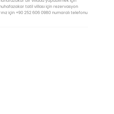
i muhafazakar bir villada yapabilmek için
 muhafazakar tatil villası için rezervasyon
arınız için +90 252 606 0980 numaralı telefonu