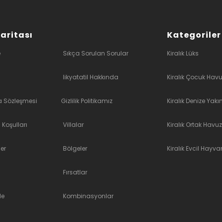
Haritası
Kategoriler
e
Sıkça Sorulan Sorular
Kiralık Lüks
likyatatil Hakkında
Kiralık Çocuk Havu
a Sözleşmesi
Gizlilik Politikamız
Kiralık Denize Yakı
 Koşulları
Villalar
Kiralık Ortak Havuz
er
Bölgeler
Kiralık Evcil Hayvan
Fırsatlar
le
Kombinasyonlar