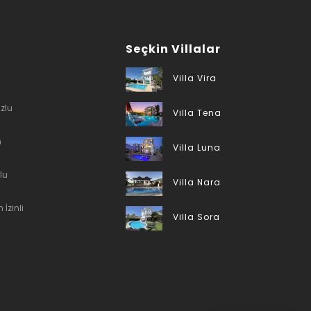
Seçkin Villalar
Villa Vira
zlu
Villa Tena
n
Villa Luna
lu
Villa Nara
 İzinli
Villa Sora