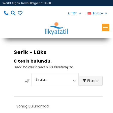
World Arges Travel Belge No: 14518
₺ TRY
Türkçe
Serik - Lüks
0 tesis bulundu.
serik bölgesindeki Lüks listeleniyor.
Filtrele
Sonuç Bulunamadı