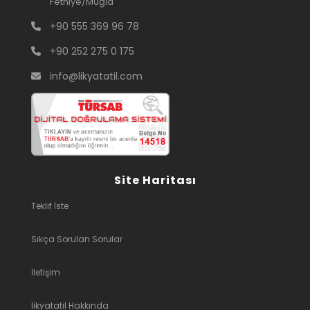
Fethiye/Muğla
+90 555 369 96 78
+90 252 275 0 175
info@likyatatil.com
Site Haritası
Teklif İste
Sıkça Sorulan Sorular
İletişim
likyatatil Hakkında