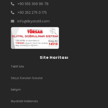
+90 555 369 96 78
+90 252 275 0 175
info@likyatatil.com
Site Haritası
Teklif İste
Sıkça Sorulan Sorular
İletişim
likyatatil Hakkında