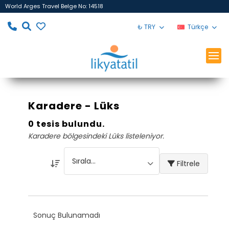
World Arges Travel Belge No: 14518
₺ TRY
Türkçe
Karadere - Lüks
0 tesis bulundu.
Karadere bölgesindeki Lüks listeleniyor.
Filtrele
Sonuç Bulunamadı