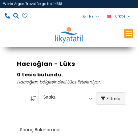
World Arges Travel Belge No: 14518
₺ TRY
Türkçe
Hacıoğlan - Lüks
0 tesis bulundu.
Hacıoğlan bölgesindeki Lüks listeleniyor.
Filtrele
Sonuç Bulunamadı