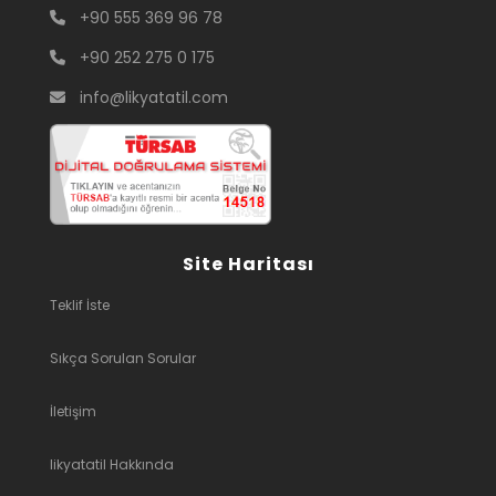
+90 555 369 96 78
+90 252 275 0 175
info@likyatatil.com
Site Haritası
Teklif İste
Sıkça Sorulan Sorular
İletişim
likyatatil Hakkında