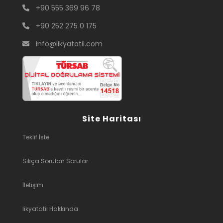
+90 555 369 96 78
+90 252 275 0 175
info@likyatatil.com
Site Haritası
Teklif İste
Sıkça Sorulan Sorular
İletişim
likyatatil Hakkında