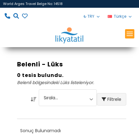
World Arges Travel Belge No: 14518
₺ TRY
Türkçe
Belenli - Lüks
0 tesis bulundu.
Belenli bölgesindeki Lüks listeleniyor.
Filtrele
Sonuç Bulunamadı