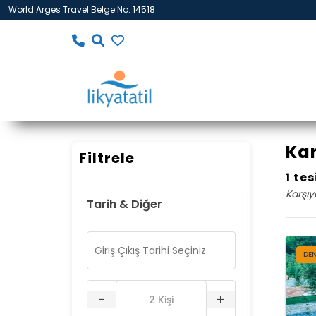
World Arges Travel Belge No: 14518
Kar
Filtrele
1 te
Karşıy
Tarih & Diğer
DE
-
+