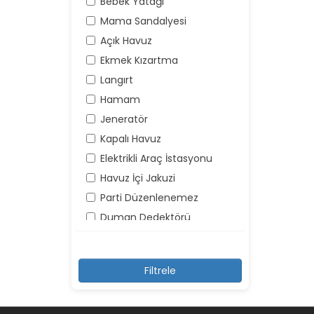
Bebek Yatağı
Mama Sandalyesi
Açık Havuz
Ekmek Kızartma
Langırt
Hamam
Jeneratör
Kapalı Havuz
Elektrikli Araç İstasyonu
Havuz İçi Jakuzi
Parti Düzenlenemez
Duman Dedektörü
Yangın Söndürücü
Yüksek Ses Yapılamaz
Kayıt Dışı Misafir Kabul
Edilemez
Şemsiye ve Şezlonglar