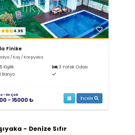
4.95
lla Finike
talya / Kaş / Karşıyaka
6 Kişilik
3 Yatak Odası
 Banyo
az - En Çok
İncele
00 - 15000 ₺
şıyaka - Denize Sıfır