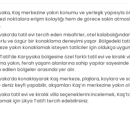
yaka, Kaş merkezine yakın konumu ve yerleşik yapısıyla ön
zi noktalara erişim kolaylığı hem de görece sakin atmosfe
.
yaka’da tatil evi tercih eden misafirler, otel kalabalığında
rlu ve özgür bir konaklama deneyimi yaşar. Bölgedeki tatil evl
ze yakın konaklamak isteyen tatilciler için oldukça uygun
Tatil’de Karşıyaka bölgesine özel farklı tatil evi ve kiralık v
a yakın, ferah yaşam alanlarına sahip yapılar sayesinde Karş
h edilen bölgeler arasında yer alır.
yaka’da konaklayarak Kaş merkeze, plajlara, koylara ve sos
e deniz keyfi yapabilir, akşamları Kaş’ın merkezine yakın ol
yaka tatil evi ve kiralık villa seçeneklerini incelemek, Kaş
mak için Likya Tatil’i tercih edebilirsiniz.