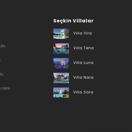
Seçkin Villalar
Villa Vira
zlu
Villa Tena
n
Villa Luna
lu
Villa Nara
 İzinli
Villa Sora