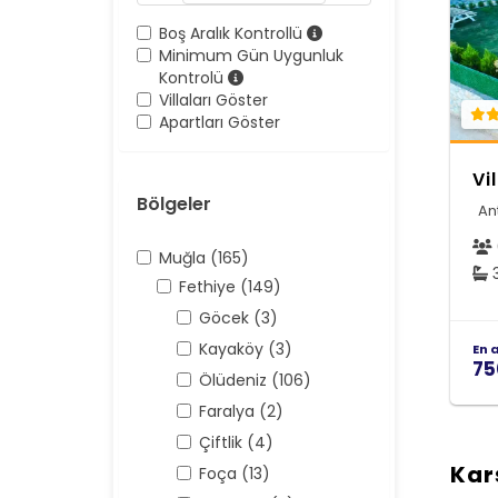
Boş Aralık Kontrollü
Minimum Gün Uygunluk
Kontrolü
Villaları Göster
Apartları Göster
Vi
Bölgeler
An
Muğla (165)
3
Fethiye (149)
Göcek (3)
Kayaköy (3)
En 
75
Ölüdeniz (106)
Faralya (2)
Çiftlik (4)
Kar
Foça (13)