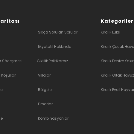
Haritası
Kategoriler
e
Sıkça Sorulan Sorular
Kiralık Lüks
likyatatil Hakkında
Kiralık Çocuk Havu
a Sözleşmesi
Gizlilik Politikamız
Kiralık Denize Yakı
 Koşulları
Villalar
Kiralık Ortak Havuz
er
Bölgeler
Kiralık Evcil Hayvan
Fırsatlar
le
Kombinasyonlar