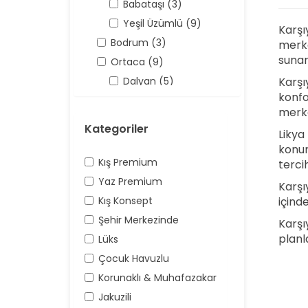
Babataşı (3)
Yeşil Üzümlü (9)
Karşı
Bodrum (3)
merke
sunar
Ortaca (9)
Karşı
Dalyan (5)
konfo
Antalya (158)
merke
Kaş (158)
Kategoriler
Likya 
Kalkan (62)
konum
Üzümlü (16)
Kış Premium
terci
Yaz Premium
Karşı
içind
Kış Konsept
Şehir Merkezinde
Karşı
planla
Lüks
Çocuk Havuzlu
Korunaklı & Muhafazakar
Jakuzili