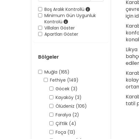
Karab
çevre
Boş Aralık Kontrollü
Minimum Gün Uygunluk
için 
Kontrolü
Karab
Villaları Göster
konfo
Apartları Göster
konak
Likya 
bahçe
Bölgeler
edile
Muğla (165)
Karab
kolay
Fethiye (149)
ortam
Göcek (3)
Karab
Kayaköy (3)
tatil 
Ölüdeniz (106)
Faralya (2)
Çiftlik (4)
Foça (13)