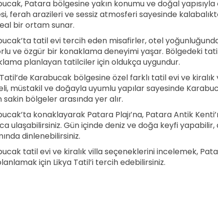
ucak, Patara bölgesine yakın konumu ve doğal yapısıyla öne
si, ferah arazileri ve sessiz atmosferi sayesinde kalabalıkt
ideal bir ortam sunar.
ucak’ta tatil evi tercih eden misafirler, otel yoğunluğund
rlu ve özgür bir konaklama deneyimi yaşar. Bölgedeki tatil evl
lama planlayan tatilciler için oldukça uygundur.
Tatil’de Karabucak bölgesine özel farklı tatil evi ve kiralık v
li, müstakil ve doğayla uyumlu yapılar sayesinde Karabucak,
n sakin bölgeler arasında yer alır.
ucak’ta konaklayarak Patara Plajı’na, Patara Antik Kenti’
ca ulaşabilirsiniz. Gün içinde deniz ve doğa keyfi yapabilir
ında dinlenebilirsiniz.
ucak tatil evi ve kiralık villa seçeneklerini incelemek, Pata
planlamak için Likya Tatil’i tercih edebilirsiniz.