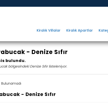
Kiralık Villalar
Kiralık Apartlar
Kateg
abucak - Denize Sıfır
sis bulundu.
cak bölgesindeki Denize Sıfır listeleniyor.
 Bulunamadı
abucak - Denize Sıfır