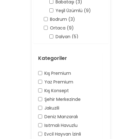
Babataşı (3)
Yeşil Üzümlü (9)
Bodrum (3)
Ortaca (9)
Dalyan (5)
Antalya (158)
Kaş (158)
Kategoriler
Kalkan (62)
Üzümlü (16)
Kış Premium
Yaz Premium
Kış Konsept
Şehir Merkezinde
Jakuzili
Deniz Manzaralı
Isıtmalı Havuzlu
Evcil Hayvan İzinli