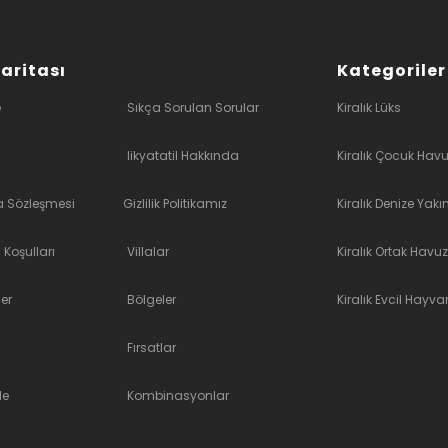
Haritası
Kategoriler
e
Sıkça Sorulan Sorular
Kiralık Lüks
likyatatil Hakkında
Kiralık Çocuk Havu
a Sözleşmesi
Gizlilik Politikamız
Kiralık Denize Yakı
 Koşulları
Villalar
Kiralık Ortak Havuz
er
Bölgeler
Kiralık Evcil Hayvan
Fırsatlar
le
Kombinasyonlar