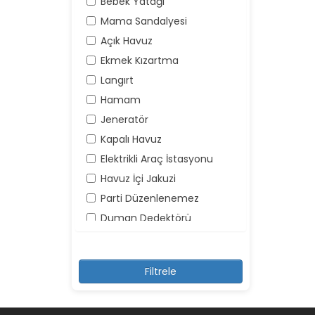
Bebek Yatağı
Mama Sandalyesi
Açık Havuz
Ekmek Kızartma
Langırt
Hamam
Jeneratör
Kapalı Havuz
Elektrikli Araç İstasyonu
Havuz İçi Jakuzi
Parti Düzenlenemez
Duman Dedektörü
Yangın Söndürücü
Yüksek Ses Yapılamaz
Kayıt Dışı Misafir Kabul
Edilemez
Şemsiye ve Şezlonglar