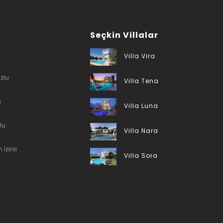
Seçkin Villalar
Villa Vira
zlu
Villa Tena
n
Villa Luna
lu
Villa Nara
 İzinli
Villa Sora