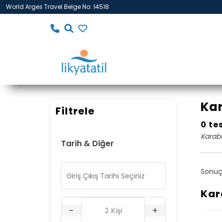
World Arges Travel Belge No: 14518
Kar
Filtrele
0 te
Karabu
Tarih & Diğer
Sonuç
Kar
-
+