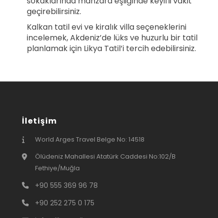
sokaklarında manzara eşliğinde keyifli vakit
geçirebilirsiniz.
Kalkan tatil evi ve kiralık villa seçeneklerini
incelemek, Akdeniz’de lüks ve huzurlu bir tatil
planlamak için Likya Tatil’i tercih edebilirsiniz.
İletişim
World Arges Travel Belge No: 14518
Ölüdeniz Mahallesi Atatürk Caddesi No:102/B
Fethiye/Muğla
+90 555 369 96 78
+90 252 275 0 175