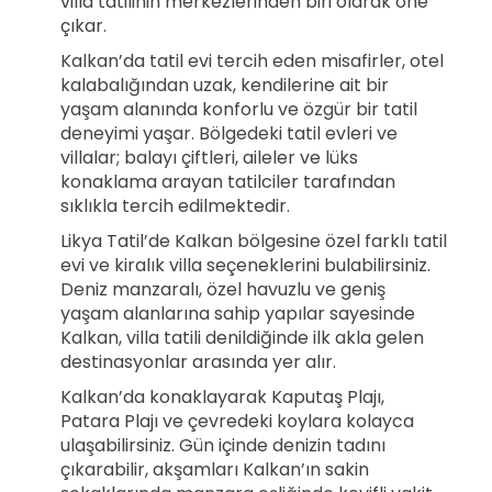
villa tatilinin merkezlerinden biri olarak öne
çıkar.
Kalkan’da tatil evi tercih eden misafirler, otel
kalabalığından uzak, kendilerine ait bir
yaşam alanında konforlu ve özgür bir tatil
deneyimi yaşar. Bölgedeki tatil evleri ve
villalar; balayı çiftleri, aileler ve lüks
konaklama arayan tatilciler tarafından
sıklıkla tercih edilmektedir.
Likya Tatil’de Kalkan bölgesine özel farklı tatil
evi ve kiralık villa seçeneklerini bulabilirsiniz.
Deniz manzaralı, özel havuzlu ve geniş
yaşam alanlarına sahip yapılar sayesinde
Kalkan, villa tatili denildiğinde ilk akla gelen
destinasyonlar arasında yer alır.
Kalkan’da konaklayarak Kaputaş Plajı,
Patara Plajı ve çevredeki koylara kolayca
ulaşabilirsiniz. Gün içinde denizin tadını
çıkarabilir, akşamları Kalkan’ın sakin