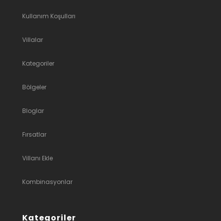
Kullanım Koşulları
Villalar
Kategoriler
Bölgeler
Bloglar
Fırsatlar
Villanı Ekle
Kombinasyonlar
Kategoriler