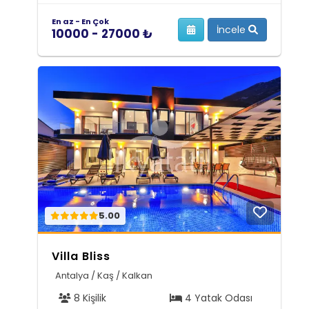
En az - En Çok
İncele
10000 - 27000 ₺
5.00
Villa Bliss
Antalya / Kaş / Kalkan
8 Kişilik
4 Yatak Odası