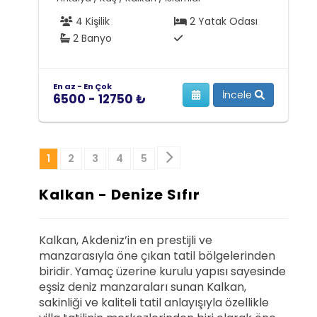
4 Kişilik
2 Yatak Odası
2 Banyo
En az - En Çok
İncele
6500 - 12750 ₺
Sonraki
1
2
3
4
5
Kalkan - Denize Sıfır
Kalkan, Akdeniz’in en prestijli ve
manzarasıyla öne çıkan tatil bölgelerinden
biridir. Yamaç üzerine kurulu yapısı sayesinde
eşsiz deniz manzaraları sunan Kalkan,
sakinliği ve kaliteli tatil anlayışıyla özellikle