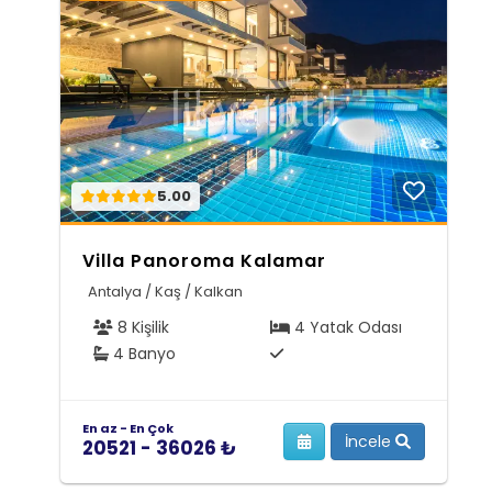
5.00
Villa Panoroma Kalamar
Antalya / Kaş / Kalkan
8 Kişilik
4 Yatak Odası
4 Banyo
En az - En Çok
İncele
20521 - 36026 ₺