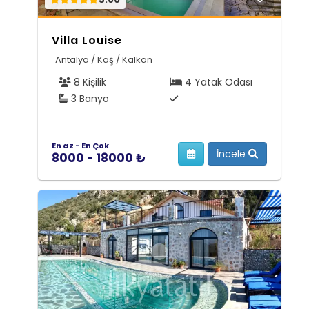
Villa Louise
Antalya / Kaş / Kalkan
8 Kişilik
4 Yatak Odası
3 Banyo
En az - En Çok
İncele
8000 - 18000 ₺