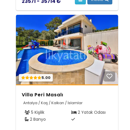
23571 - 35714 ₺
5.00
Villa Peri Masalı
Antalya / Kaş / Kalkan / İslamlar
5 Kişilik
2 Yatak Odası
2 Banyo