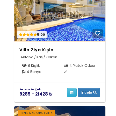
5.00
Villa Ziya Kışla
Antalya / Kaş / Kalkan
8 Kişilik
4 Yatak Odası
4 Banyo
En az - En Çok
İncele
9285 - 21428 ₺
DENIZ MANZARALI VILLA