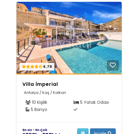
4.79
Villa İmperial
Antalya / Kaş / Kalkan
10 Kişilik
5 Yatak Odası
5 Banyo
En az - En Çok
İncele