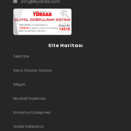
info@likyatatil.com
Site Haritası
Teklif İste
Sıkça Sorulan Sorular
İletişim
likyatatil Hakkında
Kiralama Sözleşmesi
Gizlilik Politikamız