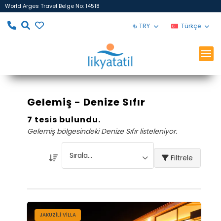
World Arges Travel Belge No: 14518
₺ TRY
Türkçe
Gelemiş - Denize Sıfır
7 tesis bulundu.
Gelemiş bölgesindeki Denize Sıfır listeleniyor.
Filtrele
JAKUZILI VILLA