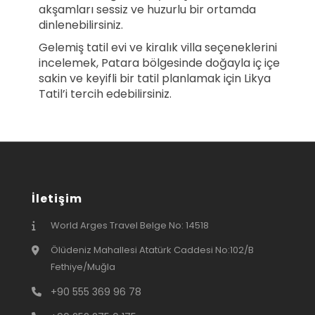
akşamları sessiz ve huzurlu bir ortamda
dinlenebilirsiniz.
Gelemiş tatil evi ve kiralık villa seçeneklerini
incelemek, Patara bölgesinde doğayla iç içe
sakin ve keyifli bir tatil planlamak için Likya
Tatil’i tercih edebilirsiniz.
İletişim
World Arges Travel Belge No: 14518
Ölüdeniz Mahallesi Atatürk Caddesi No:102/B
Fethiye/Muğla
+90 555 369 96 78