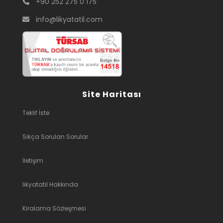
+90 252 275 0 175
info@likyatatil.com
Site Haritası
Teklif İste
Sıkça Sorulan Sorular
İletişim
likyatatil Hakkında
Kiralama Sözleşmesi