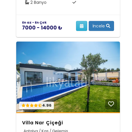
2 Banyo
En az - En Çok
İncele
7000 - 14000 ₺
4.96
Villa Nar Çiçeği
Antalya / Kaş / Gelemiş