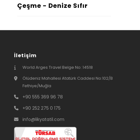
Çeşme - Denize Sıfır
İletişim
World Arges Travel Belge No: 14518
Ölüdeniz Mahallesi Atatürk Caddesi No:102/B
Fethiye/Muğla
+90 555 369 96 78
+90 252 275 0 175
info@likyatatil.com