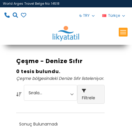
World Arges Travel Belge No: 14518
₺ TRY
Türkçe
Çeşme - Denize Sıfır
0 tesis bulundu.
Çeşme bölgesindeki Denize Sıfır listeleniyor.
Filtrele
Sonuç Bulunamadı