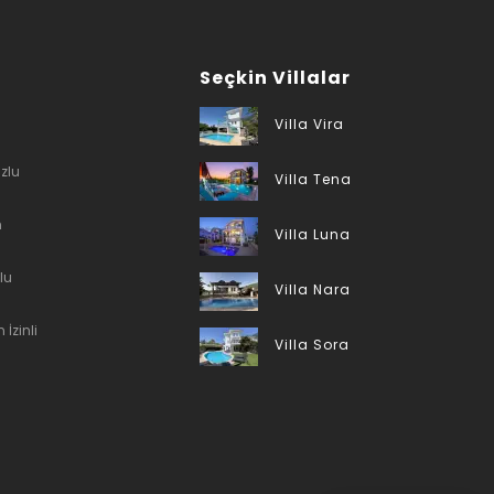
Seçkin Villalar
Villa Vira
zlu
Villa Tena
n
Villa Luna
lu
Villa Nara
 İzinli
Villa Sora