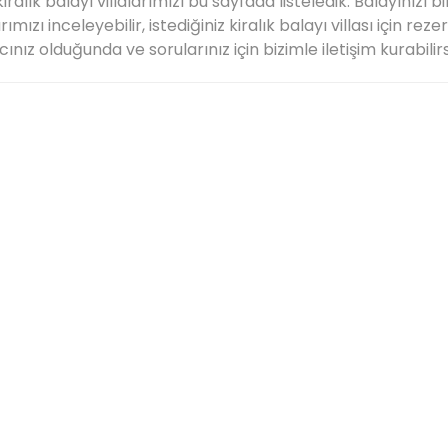
iralık balayı villalarımızı bu sayfada listeledik. Balayınızı b
arımızı inceleyebilir, istediğiniz kiralık balayı villası için r
cınız olduğunda ve sorularınız için bizimle iletişim kurabilirs