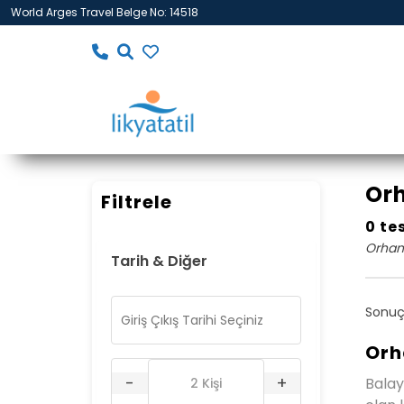
World Arges Travel Belge No: 14518
Orh
Filtrele
0 te
Orhani
Tarih & Diğer
Sonuç
Orh
-
+
Balay