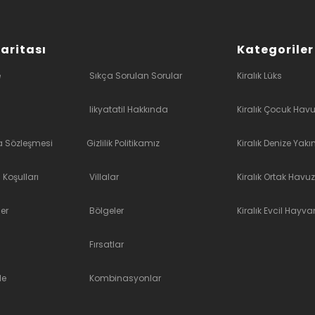
Haritası
Kategoriler
e
Sıkça Sorulan Sorular
Kiralık Lüks
likyatatil Hakkında
Kiralık Çocuk Havu
a Sözleşmesi
Gizlilik Politikamız
Kiralık Denize Yakı
 Koşulları
Villalar
Kiralık Ortak Havuz
er
Bölgeler
Kiralık Evcil Hayvan
Fırsatlar
le
Kombinasyonlar