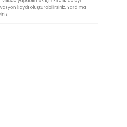
ir villada yapabilmek için kiralık balayı
ezervasyon kaydı oluşturabilirsiniz. Yardıma
iniz.