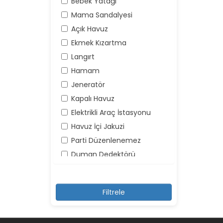
Bebek Yatağı
Mama Sandalyesi
Açık Havuz
Ekmek Kızartma
Langırt
Hamam
Jeneratör
Kapalı Havuz
Elektrikli Araç İstasyonu
Havuz İçi Jakuzi
Parti Düzenlenemez
Duman Dedektörü
Yangın Söndürücü
Yüksek Ses Yapılamaz
Kayıt Dışı Misafir Kabul
Edilemez
Şemsiye ve Şezlonglar