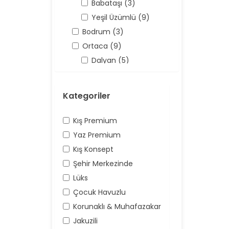
Babataşı (3)
Yeşil Üzümlü (9)
Bodrum (3)
Ortaca (9)
Dalyan (5)
Antalya (158)
Kaş (158)
Kategoriler
Kalkan (62)
Üzümlü (16)
Kış Premium
Yaz Premium
Kış Konsept
Şehir Merkezinde
Lüks
Çocuk Havuzlu
Korunaklı & Muhafazakar
Jakuzili