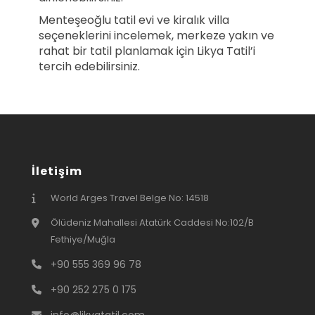
Menteşeoğlu tatil evi ve kiralık villa
seçeneklerini incelemek, merkeze yakın ve
rahat bir tatil planlamak için Likya Tatil’i
tercih edebilirsiniz.
İletişim
World Arges Travel Belge No: 14518
Ölüdeniz Mahallesi Atatürk Caddesi No:102/B
Fethiye/Muğla
+90 555 369 96 78
+90 252 275 0 175