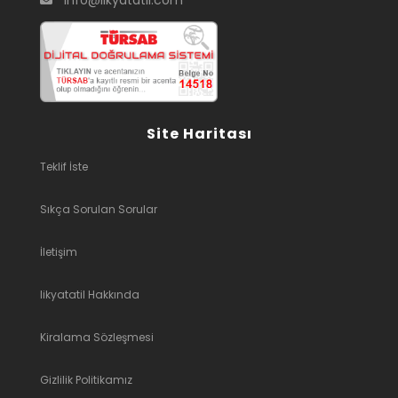
info@likyatatil.com
Site Haritası
Teklif İste
Sıkça Sorulan Sorular
İletişim
likyatatil Hakkında
Kiralama Sözleşmesi
Gizlilik Politikamız