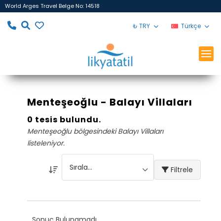
World Arges Travel Belge No: 14518
₺ TRY
Türkçe
Menteşeoğlu - Balayı Villaları
0 tesis bulundu.
Menteşeoğlu bölgesindeki Balayı Villaları
listeleniyor.
Filtrele
Sonuç Bulunamadı