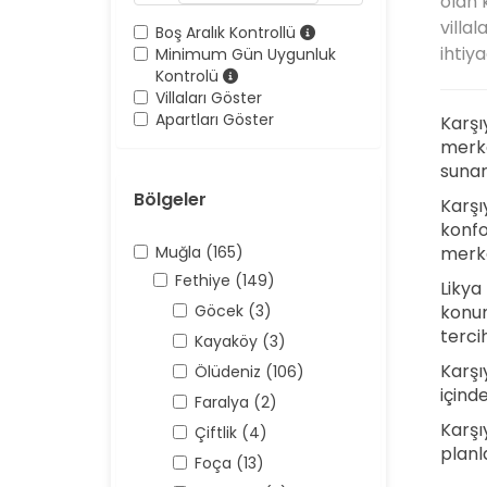
olan k
villal
Boş Aralık Kontrollü
ihtiya
Minimum Gün Uygunluk
Kontrolü
Villaları Göster
Apartları Göster
Karşı
merke
sunar
Bölgeler
Karşı
konfo
Muğla (165)
merke
Fethiye (149)
Likya 
Göcek (3)
konum
terci
Kayaköy (3)
Karşı
Ölüdeniz (106)
içind
Faralya (2)
Karşı
Çiftlik (4)
planla
Foça (13)