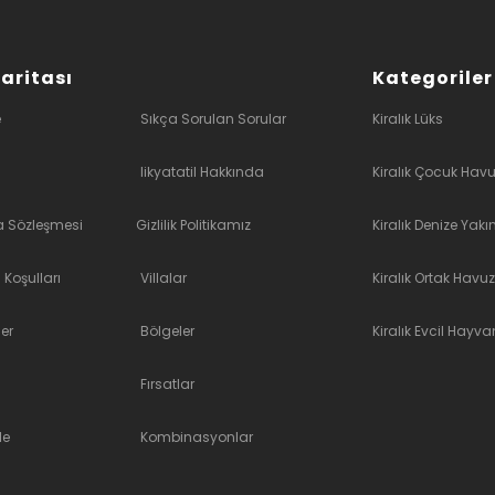
Haritası
Kategoriler
e
Sıkça Sorulan Sorular
Kiralık Lüks
likyatatil Hakkında
Kiralık Çocuk Havu
a Sözleşmesi
Gizlilik Politikamız
Kiralık Denize Yakı
 Koşulları
Villalar
Kiralık Ortak Havuz
er
Bölgeler
Kiralık Evcil Hayvan
Fırsatlar
le
Kombinasyonlar