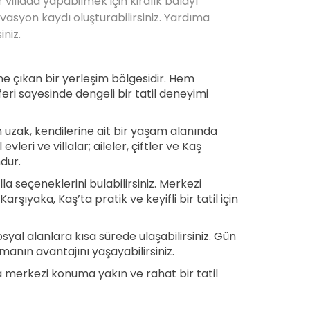
ir villada yapabilmek için kiralık balayı
ezervasyon kaydı oluşturabilirsiniz. Yardıma
iniz.
e çıkan bir yerleşim bölgesidir. Hem
ri sayesinde dengeli bir tatil deneyimi
n uzak, kendilerine ait bir yaşam alanında
eri ve villalar; aileler, çiftler ve Kaş
dur.
illa seçeneklerini bulabilirsiniz. Merkezi
ıyaka, Kaş’ta pratik ve keyifli bir tatil için
yal alanlara kısa sürede ulaşabilirsiniz. Gün
manın avantajını yaşayabilirsiniz.
’ta merkezi konuma yakın ve rahat bir tatil