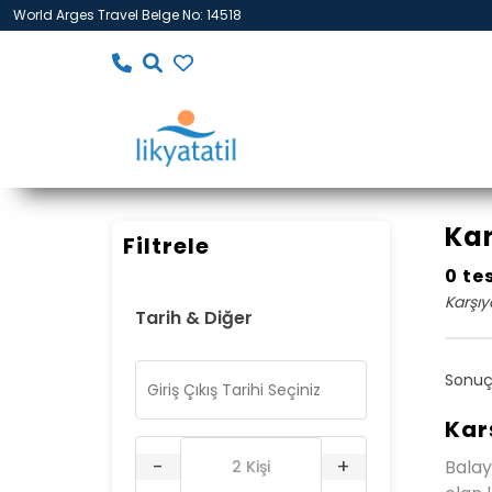
World Arges Travel Belge No: 14518
Kar
Filtrele
0 te
Karşıy
Tarih & Diğer
Sonuç
Kar
-
+
Balay