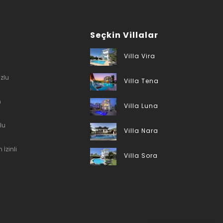
Seçkin Villalar
Villa Vira
zlu
Villa Tena
n
Villa Luna
lu
Villa Nara
 İzinli
Villa Sora