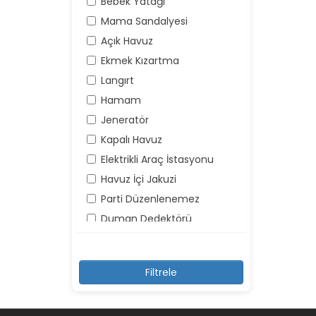
Bebek Yatağı
Mama Sandalyesi
Açık Havuz
Ekmek Kızartma
Langırt
Hamam
Jeneratör
Kapalı Havuz
Elektrikli Araç İstasyonu
Havuz İçi Jakuzi
Parti Düzenlenemez
Duman Dedektörü
Yangın Söndürücü
Yüksek Ses Yapılamaz
Kayıt Dışı Misafir Kabul
Edilemez
Şemsiye ve Şezlonglar