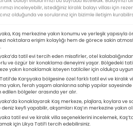
iralık balayı villalarımızı bu sayfada listeledik. Balayınızı b
arımızı inceleyebilir, istediğiniz kiralık balayı villası için r
cınız olduğunda ve sorularınız için bizimle iletişim kurabilirs
yaka, Kaş merkezine yakın konumu ve yerleşik yapısıyla ön
zi noktalara erişim kolaylığı hem de görece sakin atmosfe
.
yaka’da tatil evi tercih eden misafirler, otel kalabalığında
rlu ve özgür bir konaklama deneyimi yaşar. Bölgedeki tatil evl
ze yakın konaklamak isteyen tatilciler için oldukça uygun
Tatil’de Karşıyaka bölgesine özel farklı tatil evi ve kiralık v
a yakın, ferah yaşam alanlarına sahip yapılar sayesinde Karş
h edilen bölgeler arasında yer alır.
yaka’da konaklayarak Kaş merkeze, plajlara, koylara ve sos
e deniz keyfi yapabilir, akşamları Kaş’ın merkezine yakın ol
yaka tatil evi ve kiralık villa seçeneklerini incelemek, Kaş
mak için Likya Tatil’i tercih edebilirsiniz.