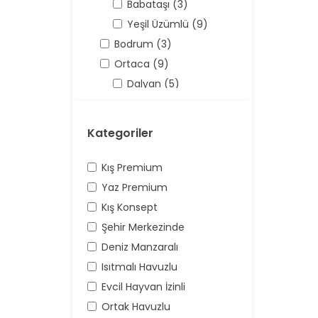
Babataşı (3)
Yeşil Üzümlü (9)
Bodrum (3)
Ortaca (9)
Dalyan (5)
Antalya (158)
Kaş (158)
Kategoriler
Kalkan (62)
Üzümlü (16)
Kış Premium
Yaz Premium
Kış Konsept
Şehir Merkezinde
Deniz Manzaralı
Isıtmalı Havuzlu
Evcil Hayvan İzinli
Ortak Havuzlu