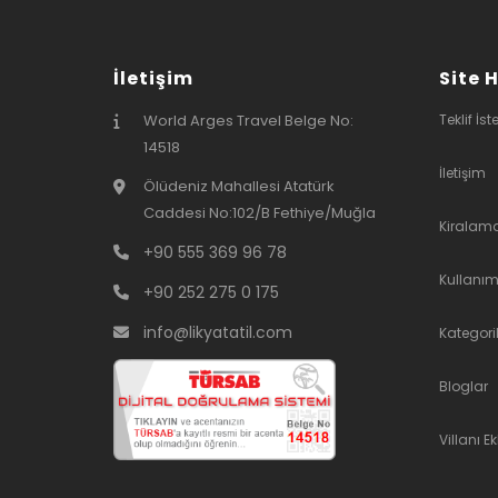
Isıtmalı Kapalı Havuz
Isıtmalı Açık Havuz
İletişim
Site 
Veranda
Güvenlik Kamerası
World Arges Travel Belge No:
Teklif İst
14518
Otomatik Kapı
İletişim
Alarm Sistemi
Ölüdeniz Mahallesi Atatürk
Jakuzi
Caddesi No:102/B Fethiye/Muğla
Kiralam
Doğa Manzarası
+90 555 369 96 78
Teras
Kullanım
+90 252 275 0 175
Havuz Duşu
info@likyatatil.com
Kategoril
Çamaşır Kurutma
Makinesi
Bloglar
Havuz İçi Çocuk Havuzu
Geniş Bahçe
Villanı Ek
Hamak
Havuz İçi Çocuk Havuzu