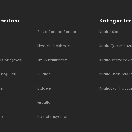
Haritası
Kategoriler
e
Sıkça Sorulan Sorular
Kiralık Lüks
likyatatil Hakkında
Kiralık Çocuk Havu
a Sözleşmesi
Gizlilik Politikamız
Kiralık Denize Yakı
 Koşulları
Villalar
Kiralık Ortak Havuz
er
Bölgeler
Kiralık Evcil Hayvan
Fırsatlar
le
Kombinasyonlar