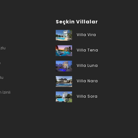
Seçkin Villalar
Villa Vira
zlu
Villa Tena
n
Villa Luna
lu
Villa Nara
 İzinli
Villa Sora