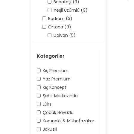
Babataşı (3)
Yeşil Üzümlü (9)
Bodrum (3)
Ortaca (9)
Dalyan (5)
Antalya (158)
Kaş (158)
Kategoriler
Kalkan (62)
Üzümlü (16)
Kış Premium
Yaz Premium
Kış Konsept
Şehir Merkezinde
Lüks
Çocuk Havuzlu
Korunaklı & Muhafazakar
Jakuzili