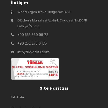
İletişim
World Arges Travel Belge No: 14518
Ölüdeniz Mahallesi Atatürk Caddesi No:102/B
Fethiye/Muğla
+90 555 369 96 78
+90 252 275 0 175
info@likyatatil.com
Site Haritası
Teklif İste