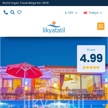
World Arges Travel Belge No: 14518
₺ TRY
Türkçe
Puan
4.99