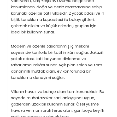
Villa Nera 1, Kaş Yeşilköy Üzümlü bölgesinde
konumlanan, doğa ve deniz manzarasına sahip
korunaklı özel bir tatil villasıdır. 2 yatak odası ve 4
kişilik konaklama kapasitesi ile balayı çiftleri,
çekirdek aileler ve küçük arkadaş grupları için
ideal bir kullanım sunar.
Modern ve özenle tasarlanmış iç mekânı
sayesinde konforlu bir tatil imkânı sağlar. Jakuzili
yatak odası, tatil boyunca dinlenme ve
rahatlama imkânı sunar. Açık plan salon ve tam
donanımlı mutfak alanı, ev konforunda bir
konaklama deneyimi sağlar.
Villanın havuz ve bahçe alanı tam korunaklıdır. Bu
sayede muhafazakar tatil anlayışına uygun,
gözlerden uzak bir kullanım sunar. Özel yüzme
havuzu ve manzaralı teras alanı, gün boyu keyifli
vakit geçirmenize olanak tanır.