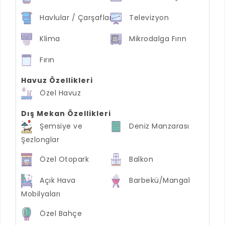
Havlular / Çarşaflar
Televizyon
Klima
Mikrodalga Fırın
Fırın
Havuz Özellikleri
Özel Havuz
Dış Mekan Özellikleri
Şemsiye ve
Deniz Manzarası
Şezlonglar
Özel Otopark
Balkon
Açık Hava
Barbekü/Mangal
Mobilyaları
Özel Bahçe