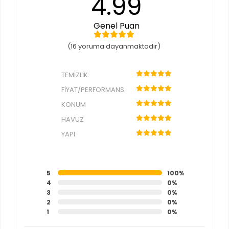
4.99
Genel Puan
(16 yoruma dayanmaktadır)
TEMIZLIK
FIYAT/PERFORMANS
KONUM
HAVUZ
YAPI
5
100%
4
0%
3
0%
2
0%
1
0%