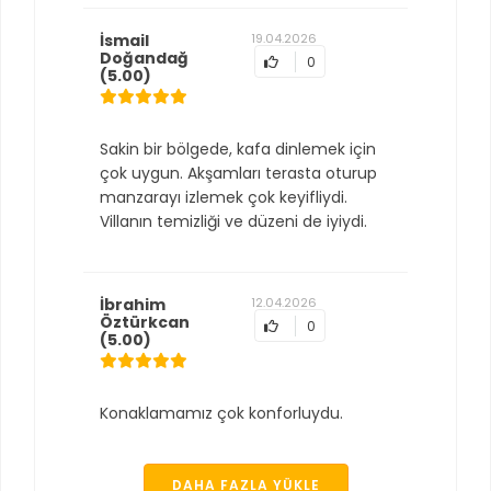
İsmail
19.04.2026
Doğandağ
0
(5.00)
Sakin bir bölgede, kafa dinlemek için
çok uygun. Akşamları terasta oturup
manzarayı izlemek çok keyifliydi.
Villanın temizliği ve düzeni de iyiydi.
İbrahim
12.04.2026
Öztürkcan
0
(5.00)
Konaklamamız çok konforluydu.
DAHA FAZLA YÜKLE