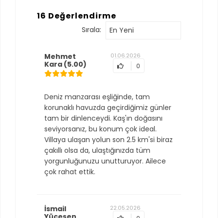
16 Değerlendirme
Sırala:
En Yeni
Mehmet
01.06.2026
Kara
(5.00)
0
Deniz manzarası eşliğinde, tam
korunaklı havuzda geçirdiğimiz günler
tam bir dinlenceydi. Kaş'ın doğasını
seviyorsanız, bu konum çok ideal.
Villaya ulaşan yolun son 2.5 km'si biraz
çakıllı olsa da, ulaştığınızda tüm
yorgunluğunuzu unutturuyor. Ailece
çok rahat ettik.
İsmail
22.05.2026
Yüceşen