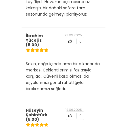
keyifliydi. Havuzun açılmasına az
kalmıştı, bir dahaki sefere tam
sezonunda gelmeyi planlıyoruz.
İbrahim
29.09.2025
Yüceöz
0
(5.00)
Sakin, doğa içinde ama bir o kadar da
merkezi. Beklentilerimizi fazlasıyla
karşıladı. Güvenli kasa olması da
eşyalarımızı gönül rahatlığıyla
bırakmamızı sağladı.
Hüseyin
19.09.2025
Şahintürk
0
(5.00)