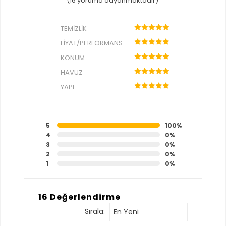
(16 yoruma dayanmaktadır)
TEMIZLIK
FIYAT/PERFORMANS
KONUM
HAVUZ
YAPI
5
100%
4
0%
3
0%
2
0%
1
0%
16 Değerlendirme
Sırala:
En Yeni