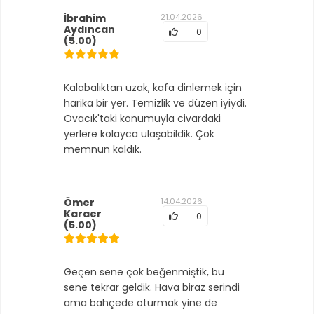
İbrahim
21.04.2026
Aydıncan
0
(5.00)
Kalabalıktan uzak, kafa dinlemek için
harika bir yer. Temizlik ve düzen iyiydi.
Ovacık'taki konumuyla civardaki
yerlere kolayca ulaşabildik. Çok
memnun kaldık.
Ömer
14.04.2026
Karaer
0
(5.00)
Geçen sene çok beğenmiştik, bu
sene tekrar geldik. Hava biraz serindi
ama bahçede oturmak yine de