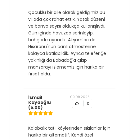
Çocuklu bir aile olarak geldiğimiz bu
villada çok rahat ettik. Yatak düzeni
ve banyo sayısı oldukça kullanışlıydı.
Gün içinde havuzda serinleyip,
bahçede oynadık. Akşamları da
Hisarönü'nün canlı atmosferine
kolayca katılabildik. Ayrıca teleferiğe
yakınlığı da Babadağ'a çıkıp
manzarayı izlememiz için harika bir
fırsat oldu.
İsmail
09.09.2025
Kayaoğlu
0
(5.00)
Kalabalık tatil köylerinden sıkılanlar için
harika bir alternatif. Kendi özel