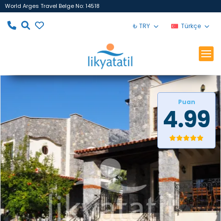
World Arges Travel Belge No: 14518
₺ TRY
Türkçe
Puan
4.99