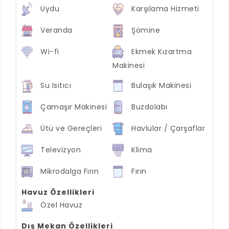
Uydu
Karşılama Hizmeti
Veranda
Şömine
Wi-fi
Ekmek Kızartma
Makinesi
Su Isıtıcı
Bulaşık Makinesi
Çamaşır Makinesi
Buzdolabı
Ütü ve Gereçleri
Havlular / Çarşaflar
Televizyon
Klima
Mikrodalga Fırın
Fırın
Havuz Özellikleri
Özel Havuz
Dış Mekan Özellikleri