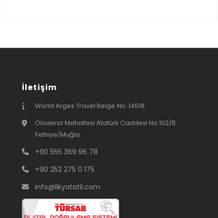
İletişim
World Arges Travel Belge No: 14518
Ölüdeniz Mahallesi Atatürk Caddesi No:102/B
Fethiye/Muğla
+90 555 369 96 78
+90 252 275 0 175
info@likyatatil.com