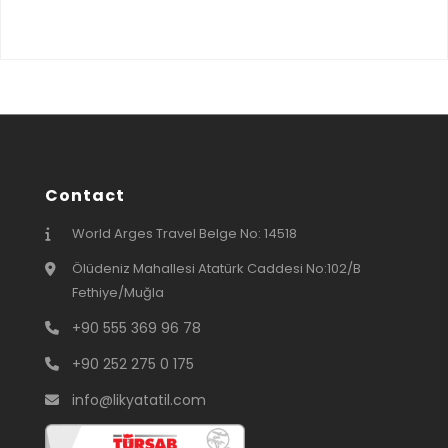
Contact
World Arges Travel Belge No: 14518
Ölüdeniz Mahallesi Atatürk Caddesi No:102/B
Fethiye/Muğla
+90 555 369 96 78
+90 252 275 0 175
info@likyatatil.com