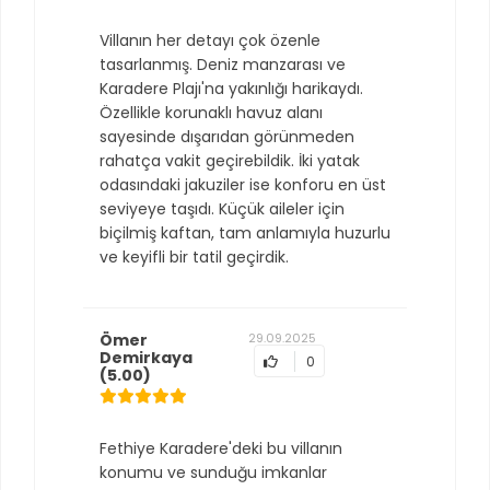
Villanın her detayı çok özenle
tasarlanmış. Deniz manzarası ve
Karadere Plajı'na yakınlığı harikaydı.
Özellikle korunaklı havuz alanı
sayesinde dışarıdan görünmeden
rahatça vakit geçirebildik. İki yatak
odasındaki jakuziler ise konforu en üst
seviyeye taşıdı. Küçük aileler için
biçilmiş kaftan, tam anlamıyla huzurlu
ve keyifli bir tatil geçirdik.
Ömer
29.09.2025
Demirkaya
0
(5.00)
Fethiye Karadere'deki bu villanın
konumu ve sunduğu imkanlar