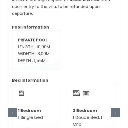
upon entry to the villa, to be refunded upon
departure.
Pool Information
PRIVATE POOL
LENGTH : 10,00M
WIDHTH : 3,00M
DEPTH : 1,55M
Bed Information
1 Bedroom
2 Bedroom
‹
›
1 Single bed
1 Doube Bed, 1
Crib