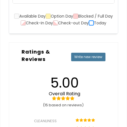
Available Day
Option Day
Blocked / Full Day
Check-in Day
Check-out Day
Today
Ratings &
Write new review
Reviews
5.00
Overall Rating
(15 based on reviews)
CLEANLINESS