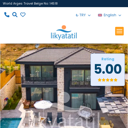
World Arges Travel Belge No: 14518
₺ TRY
English
Rating
5.00