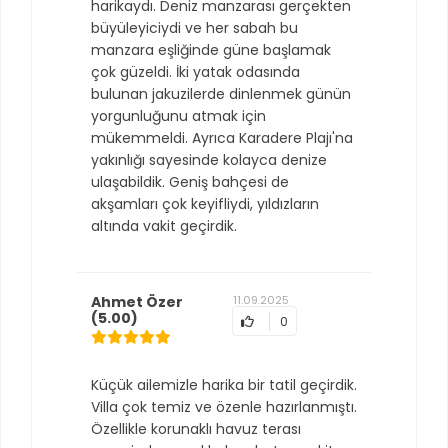
harikaydı. Deniz manzarası gerçekten
büyüleyiciydi ve her sabah bu
manzara eşliğinde güne başlamak
çok güzeldi. İki yatak odasında
bulunan jakuzilerde dinlenmek günün
yorgunluğunu atmak için
mükemmeldi. Ayrıca Karadere Plajı'na
yakınlığı sayesinde kolayca denize
ulaşabildik. Geniş bahçesi de
akşamları çok keyifliydi, yıldızların
altında vakit geçirdik.
Ahmet Özer
11.09.2025
(5.00)
0
Küçük ailemizle harika bir tatil geçirdik.
Villa çok temiz ve özenle hazırlanmıştı.
Özellikle korunaklı havuz terası