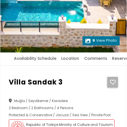
9
View Photo
Availability Schedule
Location
Comments
Reserv
Villa Sandak 3
Muğla / Seydikemer / Karadere
2 Bedroom / 2 Bathrooms / 4 Persons
Protected & Conservative / Jacuzzi / Sea View / Private Pool
Republic of Türkiye Ministry of Culture and Tourism