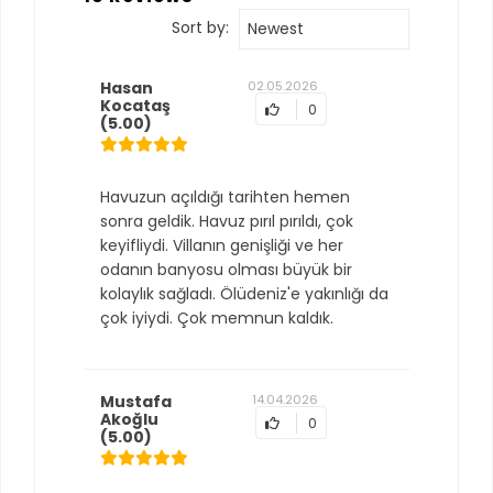
Sort by:
Newest
Hasan
02.05.2026
Kocataş
0
(5.00)
Havuzun açıldığı tarihten hemen
sonra geldik. Havuz pırıl pırıldı, çok
keyifliydi. Villanın genişliği ve her
odanın banyosu olması büyük bir
kolaylık sağladı. Ölüdeniz'e yakınlığı da
çok iyiydi. Çok memnun kaldık.
Mustafa
14.04.2026
Akoğlu
0
(5.00)