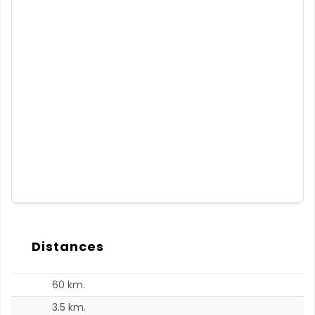
Distances
60 km.
5
3.5 km.
5