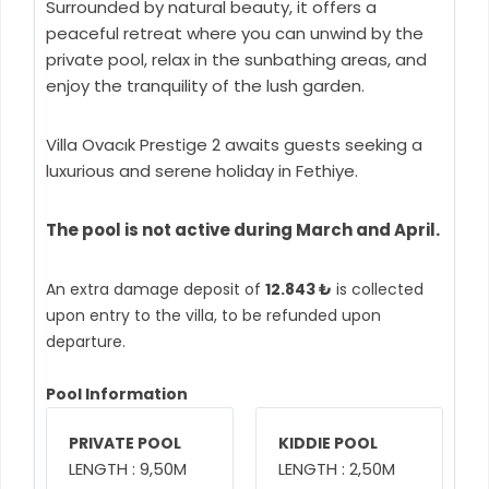
Surrounded by natural beauty, it offers a
peaceful retreat where you can unwind by the
private pool, relax in the sunbathing areas, and
enjoy the tranquility of the lush garden.
Villa Ovacık Prestige 2 awaits guests seeking a
luxurious and serene holiday in Fethiye.
The pool is not active during March and April.
An extra damage deposit of
12.843 ₺
is collected
upon entry to the villa, to be refunded upon
departure.
Pool Information
PRIVATE POOL
KIDDIE POOL
LENGTH : 9,50M
LENGTH : 2,50M