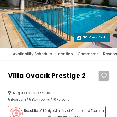
30
View Photo
Availability Schedule
Location
Comments
Reserv
Villa Ovacık Prestige 2
Muğla / Fethiye / Ölüdeniz
5 Bedroom / 5 Bathrooms / 10 Persons
Republic of Türkiye Ministry of Culture and Tourism
Certificate No: 48-5647