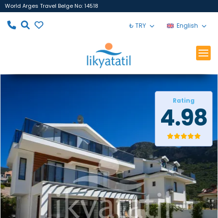
World Arges Travel Belge No: 14518
₺ TRY
English
Rating
4.98