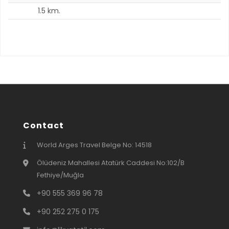
1.5 km.
3
Contact
World Arges Travel Belge No: 14518
Ölüdeniz Mahallesi Atatürk Caddesi No:102/B
Fethiye/Muğla
+90 555 369 96 78
+90 252 275 0 175