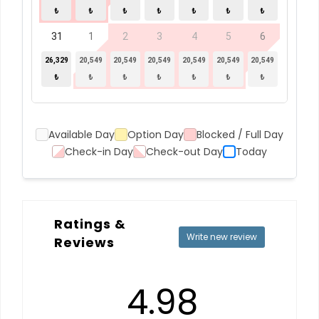
₺
₺
₺
₺
₺
₺
₺
31
1
2
3
4
5
6
26,329
20,549
20,549
20,549
20,549
20,549
20,549
₺
₺
₺
₺
₺
₺
₺
Available Day
Option Day
Blocked / Full Day
Check-in Day
Check-out Day
Today
Ratings &
Write new review
Reviews
4.98