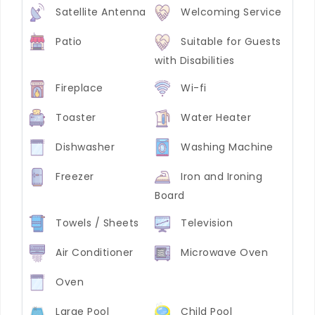
Satellite Antenna
Welcoming Service
Patio
Suitable for Guests
with Disabilities
Fireplace
Wi-fi
Toaster
Water Heater
Dishwasher
Washing Machine
Freezer
Iron and Ironing
Board
Towels / Sheets
Television
Air Conditioner
Microwave Oven
Oven
Large Pool
Child Pool