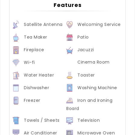
Features
Satellite Antenna
Welcoming Service
Tea Maker
Patio
Fireplace
Jacuzzi
Cinema Room
Wi-fi
Water Heater
Toaster
Dishwasher
Washing Machine
Freezer
Iron and Ironing
Board
Towels / Sheets
Television
Air Conditioner
Microwave Oven