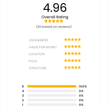
4.96
Overall Rating
(20 based on reviews)
CLEANLINESS
VALUE FOR MONEY
LOCATION
POOL
STRUCTURE
5
100%
4
0%
3
0%
2
0%
1
0%