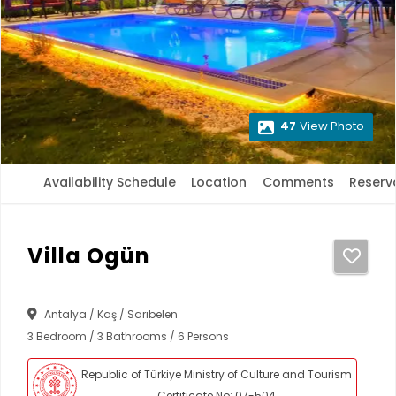
47
View Photo
Availability Schedule
Location
Comments
Reserv
Villa Ogün
Antalya / Kaş / Sarıbelen
3 Bedroom / 3 Bathrooms / 6 Persons
Republic of Türkiye Ministry of Culture and Tourism
Certificate No: 07-504