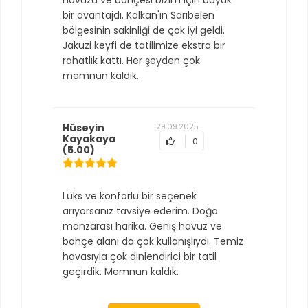
havuzu ve bahçesi bizim için büyük
bir avantajdı. Kalkan'ın Sarıbelen
bölgesinin sakinliği de çok iyi geldi.
Jakuzi keyfi de tatilimize ekstra bir
rahatlık kattı. Her şeyden çok
memnun kaldık.
Hüseyin
29.09.2025
Kayakaya
0
(5.00)
Lüks ve konforlu bir seçenek
arıyorsanız tavsiye ederim. Doğa
manzarası harika. Geniş havuz ve
bahçe alanı da çok kullanışlıydı. Temiz
havasıyla çok dinlendirici bir tatil
geçirdik. Memnun kaldık.