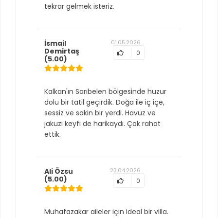
tekrar gelmek isteriz.
İsmail
01.05.2026
Demirtaş
0
(5.00)
Kalkan'ın Sarıbelen bölgesinde huzur
dolu bir tatil geçirdik. Doğa ile iç içe,
sessiz ve sakin bir yerdi. Havuz ve
jakuzi keyfi de harikaydı. Çok rahat
ettik.
Ali Özsu
23.04.2026
(5.00)
0
Muhafazakar aileler için ideal bir villa.