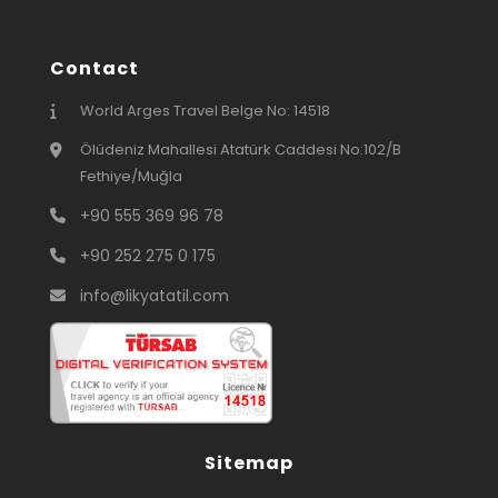
Contact
World Arges Travel Belge No: 14518
Ölüdeniz Mahallesi Atatürk Caddesi No:102/B
Fethiye/Muğla
+90 555 369 96 78
+90 252 275 0 175
info@likyatatil.com
Sitemap